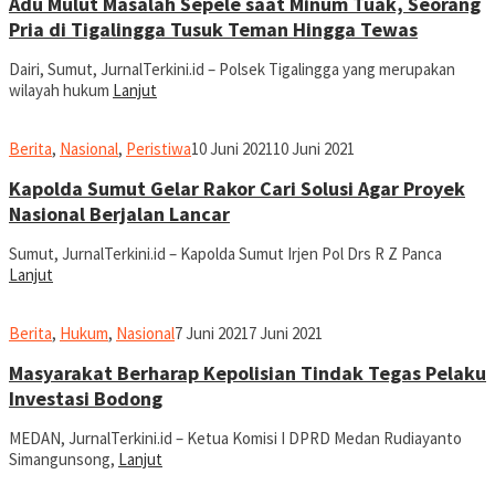
Adu Mulut Masalah Sepele saat Minum Tuak, Seorang
Pria di Tigalingga Tusuk Teman Hingga Tewas
Dairi, Sumut, JurnalTerkini.id – Polsek Tigalingga yang merupakan
wilayah hukum
Lanjut
Ronald
Berita
,
Nasional
,
Peristiwa
10 Juni 2021
10 Juni 2021
Sihombing
Kapolda Sumut Gelar Rakor Cari Solusi Agar Proyek
Nasional Berjalan Lancar
Sumut, JurnalTerkini.id – Kapolda Sumut Irjen Pol Drs R Z Panca
Lanjut
Ronald
Berita
,
Hukum
,
Nasional
7 Juni 2021
7 Juni 2021
Sihombing
Masyarakat Berharap Kepolisian Tindak Tegas Pelaku
Investasi Bodong
MEDAN, JurnalTerkini.id – Ketua Komisi I DPRD Medan Rudiayanto
Simangunsong,
Lanjut