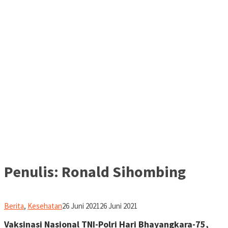
Penulis:
Ronald Sihombing
Ronald
Berita
,
Kesehatan
26 Juni 2021
26 Juni 2021
Sihombing
Vaksinasi Nasional TNI-Polri Hari Bhayangkara-75,