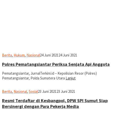
Ronald
Berita
,
Hukum
,
Nasional
24 Juni 2021
24 Juni 2021
Sihombing
Polres Pematangsiantar Periksa Senjata Api Anggota
Pematangsiantar, JurnalTerkini.id – Kepolisian Resor (Polres)
Pematangsiantar, Polda Sumatera Utara
Lanjut
Ronald
Berita
,
Nasional
,
Sosial
23 Juni 2021
23 Juni 2021
Sihombing
Resmi Terdaftar di Kesbangpol, DPW SPI Sumut Siap
Bersinergi dengan Para Pekerja Media