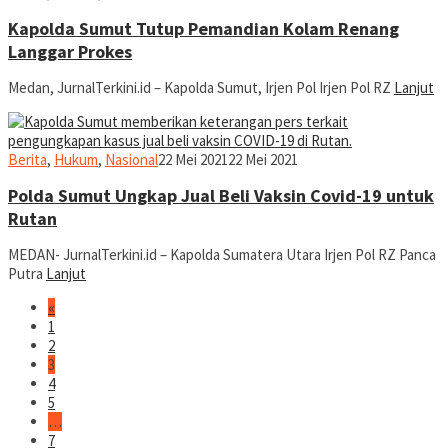
Sihombing
Kapolda Sumut Tutup Pemandian Kolam Renang
Langgar Prokes
Medan, JurnalTerkini.id – Kapolda Sumut, Irjen Pol Irjen Pol RZ
Lanjut
Ronald
Berita
,
Hukum
,
Nasional
22 Mei 2021
22 Mei 2021
Sihombing
Polda Sumut Ungkap Jual Beli Vaksin Covid-19 untuk
Rutan
MEDAN- JurnalTerkini.id – Kapolda Sumatera Utara Irjen Pol RZ Panca
Putra
Lanjut
«
1
2
3
4
5
…
7