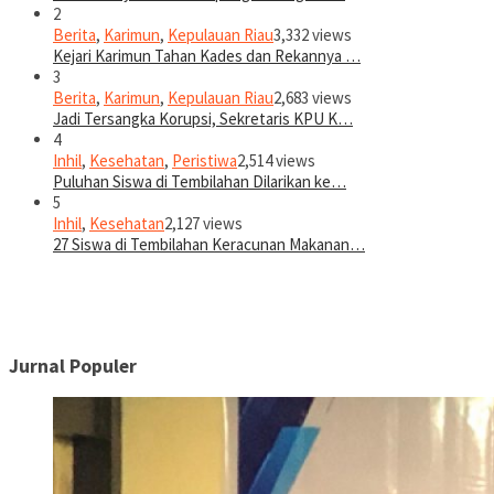
2
Berita
,
Karimun
,
Kepulauan Riau
3,332 views
Kejari Karimun Tahan Kades dan Rekannya …
3
Berita
,
Karimun
,
Kepulauan Riau
2,683 views
Jadi Tersangka Korupsi, Sekretaris KPU K…
4
Inhil
,
Kesehatan
,
Peristiwa
2,514 views
Puluhan Siswa di Tembilahan Dilarikan ke…
5
Inhil
,
Kesehatan
2,127 views
27 Siswa di Tembilahan Keracunan Makanan…
Jurnal Populer