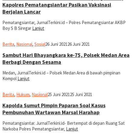
Kapolres Pematangsiantar Pasikan Vaksinasi
Berjalan Lancar
Pematangsiantar, JurnalTerkini.id – Polres Pematangsiantar AKBP
Boy S B Siregar
Lanjut
Ronald
Berita
,
Nasional
,
Sosial
26 Juni 2021
26 Juni 2021
Sihombing
Sambut Hari Bhayangkara ke-75, Polsek Medan Area
Berbagi Dengan Sesama
Medan, JurnalTerkini.id – Polsek Medan Area di bawah pimpinan
Kompol
Lanjut
Ronald
Berita
,
Hukum
,
Nasional
25 Juni 2021
25 Juni 2021
Sihombing
Kapolda Sumut Pimpin Paparan Soal Kasus
Pembunuhan Wartawan Marsal Harahap
Pematangsiantar. JurnalTerkini.id- Bertempat di depan Ruang Sat
Narkoba Polres Pematangsiantar,
Lanjut