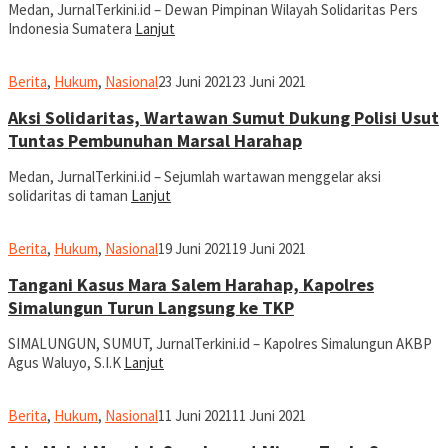
Medan, JurnalTerkini.id – Dewan Pimpinan Wilayah Solidaritas Pers
Indonesia Sumatera
Lanjut
Ronald
Berita
,
Hukum
,
Nasional
23 Juni 2021
23 Juni 2021
Sihombing
Aksi Solidaritas, Wartawan Sumut Dukung Polisi Usut
Tuntas Pembunuhan Marsal Harahap
Medan, JurnalTerkini.id – Sejumlah wartawan menggelar aksi
solidaritas di taman
Lanjut
Ronald
Berita
,
Hukum
,
Nasional
19 Juni 2021
19 Juni 2021
Sihombing
Tangani Kasus Mara Salem Harahap, Kapolres
Simalungun Turun Langsung ke TKP
SIMALUNGUN, SUMUT, JurnalTerkini.id – Kapolres Simalungun AKBP
Agus Waluyo, S.I.K
Lanjut
Ronald
Berita
,
Hukum
,
Nasional
11 Juni 2021
11 Juni 2021
Sihombing