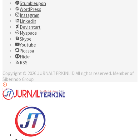
Stumbleupon
WordPress
Instagram
Linkedin
Deviantart
Myspace
Skype
Youtube
Picassa
Flickr
RSS
Copyright © 2026 JURNALTERKINI.ID All rights reserved. Member of
Siberindo Group