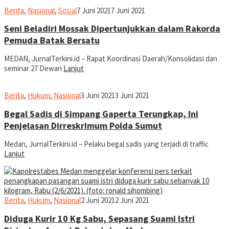
Ronald
Berita
,
Nasional
,
Sosial
7 Juni 2021
7 Juni 2021
Sihombing
Seni Beladiri Mossak Dipertunjukkan dalam Rakorda
Pemuda Batak Bersatu
MEDAN, JurnalTerkini.id – Rapat Koordinasi Daerah/Konsolidasi dan
seminar 27 Dewan
Lanjut
Ronald
Berita
,
Hukum
,
Nasional
3 Juni 2021
3 Juni 2021
Sihombing
Begal Sadis di Simpang Gaperta Terungkap, Ini
Penjelasan Dirreskrimum Polda Sumut
Medan, JurnalTerkini.id – Pelaku begal sadis yang terjadi di traffic
Lanjut
Ronald
Berita
,
Hukum
,
Nasional
2 Juni 2021
2 Juni 2021
Sihombing
Diduga Kurir 10 Kg Sabu, Sepasang Suami Istri