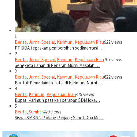
1
Berita
,
Jurnal Spesial
,
Karimun
,
Kepulauan Riau
922 views
PT BBA tegaskan pembersihan sedimentasi …
2
Berita
,
Jurnal Spesial
,
Karimun
,
Kepulauan Riau
767 views
Sengketa Lahan di Penarah Murni Masalah …
3
Berita
,
Jurnal Spesial
,
Karimun
,
Kepulauan Riau
622 views
Buntut Pemadaman Total di Karimun, Nurhi…
4
Berita
,
Karimun
,
Kepulauan Riau
475 views
Bupati Karimun pastikan serapan SDM loka…
5
Berita
,
Sumbar
429 views
Siswa SMKN 2 Padang Panjang Sabet Dua Me…