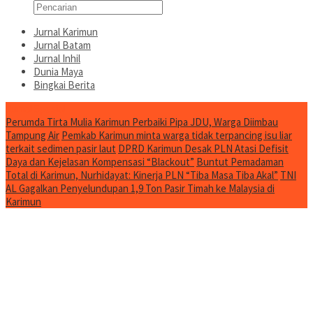
Jurnal Karimun
Jurnal Batam
Jurnal Inhil
Dunia Maya
Bingkai Berita
Jurnal Spesial
Perumda Tirta Mulia Karimun Perbaiki Pipa JDU, Warga Diimbau
Tampung Air
Pemkab Karimun minta warga tidak terpancing isu liar
terkait sedimen pasir laut
DPRD Karimun Desak PLN Atasi Defisit
Daya dan Kejelasan Kompensasi “Blackout”
Buntut Pemadaman
Total di Karimun, Nurhidayat: Kinerja PLN “Tiba Masa Tiba Akal”
TNI
AL Gagalkan Penyelundupan 1,9 Ton Pasir Timah ke Malaysia di
Karimun