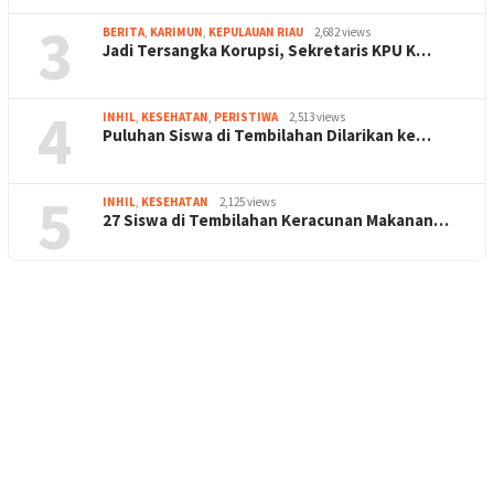
3
BERITA
,
KARIMUN
,
KEPULAUAN RIAU
2,682 views
Jadi Tersangka Korupsi, Sekretaris KPU K…
4
INHIL
,
KESEHATAN
,
PERISTIWA
2,513 views
Puluhan Siswa di Tembilahan Dilarikan ke…
5
INHIL
,
KESEHATAN
2,125 views
27 Siswa di Tembilahan Keracunan Makanan…