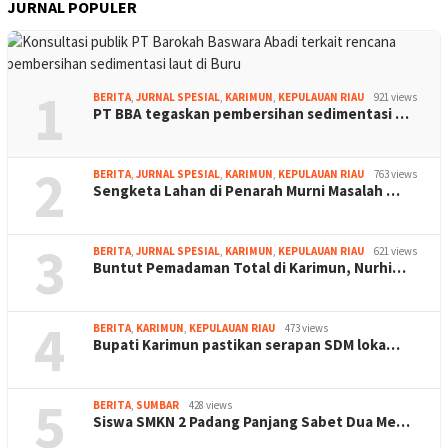
JURNAL POPULER
1
BERITA
,
JURNAL SPESIAL
,
KARIMUN
,
KEPULAUAN RIAU
921 views
PT BBA tegaskan pembersihan sedimentasi …
2
BERITA
,
JURNAL SPESIAL
,
KARIMUN
,
KEPULAUAN RIAU
763 views
Sengketa Lahan di Penarah Murni Masalah …
3
BERITA
,
JURNAL SPESIAL
,
KARIMUN
,
KEPULAUAN RIAU
621 views
Buntut Pemadaman Total di Karimun, Nurhi…
4
BERITA
,
KARIMUN
,
KEPULAUAN RIAU
473 views
Bupati Karimun pastikan serapan SDM loka…
5
BERITA
,
SUMBAR
428 views
Siswa SMKN 2 Padang Panjang Sabet Dua Me…