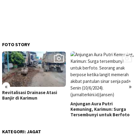
FOTO STORY
«
»
Revitalisasi Drainase Atasi
Banjir di Karimun
Anjungan Aura Putri
Kemuning, Karimun: Surga
Tersembunyi untuk Berfoto
KATEGORI:
JAGAT