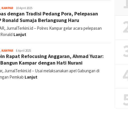
Canggih
,
KAMPAR
10 April 2025
pas dengan Tradisi Pedang Pora, Pelepasan
Tri
Gunawan
 Ronald Sumaja Berlangsung Haru
Hakim
R, JurnalTerkini.id – Polres Kampar gelar acara pelepasan
 Ronald
Lanjut
Canggih
,
KAMPAR
8 April 2025
in Rapat Refocusing Anggaran, Ahmad Yuzar:
Tri
Gunawan
 Bangun Kampar dengan Hati Nurani
Hakim
, JurnalTerkini.id – Usai melaksanakan apel Gabungan di
ungan Pemkab
Lanjut