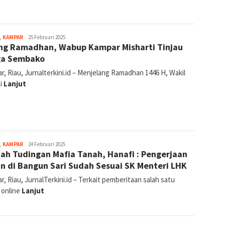
jurnal
,
KAMPAR
25 Februari 2025
ng Ramadhan, Wabup Kampar Misharti Tinjau
ga Sembako
, Riau, Jurnalterkini.id – Menjelang Ramadhan 1446 H, Wakil
i
Lanjut
Canggih
,
KAMPAR
24 Februari 2025
ah Tudingan Mafia Tanah, Hanafi : Pengerjaan
Tri
Gunawan
n di Bangun Sari Sudah Sesuai SK Menteri LHK
Hakim
, Riau, JurnalTerkini.id – Terkait pemberitaan salah satu
 online
Lanjut