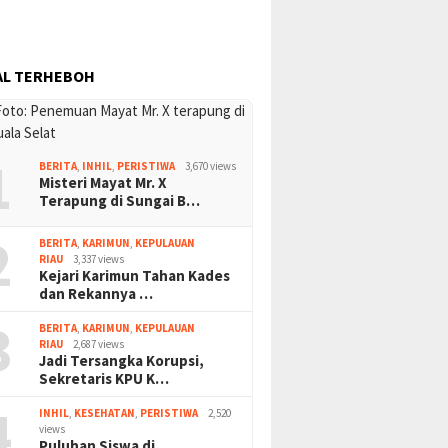
AL TERHEBOH
1
BERITA
,
INHIL
,
PERISTIWA
3,670 views
Misteri Mayat Mr. X
Terapung di Sungai B…
2
BERITA
,
KARIMUN
,
KEPULAUAN
RIAU
3,337 views
Kejari Karimun Tahan Kades
dan Rekannya …
3
BERITA
,
KARIMUN
,
KEPULAUAN
RIAU
2,687 views
Jadi Tersangka Korupsi,
Sekretaris KPU K…
4
INHIL
,
KESEHATAN
,
PERISTIWA
2,520
views
Puluhan Siswa di