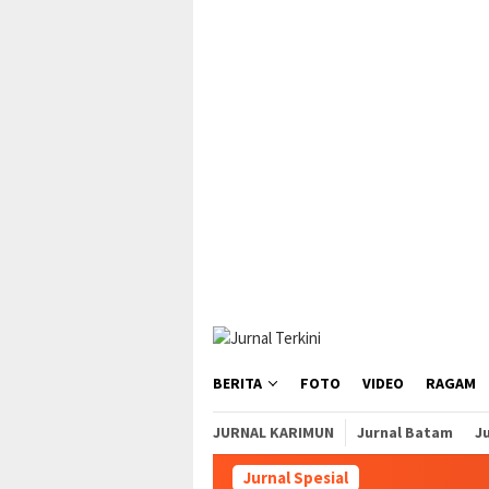
Loncat
tutup
ke
konten
BERITA
FOTO
VIDEO
RAGAM
JURNAL KARIMUN
Jurnal Batam
Ju
Jurnal Spesial