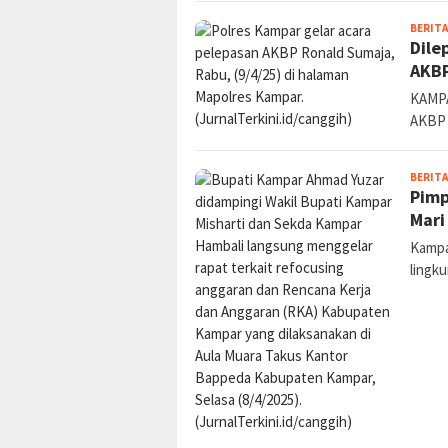
BERITA
Dile
AKBP
KAMPA
AKBP
BERITA
Pimp
Mari
Kampar
lingk