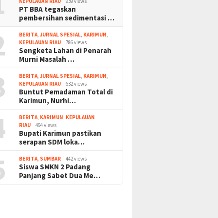
1
KEPULAUAN RIAU
939 views
PT BBA tegaskan
pembersihan sedimentasi …
2
BERITA
,
JURNAL SPESIAL
,
KARIMUN
,
KEPULAUAN RIAU
786 views
Sengketa Lahan di Penarah
Murni Masalah …
3
BERITA
,
JURNAL SPESIAL
,
KARIMUN
,
KEPULAUAN RIAU
632 views
Buntut Pemadaman Total di
Karimun, Nurhi…
4
BERITA
,
KARIMUN
,
KEPULAUAN
RIAU
494 views
Bupati Karimun pastikan
serapan SDM loka…
5
BERITA
,
SUMBAR
442 views
Siswa SMKN 2 Padang
Panjang Sabet Dua Me…