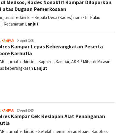
l di Medsos, Kades Nonaktif Kampar Dilaporkan
si atas Dugaan Pemerkosaan
,jurnalTerkini Id – Kepala Desa (Kades) nonaktif Pulau
i, Kecamatan
Lanjut
Canggih
,
KAMPAR
24 April 2025
lres Kampar Lepas Keberangkatan Peserta
Tri
Gunawan
ore Karhutla
Hakim
R, JurnalTerkini.id – Kapolres Kampar, AKBP Mihardi Mirwan
as keberangkatan
Lanjut
jurnal
,
KAMPAR
23 April 2025
lres Kampar Cek Kesiapan Alat Penanganan
utla
R, JurnalTerkini.id – Setelah memimpin apel pagi, Kapolres