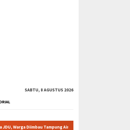
tutup
SABTU, 8 AGUSTUS 2026
ORIAL
 Diimbau Tampung Air
Pemkab Karimun minta warga tidak te