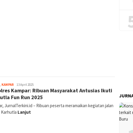
Canggih
,
KAMPAR
13 April 2025
lres Kampar: Ribuan Masyarakat Antusias Ikuti
Tri
Gunawan
JURNA
utla Fun Run 2025
Hakim
, JurnalTerkini.id – Ribuan peserta meramaikan kegiatan jalan
i Karhutla
Lanjut