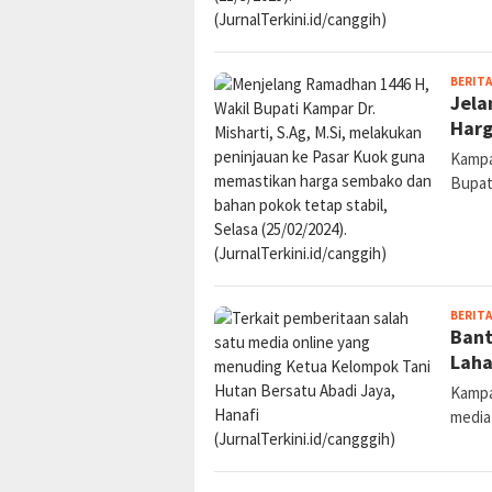
BERITA
Jela
Har
Kampar
Bupat
BERITA
Bant
Laha
Kampar
media