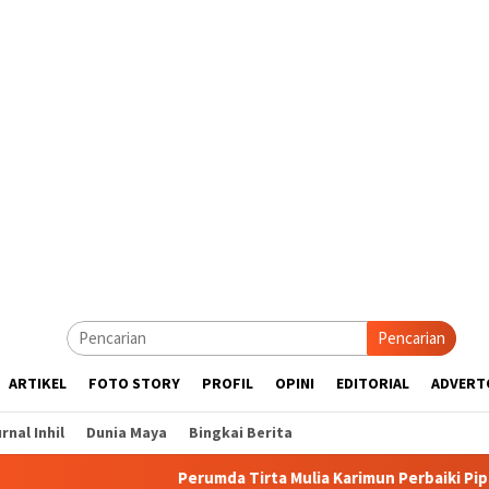
Pencarian
ARTIKEL
FOTO STORY
PROFIL
OPINI
EDITORIAL
ADVERT
rnal Inhil
Dunia Maya
Bingkai Berita
Perumda Tirta Mulia Karimun Perbaiki Pipa JDU, Warga