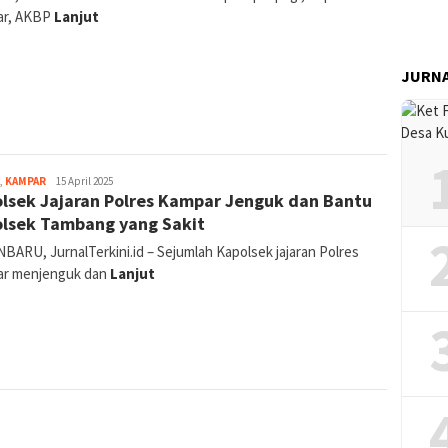
ar, AKBP
Lanjut
JURN
Canggih
,
KAMPAR
15 April 2025
lsek Jajaran Polres Kampar Jenguk dan Bantu
Tri
Gunawan
lsek Tambang yang Sakit
Hakim
BARU, JurnalTerkini.id – Sejumlah Kapolsek jajaran Polres
r menjenguk dan
Lanjut