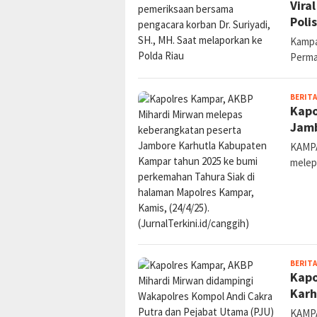
Vira
Poli
Kampar
Perma
BERITA
Kapo
Jamb
KAMPA
melep
BERITA
Kapo
Karh
KAMPA