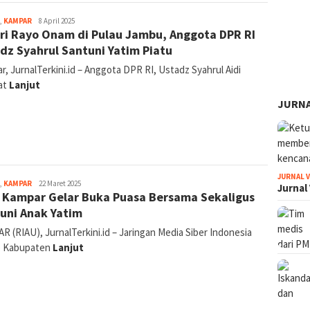
Canggih
,
KAMPAR
8 April 2025
ri Rayo Onam di Pulau Jambu, Anggota DPR RI
Tri
Gunawan
dz Syahrul Santuni Yatim Piatu
Hakim
, JurnalTerkini.id – Anggota DPR RI, Ustadz Syahrul Aidi
at
Lanjut
JURNA
JURNAL 
Canggih
,
KAMPAR
22 Maret 2025
Jurnal
 Kampar Gelar Buka Puasa Bersama Sekaligus
Tri
Gunawan
uni Anak Yatim
Hakim
 (RIAU), JurnalTerkini.id – Jaringan Media Siber Indonesia
) Kabupaten
Lanjut