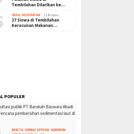
Tembilahan Dilarikan ke…
5
INHIL
,
KESEHATAN
2,136 views
27 Siswa di Tembilahan
Keracunan Makanan…
L POPULER
BERITA
,
JURNAL SPESIAL
,
KARIMUN
,