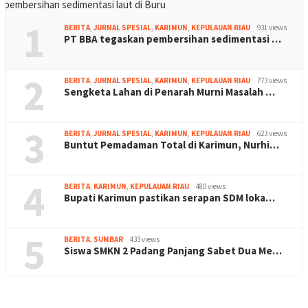
1
BERITA
,
JURNAL SPESIAL
,
KARIMUN
,
KEPULAUAN RIAU
931 views
PT BBA tegaskan pembersihan sedimentasi …
2
BERITA
,
JURNAL SPESIAL
,
KARIMUN
,
KEPULAUAN RIAU
773 views
Sengketa Lahan di Penarah Murni Masalah …
3
BERITA
,
JURNAL SPESIAL
,
KARIMUN
,
KEPULAUAN RIAU
623 views
Buntut Pemadaman Total di Karimun, Nurhi…
4
BERITA
,
KARIMUN
,
KEPULAUAN RIAU
480 views
Bupati Karimun pastikan serapan SDM loka…
5
BERITA
,
SUMBAR
433 views
Siswa SMKN 2 Padang Panjang Sabet Dua Me…