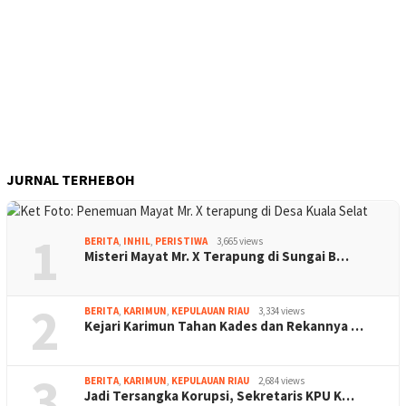
JURNAL TERHEBOH
1
BERITA
,
INHIL
,
PERISTIWA
3,665 views
Misteri Mayat Mr. X Terapung di Sungai B…
2
BERITA
,
KARIMUN
,
KEPULAUAN RIAU
3,334 views
Kejari Karimun Tahan Kades dan Rekannya …
3
BERITA
,
KARIMUN
,
KEPULAUAN RIAU
2,684 views
Jadi Tersangka Korupsi, Sekretaris KPU K…