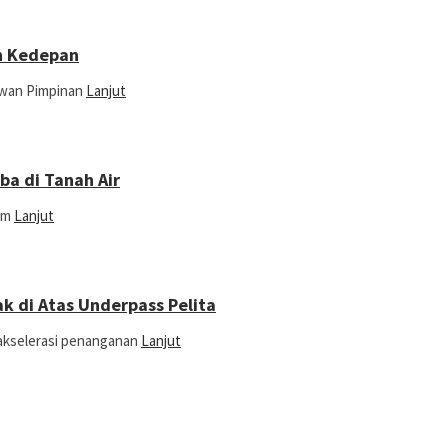
n Kedepan
ewan Pimpinan
Lanjut
ba di Tanah Air
lam
Lanjut
k di Atas Underpass Pelita
akselerasi penanganan
Lanjut