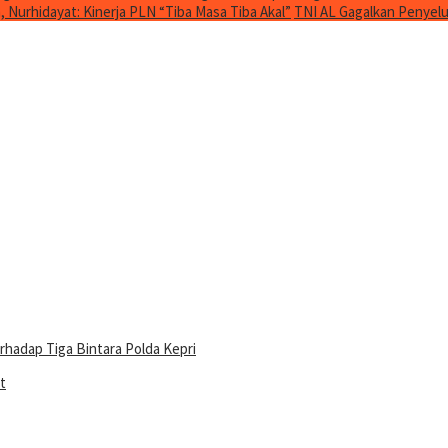
Nurhidayat: Kinerja PLN “Tiba Masa Tiba Akal”
TNI AL Gagalkan Penyelu
hadap Tiga Bintara Polda Kepri
t