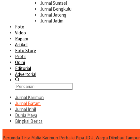
Jurnal Sumsel
Jurnal Bengkulu
Jurnal Jateng
Jurnal Jatim
Foto
Video
Ragam
Artikel
Foto Story
Profil
Opini
Editorial
Advertorial
Jurnal Karimun
Jurnal Batam
Jurnal Inhil
Dunia Maya
Bingkai Berita
Jurnal Spesial
Perumda Tirta Mulia Karimun Perbaiki Pipa JDU, Warga Diimbau Tampun