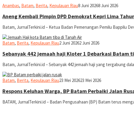
Admin
Anambas
,
Batam
,
Berita
,
Kepulauan Riau
8 Juni 2026
8 Juni 2026
Aneng Kembali Pimpin DPD Demokrat Kepri Lima Tahu
Batam, JurnalTerkini.id – Ketua Badan Pemenangan Pemilu Bappilu D
jurnal
Batam
,
Berita
,
Kepulauan Riau
2 Juni 2026
2 Juni 2026
Sebanyak 442 jemaah haji Kloter 1 Debarkasi Batam ti
Batam, JurnalTerkini.id – Sebanyak 442 jemaah haji yang tergabung da
jurnal
Batam
,
Berita
,
Kepulauan Riau
23 Mei 2026
23 Mei 2026
Respons Keluhan Warga, BP Batam Perbaiki Jalan Rusa
BATAM, JurnalTerkini.id – Badan Pengusahaan (BP) Batam terus meng