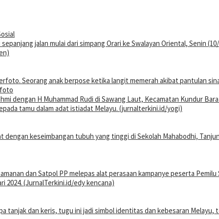
osial
rfoto