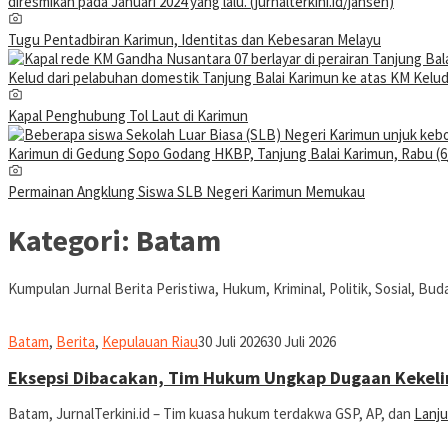
Tugu Pentadbiran Karimun, Identitas dan Kebesaran Melayu
Kapal Penghubung Tol Laut di Karimun
Permainan Angklung Siswa SLB Negeri Karimun Memukau
Kategori:
Batam
Kumpulan Jurnal Berita Peristiwa, Hukum, Kriminal, Politik, Sosial, Bu
jurnal
Batam
,
Berita
,
Kepulauan Riau
30 Juli 2026
30 Juli 2026
Eksepsi Dibacakan, Tim Hukum Ungkap Dugaan Kekelir
Batam, JurnalTerkini.id – Tim kuasa hukum terdakwa GSP, AP, dan
Lanju