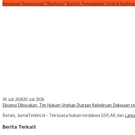
Kejelasan Kompensasi “Blackout”
Buntut Pemadaman Total di Karimun, 
30 Juli 2026
30 Juli 2026
Eksepsi Dibacakan, Tim Hukum Ungkap Dugaan Kekeliruan Dakwaan ter
Batam, JurnalTerkini.id – Tim kuasa hukum terdakwa GSP, AP, dan
Lanju
Berita Terkait