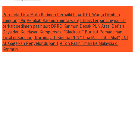
Jurnal Spesial
Perumda Tirta Mulia Karimun Perbaiki Pipa JDU, Warga Diimbau
Tampung Air
Pemkab Karimun minta warga tidak terpancing isu liar
terkait sedimen pasir laut
DPRD Karimun Desak PLN Atasi Defisit
Daya dan Kejelasan Kompensasi “Blackout”
Buntut Pemadaman
Total di Karimun, Nurhidayat: Kinerja PLN “Tiba Masa Tiba Akal”
TNI
AL Gagalkan Penyelundupan 1,9 Ton Pasir Timah ke Malaysia di
Karimun