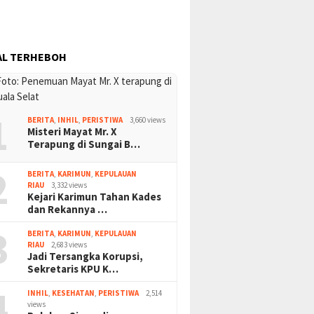
AL TERHEBOH
1 Agustus 2026
22 Juli 2026
 ‘Gerenti’ di
Bupati Karimun pastikan
Buntut Pema
1
 Antara Tuntutan
belum ada izin pengelolaan
di Karimun, N
BERITA
,
INHIL
,
PERISTIWA
3,660 views
n Etika
sedimen pasir laut di Pulau
Kinerja PLN “
Misteri Mayat Mr. X
taan
Buru
Akal”
Terapung di Sungai B…
2
BERITA
,
KARIMUN
,
KEPULAUAN
RIAU
3,332 views
Kejari Karimun Tahan Kades
dan Rekannya …
3
BERITA
,
KARIMUN
,
KEPULAUAN
RIAU
2,683 views
Jadi Tersangka Korupsi,
Sekretaris KPU K…
4
INHIL
,
KESEHATAN
,
PERISTIWA
2,514
views