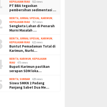
1
KEPULAUAN RIAU
922 views
PT BBA tegaskan
pembersihan sedimentasi …
2
BERITA
,
JURNAL SPESIAL
,
KARIMUN
,
KEPULAUAN RIAU
767 views
Sengketa Lahan di Penarah
Murni Masalah …
3
BERITA
,
JURNAL SPESIAL
,
KARIMUN
,
KEPULAUAN RIAU
622 views
Buntut Pemadaman Total di
Karimun, Nurhi…
4
BERITA
,
KARIMUN
,
KEPULAUAN
RIAU
475 views
Bupati Karimun pastikan
serapan SDM loka…
5
BERITA
,
SUMBAR
429 views
Siswa SMKN 2 Padang
Panjang Sabet Dua Me…