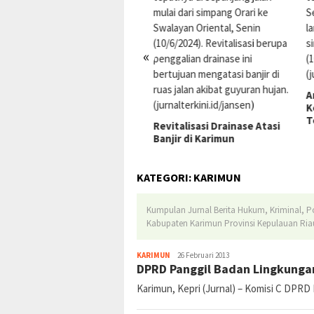
«
Anju
Kemu
Ters
Revitalisasi Drainase Atasi
Banjir di Karimun
KATEGORI:
KARIMUN
Kumpulan Jurnal Berita Hukum, Kriminal, Po
Kabupaten Karimun Provinsi Kepulauan Riau
jurnal
KARIMUN
26 Februari 2013
DPRD Panggil Badan Lingkunga