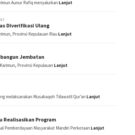
uan Nelayan
Karimun Aunur Rafiq menyalurkan
Lanjut
013
 Diverifikasi Ulang
arimun, Provinsi Kepulauan Riau
Lanjut
ru bangun Jembatan
 Karimun, Provinsi Kepulauan
Lanjut
bing melaksanakan Musabaqoh Tiilawatil Qur’an
Lanjut
 Realisasikan Program