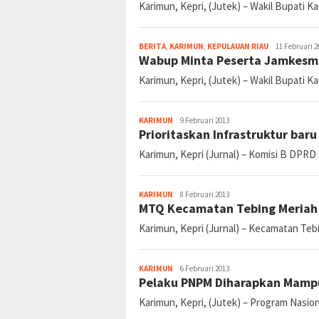
jurnal
KARIMUN
12 Februari 2013
Wabup Karimun Serahkan Bant
Karimun, Kepri, (Jutek) – Wakil Bupati 
jurnal
BERITA
,
KARIMUN
,
KEPULAUAN RIAU
11 Februari 2
Wabup Minta Peserta Jamkesmas
Karimun, Kepri, (Jutek) – Wakil Bupati K
jurnal
KARIMUN
9 Februari 2013
Prioritaskan Infrastruktur ba
Karimun, Kepri (Jurnal) – Komisi B DPRD
jurnal
KARIMUN
8 Februari 2013
MTQ Kecamatan Tebing Meriah
Karimun, Kepri (Jurnal) – Kecamatan Te
jurnal
KARIMUN
6 Februari 2013
Pelaku PNPM Diharapkan Mampu