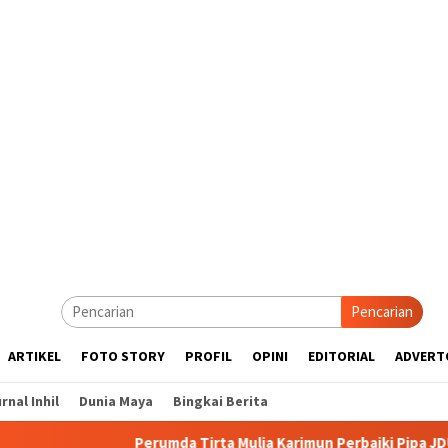
Pencarian
ARTIKEL
FOTO STORY
PROFIL
OPINI
EDITORIAL
ADVERT
rnal Inhil
Dunia Maya
Bingkai Berita
Perumda Tirta Mulia Karimun Perbaiki Pipa JDU, Warga Diimba