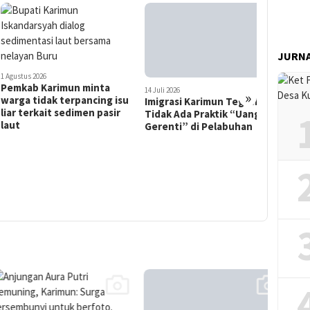
14 Juli 2026
JURN
Imigrasi Karimun Tegaskan
Tidak Ada Praktik “Uang
tus 2026
Gerenti” di Pelabuhan
kab Karimun minta
14 Juli 2026
»
a tidak terpancing isu
Sisi Lain
 terkait sedimen pasir
Karimun:
Perut da
Pemberi