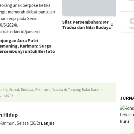
Barong
Tradis
»
Popul
ngan Aura Putri
ning, Karimun: Surga
embunyi untuk Berfoto
Silat Persembahan: Menjaga
Tradisi dan Nilai Budaya
JURNA
litik, Sosial, Budaya, Ekonomi, Wisata di Tanjung Balai Karimun
 (Kepri)
n Hidup