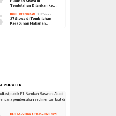
Puluhan Siswa di
Tembilahan Dilarikan ke…
5
INHIL
,
KESEHATAN
2,127 views
27 Siswa di Tembilahan
sai, Kesenian
Masa Tenang Pemilu 2024
Tugu Pe
Keracunan Makanan…
ional Tionghoa Makin
Identit
er
Melayu
L POPULER
BERITA
,
JURNAL SPESIAL
,
KARIMUN
,