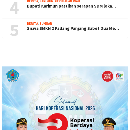
4
BERITA
,
KARIMUN
,
KEPULAUAN RIAU
Bupati Karimun pastikan serapan SDM loka…
5
BERITA
,
SUMBAR
Siswa SMKN 2 Padang Panjang Sabet Dua Me…