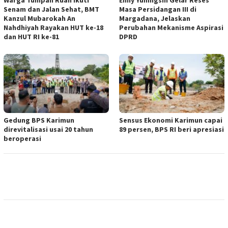
Warga Tumpah Ruah Ikuti
Enny Yuningsih Gelar Reses
Senam dan Jalan Sehat, BMT
Masa Persidangan III di
Kanzul Mubarokah An
Margadana, Jelaskan
Nahdhiyah Rayakan HUT ke-18
Perubahan Mekanisme Aspirasi
dan HUT RI ke-81
DPRD
Gedung BPS Karimun
Sensus Ekonomi Karimun capai
direvitalisasi usai 20 tahun
89 persen, BPS RI beri apresiasi
beroperasi