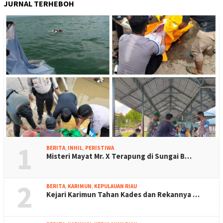
JURNAL TERHEBOH
1
BERITA
,
INHIL
,
PERISTIWA
Misteri Mayat Mr. X Terapung di Sungai B…
2
BERITA
,
KARIMUN
,
KEPULAUAN RIAU
Kejari Karimun Tahan Kades dan Rekannya …