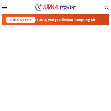
Menu
Mobile
pa JDU, Warga Diimbau Tampung Air
Jurnal Spesial
Pemkab Karimun minta 