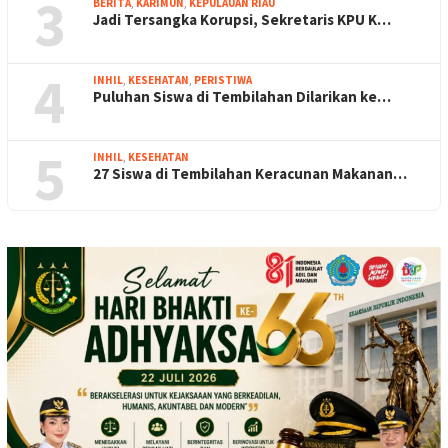
3
BERITA
,
KARIMUN
,
KEPULAUAN RIAU
Jadi Tersangka Korupsi, Sekretaris KPU K…
4
INHIL
,
KESEHATAN
,
PERISTIWA
Puluhan Siswa di Tembilahan Dilarikan ke…
5
INHIL
,
KESEHATAN
27 Siswa di Tembilahan Keracunan Makanan…