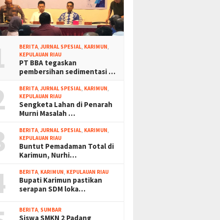
1
BERITA
,
JURNAL SPESIAL
,
KARIMUN
,
KEPULAUAN RIAU
PT BBA tegaskan
pembersihan sedimentasi …
2
BERITA
,
JURNAL SPESIAL
,
KARIMUN
,
KEPULAUAN RIAU
Sengketa Lahan di Penarah
Murni Masalah …
3
BERITA
,
JURNAL SPESIAL
,
KARIMUN
,
KEPULAUAN RIAU
Buntut Pemadaman Total di
Karimun, Nurhi…
4
BERITA
,
KARIMUN
,
KEPULAUAN RIAU
Bupati Karimun pastikan
serapan SDM loka…
BERITA
,
SUMBAR
Siswa SMKN 2 Padang