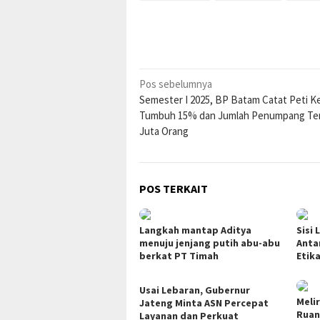
Navigasi
Pos sebelumnya
Semester I 2025, BP Batam Catat Peti 
pos
Tumbuh 15% dan Jumlah Penumpang Te
Juta Orang
POS TERKAIT
Langkah mantap Aditya
Sisi 
menuju jenjang putih abu-abu
Anta
berkat PT Timah
Etik
Usai Lebaran, Gubernur
Meli
Jateng Minta ASN Percepat
Ruan
Layanan dan Perkuat