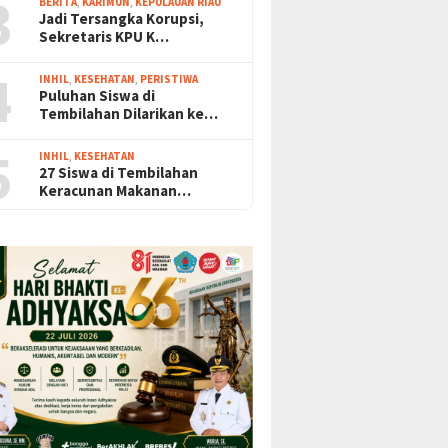
3
BERITA
,
KARIMUN
,
KEPULAUAN RIAU
Jadi Tersangka Korupsi,
Sekretaris KPU K…
4
INHIL
,
KESEHATAN
,
PERISTIWA
Puluhan Siswa di
Tembilahan Dilarikan ke…
5
INHIL
,
KESEHATAN
27 Siswa di Tembilahan
Keracunan Makanan…