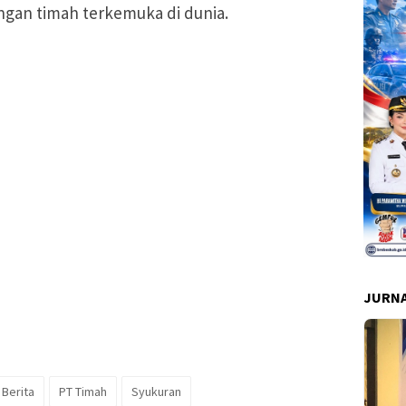
gan timah terkemuka di dunia.
JURNA
 Berita
PT Timah
Syukuran