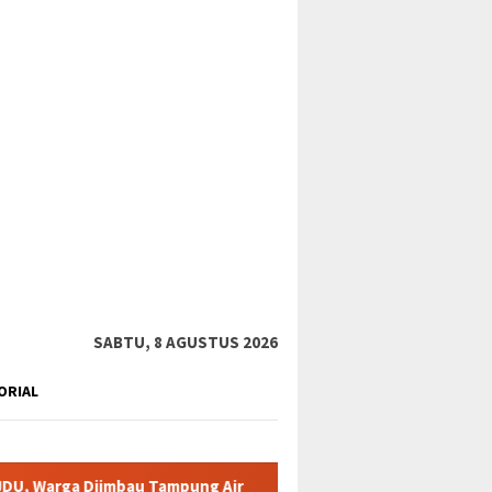
tutup
SABTU, 8 AGUSTUS 2026
ORIAL
u Tampung Air
Pemkab Karimun minta warga tidak terpancin