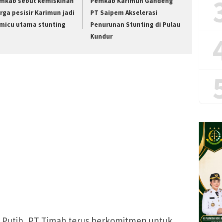
mkab sebut kemiskinan
Pemkab Karimun Gandeng
rga pesisir Karimun jadi
PT Saipem Akselerasi
micu utama stunting
Penurunan Stunting di Pulau
Kundur
 Putih, PT Timah terus berkomitmen untuk