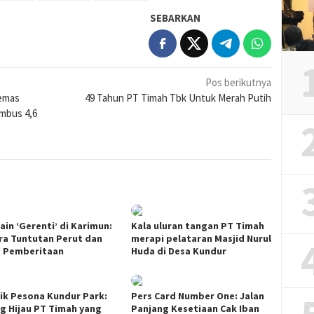
SEBARKAN
Pos berikutnya
Kemas
49 Tahun PT Timah Tbk Untuk Merah Putih
mbus 4,6
Lain ‘Gerenti’ di Karimun:
Kala uluran tangan PT Timah
ra Tuntutan Perut dan
merapi pelataran Masjid Nurul
a Pemberitaan
Huda di Desa Kundur
rik Pesona Kundur Park:
Pers Card Number One: Jalan
g Hijau PT Timah yang
Panjang Kesetiaan Cak Iban