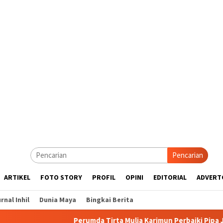
Pencarian
ARTIKEL
FOTO STORY
PROFIL
OPINI
EDITORIAL
ADVERT
rnal Inhil
Dunia Maya
Bingkai Berita
Perumda Tirta Mulia Karimun Perbaiki Pipa JDU, Warga Diimba