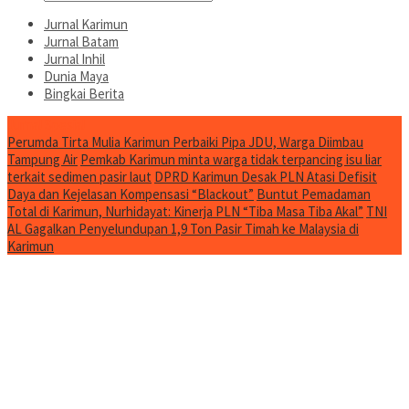
Jurnal Karimun
Jurnal Batam
Jurnal Inhil
Dunia Maya
Bingkai Berita
Jurnal Spesial
Perumda Tirta Mulia Karimun Perbaiki Pipa JDU, Warga Diimbau
Tampung Air
Pemkab Karimun minta warga tidak terpancing isu liar
terkait sedimen pasir laut
DPRD Karimun Desak PLN Atasi Defisit
Daya dan Kejelasan Kompensasi “Blackout”
Buntut Pemadaman
Total di Karimun, Nurhidayat: Kinerja PLN “Tiba Masa Tiba Akal”
TNI
AL Gagalkan Penyelundupan 1,9 Ton Pasir Timah ke Malaysia di
Karimun