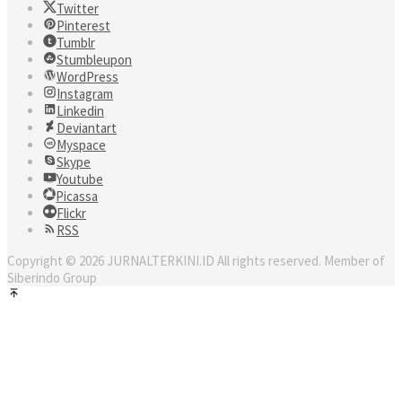
Twitter
Pinterest
Tumblr
Stumbleupon
WordPress
Instagram
Linkedin
Deviantart
Myspace
Skype
Youtube
Picassa
Flickr
RSS
Copyright © 2026 JURNALTERKINI.ID All rights reserved. Member of
Siberindo Group