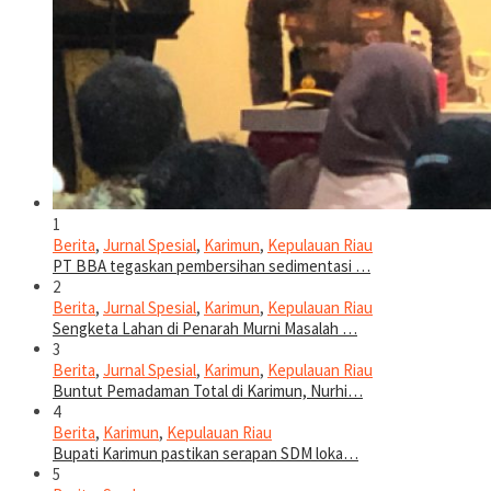
1
Berita
,
Jurnal Spesial
,
Karimun
,
Kepulauan Riau
PT BBA tegaskan pembersihan sedimentasi …
2
Berita
,
Jurnal Spesial
,
Karimun
,
Kepulauan Riau
Sengketa Lahan di Penarah Murni Masalah …
3
Berita
,
Jurnal Spesial
,
Karimun
,
Kepulauan Riau
Buntut Pemadaman Total di Karimun, Nurhi…
4
Berita
,
Karimun
,
Kepulauan Riau
Bupati Karimun pastikan serapan SDM loka…
5