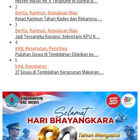
Misteri Mayat Mr. X Terapung di Sungai B…
2
Berita
,
Karimun
,
Kepulauan Riau
Kejari Karimun Tahan Kades dan Rekannya …
3
Berita
,
Karimun
,
Kepulauan Riau
Jadi Tersangka Korupsi, Sekretaris KPU K…
4
Inhil
,
Kesehatan
,
Peristiwa
Puluhan Siswa di Tembilahan Dilarikan ke…
5
Inhil
,
Kesehatan
27 Siswa di Tembilahan Keracunan Makanan…