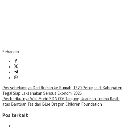
Sebarkan
Navigasi
Pos sebelumnya
Dari Rumah ke Rumah, 1320 Petugas di Kabupaten
Tegal Siap Laksanakan Sensus Ekonomi 2026
pos
Pos berikutnya
Wali Murid SDN 006 Tanjung Ucapkan Terima Kasih
atas Bantuan Tas dari Blue Dragon Children Foundation
Pos terkait