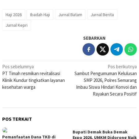
Haji 2026
Ibadah Haji
Jurnal Batam
Jurnal Berita
Jurnal Kepri
SEBARKAN
Navigasi
Pos sebelumnya
Pos berikutnya
PT Timah resmikan revitalisasi
Sambut Pengumuman Kelulusan
pos
Klinik Kundur tingkatkan layanan
SMP 2026, Polres Semarang
kesehatan warga
Imbau Siswa Hindari Konvoi dan
Rayakan Secara Positif
POS TERKAIT
Bupati Demak Buka Demak
Pemanfaatan Dana TKD di
Expo 2026, UMKM Didorong Naik