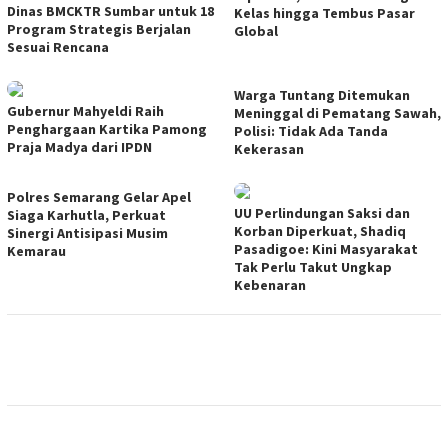
Dinas BMCKTR Sumbar untuk 18
Kelas hingga Tembus Pasar
Program Strategis Berjalan
Global
Sesuai Rencana
Warga Tuntang Ditemukan
Gubernur Mahyeldi Raih
Meninggal di Pematang Sawah,
Penghargaan Kartika Pamong
Polisi: Tidak Ada Tanda
Praja Madya dari IPDN
Kekerasan
Polres Semarang Gelar Apel
UU Perlindungan Saksi dan
Siaga Karhutla, Perkuat
Korban Diperkuat, Shadiq
Sinergi Antisipasi Musim
Pasadigoe: Kini Masyarakat
Kemarau
Tak Perlu Takut Ungkap
Kebenaran