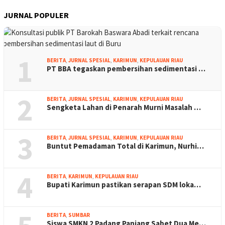
JURNAL POPULER
1
BERITA
,
JURNAL SPESIAL
,
KARIMUN
,
KEPULAUAN RIAU
PT BBA tegaskan pembersihan sedimentasi …
2
BERITA
,
JURNAL SPESIAL
,
KARIMUN
,
KEPULAUAN RIAU
Sengketa Lahan di Penarah Murni Masalah …
3
BERITA
,
JURNAL SPESIAL
,
KARIMUN
,
KEPULAUAN RIAU
Buntut Pemadaman Total di Karimun, Nurhi…
4
BERITA
,
KARIMUN
,
KEPULAUAN RIAU
Bupati Karimun pastikan serapan SDM loka…
BERITA
,
SUMBAR
Siswa SMKN 2 Padang Panjang Sabet Dua Me…