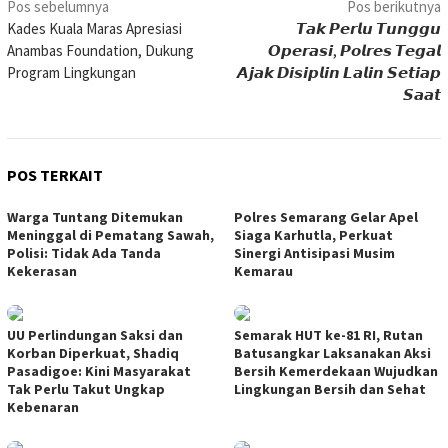
Navigasi
Pos sebelumnya
Pos berikutnya
Kades Kuala Maras Apresiasi
𝙏𝙖𝙠 𝙋𝙚𝙧𝙡𝙪 𝙏𝙪𝙣𝙜𝙜𝙪
pos
Anambas Foundation, Dukung
𝙊𝙥𝙚𝙧𝙖𝙨𝙞, 𝙋𝙤𝙡𝙧𝙚𝙨 𝙏𝙚𝙜𝙖𝙡
Program Lingkungan
𝘼𝙟𝙖𝙠 𝘿𝙞𝙨𝙞𝙥𝙡𝙞𝙣 𝙇𝙖𝙡𝙞𝙣 𝙎𝙚𝙩𝙞𝙖𝙥
𝙎𝙖𝙖𝙩
POS TERKAIT
Warga Tuntang Ditemukan
Polres Semarang Gelar Apel
Meninggal di Pematang Sawah,
Siaga Karhutla, Perkuat
Polisi: Tidak Ada Tanda
Sinergi Antisipasi Musim
Kekerasan
Kemarau
UU Perlindungan Saksi dan
Semarak HUT ke-81 RI, Rutan
Korban Diperkuat, Shadiq
Batusangkar Laksanakan Aksi
Pasadigoe: Kini Masyarakat
Bersih Kemerdekaan Wujudkan
Tak Perlu Takut Ungkap
Lingkungan Bersih dan Sehat
Kebenaran