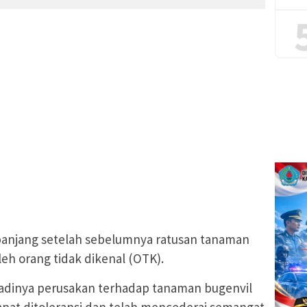
panjang setelah sebelumnya ratusan tanaman
leh orang tidak dikenal (OTK).
jadinya perusakan terhadap tanaman bugenvil
 dapat ditoleransi dan telah mencederai semangat