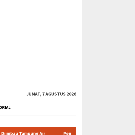
tutup
JUMAT, 7 AGUSTUS 2026
ORIAL
ng Air
Pemkab Karimun minta warga tidak terpancing isu l