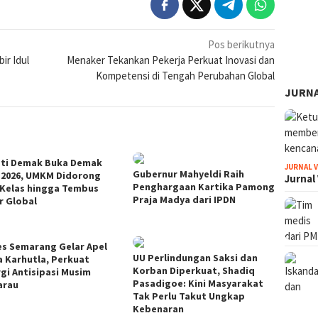
Pos berikutnya
ir Idul
Menaker Tekankan Pekerja Perkuat Inovasi dan
Kompetensi di Tengah Perubahan Global
JURNA
ti Demak Buka Demak
JURNAL 
Gubernur Mahyeldi Raih
 2026, UMKM Didorong
Jurnal
Penghargaan Kartika Pamong
 Kelas hingga Tembus
Praja Madya dari IPDN
r Global
es Semarang Gelar Apel
UU Perlindungan Saksi dan
a Karhutla, Perkuat
Korban Diperkuat, Shadiq
rgi Antisipasi Musim
Pasadigoe: Kini Masyarakat
arau
Tak Perlu Takut Ungkap
Kebenaran