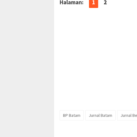
Halaman:
1
2
BP Batam
Jurnal Batam
Jurnal Be