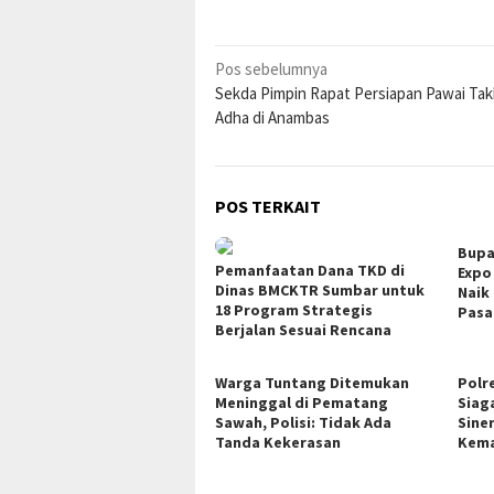
Navigasi
Pos sebelumnya
Sekda Pimpin Rapat Persiapan Pawai Takb
pos
Adha di Anambas
POS TERKAIT
Bupa
Pemanfaatan Dana TKD di
Expo
Dinas BMCKTR Sumbar untuk
Naik
18 Program Strategis
Pasa
Berjalan Sesuai Rencana
Warga Tuntang Ditemukan
Polr
Meninggal di Pematang
Siag
Sawah, Polisi: Tidak Ada
Sine
Tanda Kekerasan
Kem