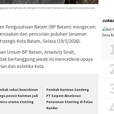
enggagas penghijauan dengan menanam tanaman bugenvil yang dirusak
JURN
an Pengusahaan Batam (BP Batam) mengecam
 perusakan dan pencurian puluhan tanaman
rategis Kota Batam, Selasa (19/5/2026).
an Umum BP Batam, Ariastuty Sirait,
dak bertanggung jawab ini mencederai upaya
an dan estetika kota.
mkab sebut kemiskinan
Pemkab Karimun Gandeng
rga pesisir Karimun jadi
PT Saipem Akselerasi
micu utama stunting
Penurunan Stunting di Pulau
Kundur