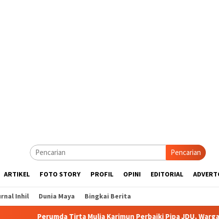
Pencarian
ARTIKEL
FOTO STORY
PROFIL
OPINI
EDITORIAL
ADVERT
rnal Inhil
Dunia Maya
Bingkai Berita
mda Tirta Mulia Karimun Perbaiki Pipa JDU, Warga Diimbau Tampu