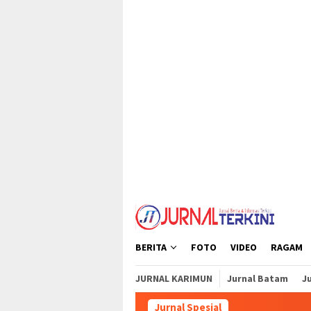
Loncat
tutup
ke
konten
BERITA
FOTO
VIDEO
RAGAM
JURNAL KARIMUN
Jurnal Batam
Ju
Jurnal Spesial
Peru