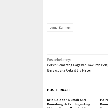
Jurnal Karimun
Navigasi
Pos sebelumnya
Polres Semarang Gagalkan Tawuran Pelaj
pos
Bergas, Sita Celurit 1,5 Meter
POS TERKAIT
KPK Geledah Rumah ASN
Polr
Pemalang di Randugunting,
Pemd