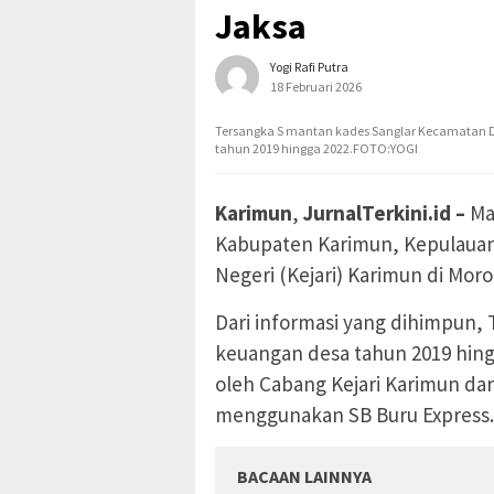
Jaksa
Yogi Rafi Putra
18 Februari 2026
Tersangka S mantan kades Sanglar Kecamatan Du
tahun 2019 hingga 2022.FOTO:YOGI
Karimun
,
JurnalTerkini.id –
Ma
Kabupaten Karimun, Kepulauan 
Negeri (Kejari) Karimun di Moro
Dari informasi yang dihimpun,
keuangan desa tahun 2019 hing
oleh Cabang Kejari Karimun da
menggunakan SB Buru Express.
BACAAN LAINNYA