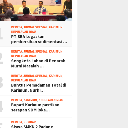
1
BERITA
,
JURNAL SPESIAL
,
KARIMUN
,
KEPULAUAN RIAU
PT BBA tegaskan
pembersihan sedimentasi …
2
BERITA
,
JURNAL SPESIAL
,
KARIMUN
,
KEPULAUAN RIAU
Sengketa Lahan di Penarah
Murni Masalah …
3
BERITA
,
JURNAL SPESIAL
,
KARIMUN
,
KEPULAUAN RIAU
Buntut Pemadaman Total di
Karimun, Nurhi…
4
BERITA
,
KARIMUN
,
KEPULAUAN RIAU
Bupati Karimun pastikan
serapan SDM loka…
BERITA
,
SUMBAR
Siswa SMKN 2 Padang