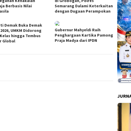
egahan Kenakalan
di Grobogan, Polres
ja Berbasis Nilai
Semarang Dalami Keterkaitan
asila
dengan Dugaan Perampokan
ti Demak Buka Demak
Gubernur Mahyeldi Raih
 2026, UMKM Didorong
Penghargaan Kartika Pamong
 Kelas hingga Tembus
Praja Madya dari IPDN
r Global
JURNA