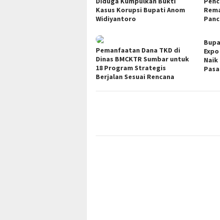
Diduga Kumpulkan Bukti
Penc
Kasus Korupsi Bupati Anom
Rema
Widiyantoro
Panc
Bupa
Pemanfaatan Dana TKD di
Expo
Dinas BMCKTR Sumbar untuk
Naik
18 Program Strategis
Pasa
Berjalan Sesuai Rencana