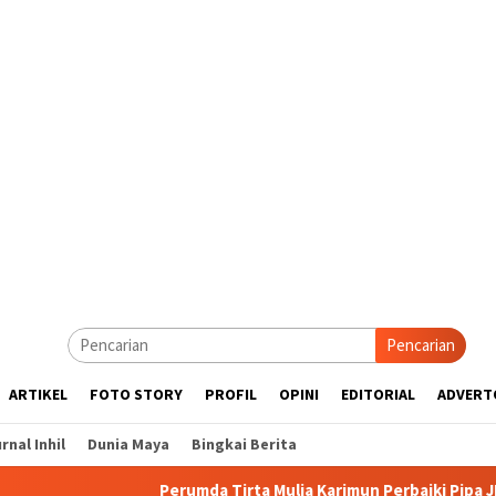
Pencarian
ARTIKEL
FOTO STORY
PROFIL
OPINI
EDITORIAL
ADVERT
rnal Inhil
Dunia Maya
Bingkai Berita
Perumda Tirta Mulia Karimun Perbaiki Pipa JDU, Warga Diim