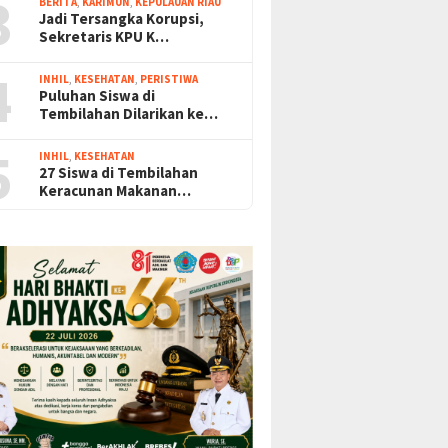
3
BERITA
,
KARIMUN
,
KEPULAUAN RIAU
Jadi Tersangka Korupsi,
Sekretaris KPU K…
4
INHIL
,
KESEHATAN
,
PERISTIWA
Puluhan Siswa di
Tembilahan Dilarikan ke…
5
INHIL
,
KESEHATAN
27 Siswa di Tembilahan
Keracunan Makanan…