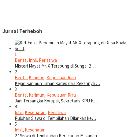
Jurnal Terheboh
1
Berita
,
Inhil
,
Peristiwa
Misteri Mayat Mr. X Terapung di Sungai B…
2
Berita
,
Karimun
,
Kepulauan Riau
Kejari Karimun Tahan Kades dan Rekannya …
3
Berita
,
Karimun
,
Kepulauan Riau
Jadi Tersangka Korupsi, Sekretaris KPU K…
4
Inhil
,
Kesehatan
,
Peristiwa
Puluhan Siswa di Tembilahan Dilarikan ke…
5
Inhil
,
Kesehatan
27 Siswa di Tembilahan Keracunan Makanan…