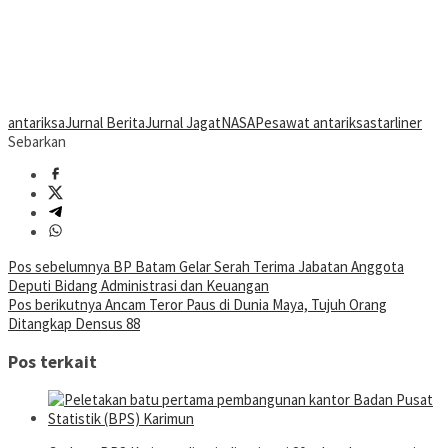
antariksa
Jurnal Berita
Jurnal Jagat
NASA
Pesawat antariksa
starliner
Sebarkan
Navigasi
Pos sebelumnya
BP Batam Gelar Serah Terima Jabatan Anggota
Deputi Bidang Administrasi dan Keuangan
pos
Pos berikutnya
Ancam Teror Paus di Dunia Maya, Tujuh Orang
Ditangkap Densus 88
Pos terkait