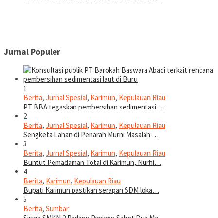
Jurnal Populer
1
Berita
,
Jurnal Spesial
,
Karimun
,
Kepulauan Riau
PT BBA tegaskan pembersihan sedimentasi …
2
Berita
,
Jurnal Spesial
,
Karimun
,
Kepulauan Riau
Sengketa Lahan di Penarah Murni Masalah …
3
Berita
,
Jurnal Spesial
,
Karimun
,
Kepulauan Riau
Buntut Pemadaman Total di Karimun, Nurhi…
4
Berita
,
Karimun
,
Kepulauan Riau
Bupati Karimun pastikan serapan SDM loka…
5
Berita
,
Sumbar
Siswa SMKN 2 Padang Panjang Sabet Dua Me…