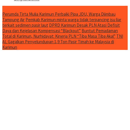
Jurnal Spesial
Perumda Tirta Mulia Karimun Perbaiki Pipa JDU, Warga Diimbau
Tampung Air
Pemkab Karimun minta warga tidak terpancing isu liar
terkait sedimen pasir laut
DPRD Karimun Desak PLN Atasi Defisit
Daya dan Kejelasan Kompensasi “Blackout”
Buntut Pemadaman
Total di Karimun, Nurhidayat: Kinerja PLN “Tiba Masa Tiba Akal”
TNI
AL Gagalkan Penyelundupan 1,9 Ton Pasir Timah ke Malaysia di
Karimun