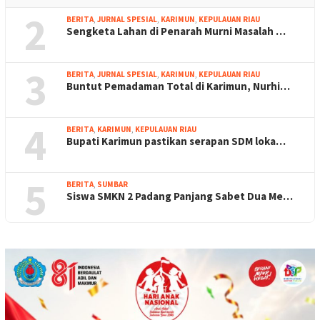
2
BERITA
,
JURNAL SPESIAL
,
KARIMUN
,
KEPULAUAN RIAU
Sengketa Lahan di Penarah Murni Masalah …
3
BERITA
,
JURNAL SPESIAL
,
KARIMUN
,
KEPULAUAN RIAU
Buntut Pemadaman Total di Karimun, Nurhi…
4
BERITA
,
KARIMUN
,
KEPULAUAN RIAU
Bupati Karimun pastikan serapan SDM loka…
5
BERITA
,
SUMBAR
Siswa SMKN 2 Padang Panjang Sabet Dua Me…