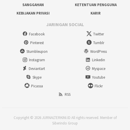
SANGGAHAN
KETENTUAN PENGGUNA
KEBIJAKAN PRIVASI
KARIR
JARINGAN SOCIAL
Facebook
Twitter
Pinterest
Tumblr
Stumbleupon
WordPress
Instagram
Linkedin
Deviantart
Myspace
Skype
Youtube
Picassa
Flickr
RSS
Copyright © 2026 JURNALTERKINI.ID All rights reserved. Member of
Siberindo Group