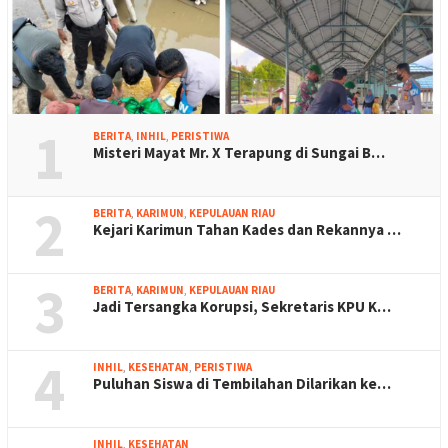
1
BERITA
,
INHIL
,
PERISTIWA
Misteri Mayat Mr. X Terapung di Sungai B…
2
BERITA
,
KARIMUN
,
KEPULAUAN RIAU
Kejari Karimun Tahan Kades dan Rekannya …
3
BERITA
,
KARIMUN
,
KEPULAUAN RIAU
Jadi Tersangka Korupsi, Sekretaris KPU K…
4
INHIL
,
KESEHATAN
,
PERISTIWA
Puluhan Siswa di Tembilahan Dilarikan ke…
INHIL
,
KESEHATAN