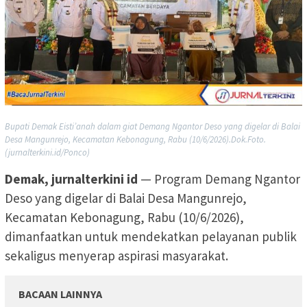
Bupati Demak Eisti’anah dalam giat Demang Ngantor Deso yang digelar di Balai
Desa Mangunrejo, Kecamatan Kebonagung, Rabu (10/6/2026).Dok.Foto.
(jurnalterkini.id/Ponco)
Demak, jurnalterkini id
— Program Demang Ngantor
Deso yang digelar di Balai Desa Mangunrejo,
Kecamatan Kebonagung, Rabu (10/6/2026),
dimanfaatkan untuk mendekatkan pelayanan publik
sekaligus menyerap aspirasi masyarakat.
BACAAN LAINNYA