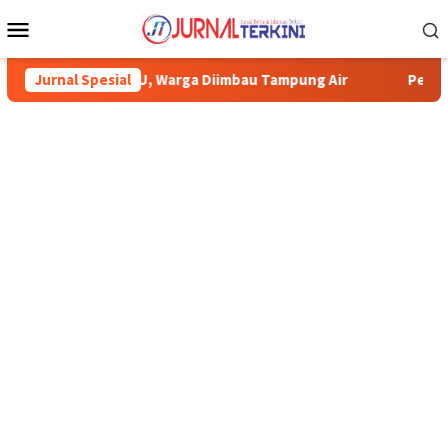
Menu
Mobile
arga Diimbau Tampung Air
Jurnal Spesial
Pemkab Karimun minta warga tid