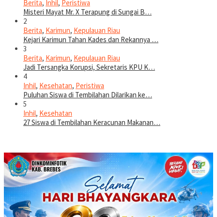
Berita
,
Inhil
,
Peristiwa
Misteri Mayat Mr. X Terapung di Sungai B…
2
Berita
,
Karimun
,
Kepulauan Riau
Kejari Karimun Tahan Kades dan Rekannya …
3
Berita
,
Karimun
,
Kepulauan Riau
Jadi Tersangka Korupsi, Sekretaris KPU K…
4
Inhil
,
Kesehatan
,
Peristiwa
Puluhan Siswa di Tembilahan Dilarikan ke…
5
Inhil
,
Kesehatan
27 Siswa di Tembilahan Keracunan Makanan…