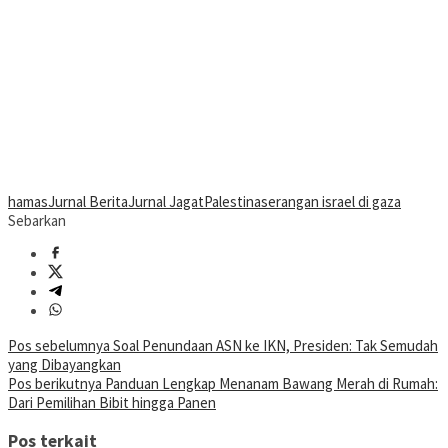
hamas
Jurnal Berita
Jurnal Jagat
Palestina
serangan israel di gaza
Sebarkan
Navigasi
Pos sebelumnya
Soal Penundaan ASN ke IKN, Presiden: Tak Semudah
yang Dibayangkan
pos
Pos berikutnya
Panduan Lengkap Menanam Bawang Merah di Rumah:
Dari Pemilihan Bibit hingga Panen
Pos terkait