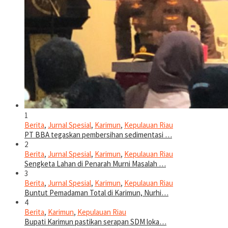
1
Berita
,
Jurnal Spesial
,
Karimun
,
Kepulauan Riau
PT BBA tegaskan pembersihan sedimentasi …
2
Berita
,
Jurnal Spesial
,
Karimun
,
Kepulauan Riau
Sengketa Lahan di Penarah Murni Masalah …
3
Berita
,
Jurnal Spesial
,
Karimun
,
Kepulauan Riau
Buntut Pemadaman Total di Karimun, Nurhi…
4
Berita
,
Karimun
,
Kepulauan Riau
Bupati Karimun pastikan serapan SDM loka…