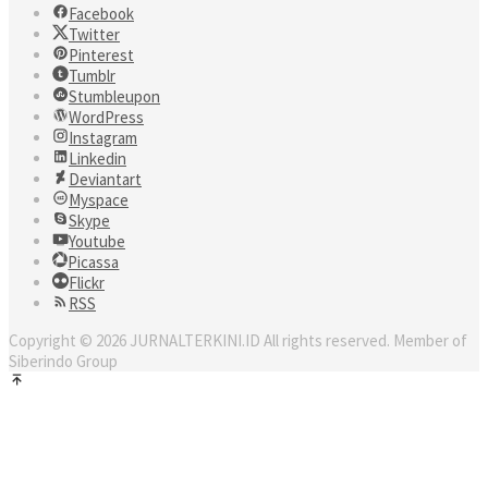
Facebook
Twitter
Pinterest
Tumblr
Stumbleupon
WordPress
Instagram
Linkedin
Deviantart
Myspace
Skype
Youtube
Picassa
Flickr
RSS
Copyright © 2026 JURNALTERKINI.ID All rights reserved. Member of
Siberindo Group