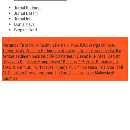
Jurnal Karimun
Jurnal Batam
Jurnal Inhil
Dunia Maya
Bingkai Berita
Jurnal Spesial
Perumda Tirta Mulia Karimun Perbaiki Pipa JDU, Warga Diimbau
Tampung Air
Pemkab Karimun minta warga tidak terpancing isu liar
terkait sedimen pasir laut
DPRD Karimun Desak PLN Atasi Defisit
Daya dan Kejelasan Kompensasi “Blackout”
Buntut Pemadaman
Total di Karimun, Nurhidayat: Kinerja PLN “Tiba Masa Tiba Akal”
TNI
AL Gagalkan Penyelundupan 1,9 Ton Pasir Timah ke Malaysia di
Karimun