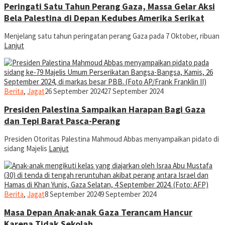
Peringati Satu Tahun Perang Gaza, Massa Gelar Aksi
Bela Palestina di Depan Kedubes Amerika Serikat
Menjelang satu tahun peringatan perang Gaza pada 7 Oktober, ribuan
Lanjut
jurnal
Berita
,
Jagat
26 September 2024
27 September 2024
Presiden Palestina Sampaikan Harapan Bagi Gaza
dan Tepi Barat Pasca-Perang
Presiden Otoritas Palestina Mahmoud Abbas menyampaikan pidato di
sidang Majelis
Lanjut
jurnal
Berita
,
Jagat
8 September 2024
9 September 2024
Masa Depan Anak-anak Gaza Terancam Hancur
Karena Tidak Sekolah