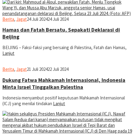
jurnal
Berita
,
Jagat
24 Juli 2024
24 Juli 2024
Hamas dan Fatah Bersatu, Sepakati Deklarasi di
Beijing
BEIJING – Faksi-faksi yang bersaing di Palestina, Fatah dan Hamas,
Lanjut
jurnal
Berita
,
Jagat
21 Juli 2024
22 Juli 2024
Dukung Fatwa Mahkamah Internasional, Indonesia
Minta Israel Tinggalkan Palestina
Indonesia menyambut positif keputusan Mahkamah Internasional
(ICJ) yang menilai tindakan
Lanjut