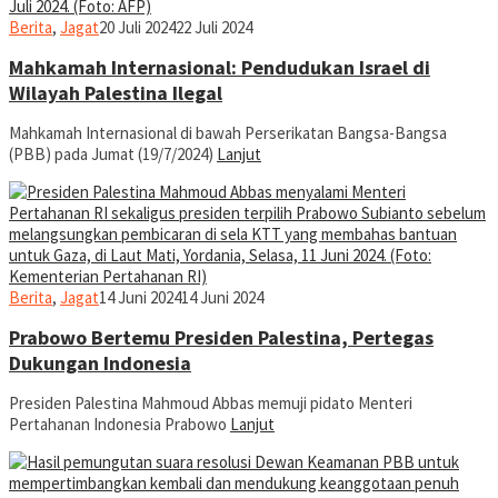
jurnal
Berita
,
Jagat
20 Juli 2024
22 Juli 2024
Mahkamah Internasional: Pendudukan Israel di
Wilayah Palestina Ilegal
Mahkamah Internasional di bawah Perserikatan Bangsa-Bangsa
(PBB) pada Jumat (19/7/2024)
Lanjut
jurnal
Berita
,
Jagat
14 Juni 2024
14 Juni 2024
Prabowo Bertemu Presiden Palestina, Pertegas
Dukungan Indonesia
Presiden Palestina Mahmoud Abbas memuji pidato Menteri
Pertahanan Indonesia Prabowo
Lanjut