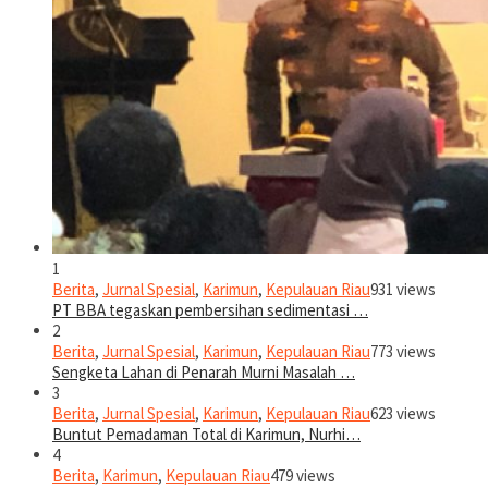
1
Berita
,
Jurnal Spesial
,
Karimun
,
Kepulauan Riau
931 views
PT BBA tegaskan pembersihan sedimentasi …
2
Berita
,
Jurnal Spesial
,
Karimun
,
Kepulauan Riau
773 views
Sengketa Lahan di Penarah Murni Masalah …
3
Berita
,
Jurnal Spesial
,
Karimun
,
Kepulauan Riau
623 views
Buntut Pemadaman Total di Karimun, Nurhi…
4
Berita
,
Karimun
,
Kepulauan Riau
479 views