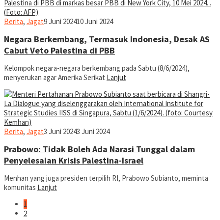
jurnal
Berita
,
Jagat
9 Juni 2024
10 Juni 2024
Negara Berkembang, Termasuk Indonesia, Desak AS
Cabut Veto Palestina di PBB
Kelompok negara-negara berkembang pada Sabtu (8/6/2024),
menyerukan agar Amerika Serikat
Lanjut
jurnal
Berita
,
Jagat
3 Juni 2024
3 Juni 2024
Prabowo: Tidak Boleh Ada Narasi Tunggal dalam
Penyelesaian Krisis Palestina-Israel
Menhan yang juga presiden terpilih RI, Prabowo Subianto, meminta
komunitas
Lanjut
1
2