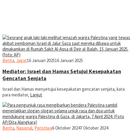
jurnal
Berita
,
Jagat
16 Januari 2025
16 Januari 2025
Mediator: Israel dan Hamas Setujui Kesepakatan
Gencatan Senjata
Israel dan Hamas menyetujui kesepakatan gencatan senjata, kata
para mediator,
Lanjut
jurnal
Berita
,
Nasional
,
Peristiwa
6 Oktober 2024
7 Oktober 2024