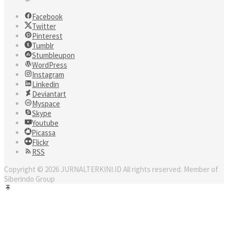
Facebook
Twitter
Pinterest
Tumblr
Stumbleupon
WordPress
Instagram
Linkedin
Deviantart
Myspace
Skype
Youtube
Picassa
Flickr
RSS
Copyright © 2026 JURNALTERKINI.ID All rights reserved. Member of
Siberindo Group