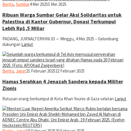
jurnal
Berita
,
Sumbar
4 Mei 2025
5 Mei 2025
Ribuan Warga Sumbar Gelar Aksi Solidaritas untuk
Palestina di Kantor Gubernur, Donasi Terkumpul
Lebih Rp1,5 Miliar
PADANG, JURNALTERKINI.ID — Minggu, 4 Mei 2025 – Gelombang
dukungan
Lanjut
jurnal
Berita
,
Jagat
21 Februari 2025
22 Februari 2025
Hamas Serahkan 4 Jenazah Sandera kepada Militer
Zionis
Ratusan orang berkumpul di Kota Khan Younis di Gaza selatan
Lanjut
jurnal
Berita
,
Jagat
19 Februari 2025
20 Februari 2025