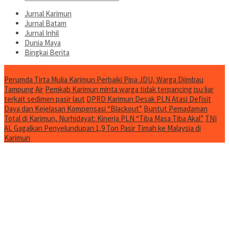
Jurnal Karimun
Jurnal Batam
Jurnal Inhil
Dunia Maya
Bingkai Berita
Jurnal Spesial
Perumda Tirta Mulia Karimun Perbaiki Pipa JDU, Warga Diimbau
Tampung Air
Pemkab Karimun minta warga tidak terpancing isu liar
terkait sedimen pasir laut
DPRD Karimun Desak PLN Atasi Defisit
Daya dan Kejelasan Kompensasi “Blackout”
Buntut Pemadaman
Total di Karimun, Nurhidayat: Kinerja PLN “Tiba Masa Tiba Akal”
TNI
AL Gagalkan Penyelundupan 1,9 Ton Pasir Timah ke Malaysia di
Karimun