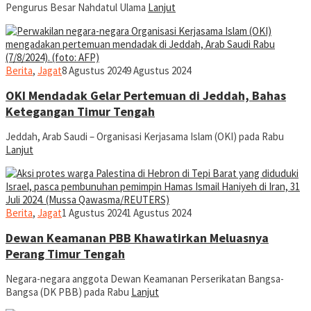
Pengurus Besar Nahdatul Ulama
Lanjut
jurnal
Berita
,
Jagat
8 Agustus 2024
9 Agustus 2024
OKI Mendadak Gelar Pertemuan di Jeddah, Bahas
Ketegangan Timur Tengah
Jeddah, Arab Saudi – Organisasi Kerjasama Islam (OKI) pada Rabu
Lanjut
jurnal
Berita
,
Jagat
1 Agustus 2024
1 Agustus 2024
Dewan Keamanan PBB Khawatirkan Meluasnya
Perang Timur Tengah
Negara-negara anggota Dewan Keamanan Perserikatan Bangsa-
Bangsa (DK PBB) pada Rabu
Lanjut