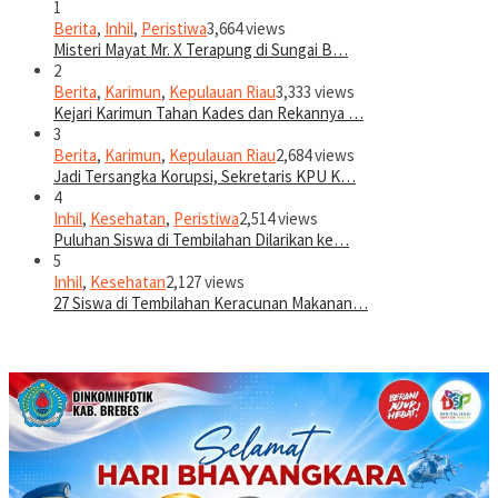
1
Berita
,
Inhil
,
Peristiwa
3,664 views
Misteri Mayat Mr. X Terapung di Sungai B…
2
Berita
,
Karimun
,
Kepulauan Riau
3,333 views
Kejari Karimun Tahan Kades dan Rekannya …
3
Berita
,
Karimun
,
Kepulauan Riau
2,684 views
Jadi Tersangka Korupsi, Sekretaris KPU K…
4
Inhil
,
Kesehatan
,
Peristiwa
2,514 views
Puluhan Siswa di Tembilahan Dilarikan ke…
5
Inhil
,
Kesehatan
2,127 views
27 Siswa di Tembilahan Keracunan Makanan…