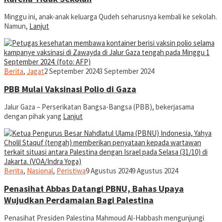
Minggu ini, anak-anak keluarga Qudeh seharusnya kembali ke sekolah.
Namun,
Lanjut
jurnal
Berita
,
Jagat
2 September 2024
3 September 2024
PBB Mulai Vaksinasi Polio di Gaza
Jalur Gaza – Perserikatan Bangsa-Bangsa (PBB), bekerjasama
dengan pihak yang
Lanjut
jurnal
Berita
,
Nasional
,
Peristiwa
9 Agustus 2024
9 Agustus 2024
Penasihat Abbas Datangi PBNU, Bahas Upaya
Wujudkan Perdamaian Bagi Palestina
Penasihat Presiden Palestina Mahmoud Al-Habbash mengunjungi