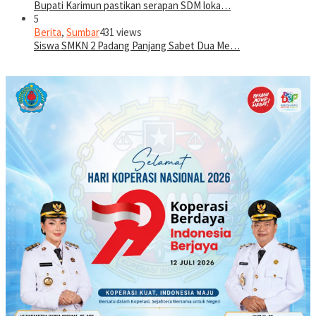
Bupati Karimun pastikan serapan SDM loka…
5
Berita
,
Sumbar
431 views
Siswa SMKN 2 Padang Panjang Sabet Dua Me…