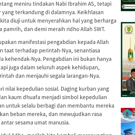
tang meniru tindakan Nabi Ibrahim AS, tetapi
hur yang terkandung di dalamnya. Keikhlasan
kita diuji untuk menyerahkan hal yang berharga
 pamrih, dan demi meraih ridho Allah SWT.
rupakan manifestasi pengabdian kepada Allah
an taat terhadap perintah-Nya, senantiasa
da kehendak-Nya. Pengabdian ini bukan hanya
tapi juga dalam seluruh aspek kehidupan,
intah dan menjauhi segala larangan-Nya.
i nilai kepedulian sosial. Daging kurban yang
 dan kaum dhuafa menjadi simbol kepedulian
kan untuk selalu berbagi dan membantu mereka
kan beban mereka, dan mewujudkan rasa
 antar sesama umat manusia.