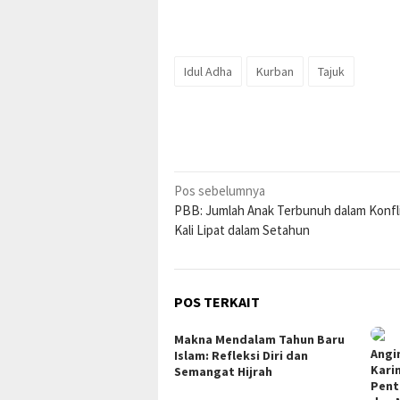
Idul Adha
Kurban
Tajuk
Navigasi
Pos sebelumnya
PBB: Jumlah Anak Terbunuh dalam Konfli
pos
Kali Lipat dalam Setahun
POS TERKAIT
Makna Mendalam Tahun Baru
Angi
Islam: Refleksi Diri dan
Kari
Semangat Hijrah
Pent