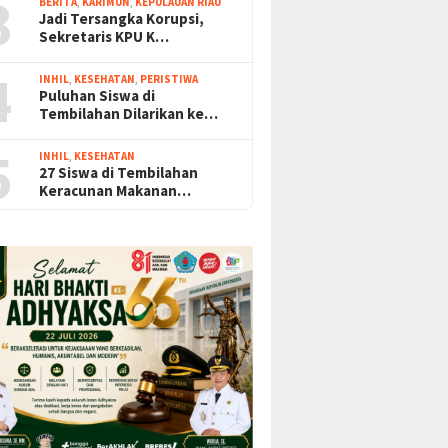
3
BERITA
,
KARIMUN
,
KEPULAUAN RIAU
Jadi Tersangka Korupsi,
Sekretaris KPU K…
4
INHIL
,
KESEHATAN
,
PERISTIWA
Puluhan Siswa di
Tembilahan Dilarikan ke…
5
INHIL
,
KESEHATAN
27 Siswa di Tembilahan
Keracunan Makanan…