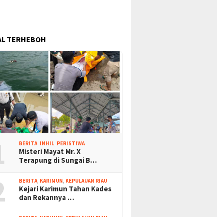
AL TERHEBOH
1
BERITA
,
INHIL
,
PERISTIWA
Misteri Mayat Mr. X
Terapung di Sungai B…
2
BERITA
,
KARIMUN
,
KEPULAUAN RIAU
Kejari Karimun Tahan Kades
dan Rekannya …