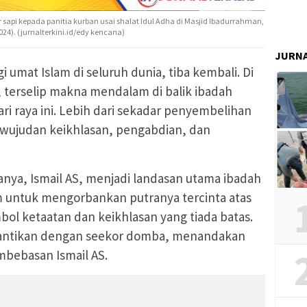
sapi kepada panitia kurban usai shalat Idul Adha di Masjid Ibadurrahman,
24). (jurnalterkini.id/edy kencana)
JURN
 umat Islam di seluruh dunia, tiba kembali. Di
, terselip makna mendalam di balik ibadah
ari raya ini. Lebih dari sekadar penyembelihan
ujudan keikhlasan, pengabdian, dan
anya, Ismail AS, menjadi landasan utama ibadah
m untuk mengorbankan putranya tercinta atas
bol ketaatan dan keikhlasan yang tiada batas.
gantikan dengan seekor domba, menandakan
mbebasan Ismail AS.