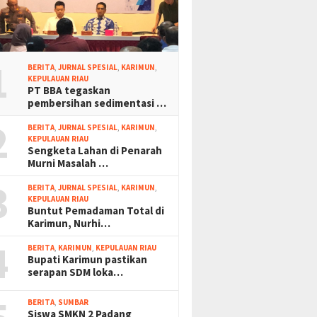
1
BERITA
,
JURNAL SPESIAL
,
KARIMUN
,
KEPULAUAN RIAU
PT BBA tegaskan
pembersihan sedimentasi …
2
BERITA
,
JURNAL SPESIAL
,
KARIMUN
,
KEPULAUAN RIAU
Sengketa Lahan di Penarah
Murni Masalah …
3
BERITA
,
JURNAL SPESIAL
,
KARIMUN
,
KEPULAUAN RIAU
Buntut Pemadaman Total di
Karimun, Nurhi…
4
BERITA
,
KARIMUN
,
KEPULAUAN RIAU
Bupati Karimun pastikan
serapan SDM loka…
BERITA
,
SUMBAR
Siswa SMKN 2 Padang