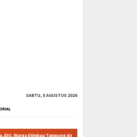
tutup
SABTU, 8 AGUSTUS 2026
ORIAL
bau Tampung Air
Pemkab Karimun minta warga tidak terpanc