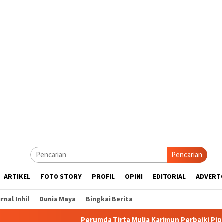
Pencarian
ARTIKEL
FOTO STORY
PROFIL
OPINI
EDITORIAL
ADVERT
rnal Inhil
Dunia Maya
Bingkai Berita
Perumda Tirta Mulia Karimun Perbaiki Pipa JDU, Warga Diim