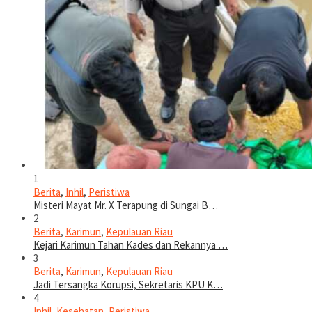
1
Berita
,
Inhil
,
Peristiwa
Misteri Mayat Mr. X Terapung di Sungai B…
2
Berita
,
Karimun
,
Kepulauan Riau
Kejari Karimun Tahan Kades dan Rekannya …
3
Berita
,
Karimun
,
Kepulauan Riau
Jadi Tersangka Korupsi, Sekretaris KPU K…
4
Inhil
,
Kesehatan
,
Peristiwa