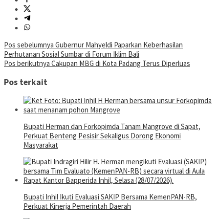
Navigasi
Pos sebelumnya
Gubernur Mahyeldi Paparkan Keberhasilan
Perhutanan Sosial Sumbar di Forum Iklim Bali
pos
Pos berikutnya
Cakupan MBG di Kota Padang Terus Diperluas
Pos terkait
Bupati Herman dan Forkopimda Tanam Mangrove di Sapat,
Perkuat Benteng Pesisir Sekaligus Dorong Ekonomi
Masyarakat
Bupati Inhil Ikuti Evaluasi SAKIP Bersama KemenPAN-RB,
Perkuat Kinerja Pemerintah Daerah