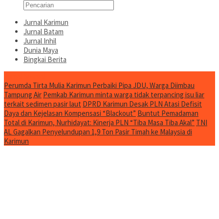
Jurnal Karimun
Jurnal Batam
Jurnal Inhil
Dunia Maya
Bingkai Berita
Jurnal Spesial
Perumda Tirta Mulia Karimun Perbaiki Pipa JDU, Warga Diimbau
Tampung Air
Pemkab Karimun minta warga tidak terpancing isu liar
terkait sedimen pasir laut
DPRD Karimun Desak PLN Atasi Defisit
Daya dan Kejelasan Kompensasi “Blackout”
Buntut Pemadaman
Total di Karimun, Nurhidayat: Kinerja PLN “Tiba Masa Tiba Akal”
TNI
AL Gagalkan Penyelundupan 1,9 Ton Pasir Timah ke Malaysia di
Karimun