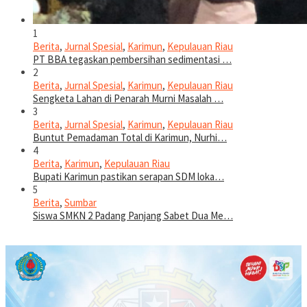
1
Berita
,
Jurnal Spesial
,
Karimun
,
Kepulauan Riau
PT BBA tegaskan pembersihan sedimentasi …
2
Berita
,
Jurnal Spesial
,
Karimun
,
Kepulauan Riau
Sengketa Lahan di Penarah Murni Masalah …
3
Berita
,
Jurnal Spesial
,
Karimun
,
Kepulauan Riau
Buntut Pemadaman Total di Karimun, Nurhi…
4
Berita
,
Karimun
,
Kepulauan Riau
Bupati Karimun pastikan serapan SDM loka…
5
Berita
,
Sumbar
Siswa SMKN 2 Padang Panjang Sabet Dua Me…