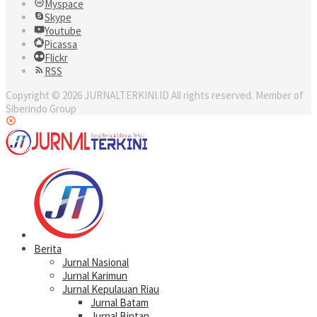
Myspace
Skype
Youtube
Picassa
Flickr
RSS
Copyright © 2026 JURNALTERKINI.ID All rights reserved. Member of
Siberindo Group
Berita
Jurnal Nasional
Jurnal Karimun
Jurnal Kepulauan Riau
Jurnal Batam
Jurnal Bintan