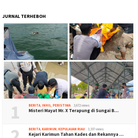
JURNAL TERHEBOH
1
BERITA
,
INHIL
,
PERISTIWA
3,672 views
Misteri Mayat Mr. X Terapung di Sungai B…
2
BERITA
,
KARIMUN
,
KEPULAUAN RIAU
3,337 views
Kejari Karimun Tahan Kades dan Rekannya …