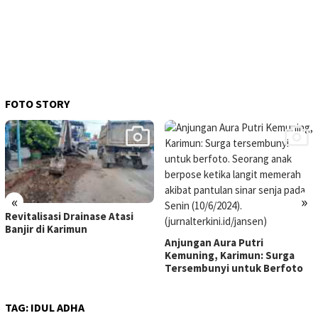
FOTO STORY
«
»
Revitalisasi Drainase Atasi
Banjir di Karimun
Anjungan Aura Putri
Kemuning, Karimun: Surga
Tersembunyi untuk Berfoto
TAG:
IDUL ADHA