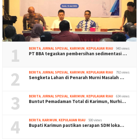
1
BERITA
,
JURNAL SPESIAL
,
KARIMUN
,
KEPULAUAN RIAU
940 views
PT BBA tegaskan pembersihan sedimentasi …
2
BERITA
,
JURNAL SPESIAL
,
KARIMUN
,
KEPULAUAN RIAU
792 views
Sengketa Lahan di Penarah Murni Masalah …
3
BERITA
,
JURNAL SPESIAL
,
KARIMUN
,
KEPULAUAN RIAU
634 views
Buntut Pemadaman Total di Karimun, Nurhi…
4
BERITA
,
KARIMUN
,
KEPULAUAN RIAU
500 views
Bupati Karimun pastikan serapan SDM loka…