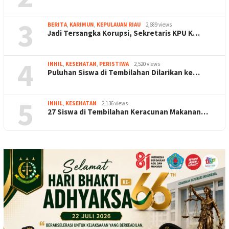
3
BERITA
,
KARIMUN
,
KEPULAUAN RIAU
2,689 views
Jadi Tersangka Korupsi, Sekretaris KPU K…
4
INHIL
,
KESEHATAN
,
PERISTIWA
2,520 views
Puluhan Siswa di Tembilahan Dilarikan ke…
5
INHIL
,
KESEHATAN
2,136 views
27 Siswa di Tembilahan Keracunan Makanan…