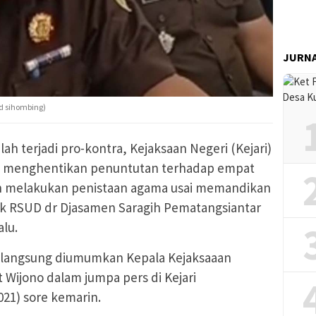
JURN
ld sihombing)
lah terjadi pro-kontra, Kejaksaan Negeri (Kejari)
a menghentikan penuntutan terhadap empat
h melakukan penistaan agama usai memandikan
sik RSUD dr Djasamen Saragih Pematangsiantar
lu.
 langsung diumumkan Kepala Kejaksaaan
t Wijono dalam jumpa pers di Kejari
21) sore kemarin.