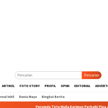
Pencarian
ARTIKEL
FOTO STORY
PROFIL
OPINI
EDITORIAL
ADVERT
rnal Inhil
Dunia Maya
Bingkai Berita
Perumda Tirta Mulia Karimun Perbaiki Pipa JDU, Warga Dii