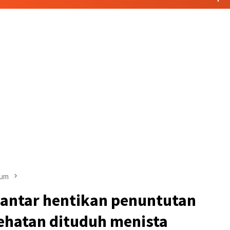
um
iantar hentikan penuntutan
ehatan dituduh menista