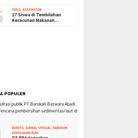
5
INHIL
,
KESEHATAN
27 Siswa di Tembilahan
Keracunan Makanan…
L POPULER
1
BERITA
,
JURNAL SPESIAL
,
KARIMUN
,
KEPULAUAN RIAU
PT BBA tegaskan