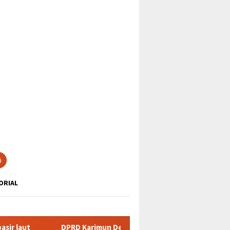
tutup
n
ORIAL
PRD Karimun Desak PLN Atasi Defisit Daya dan Kejelasan Kompen