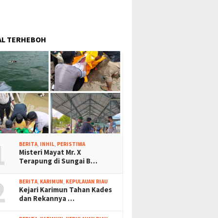
AL TERHEBOH
1
BERITA
,
INHIL
,
PERISTIWA
Misteri Mayat Mr. X
Terapung di Sungai B…
2
BERITA
,
KARIMUN
,
KEPULAUAN RIAU
Kejari Karimun Tahan Kades
dan Rekannya …