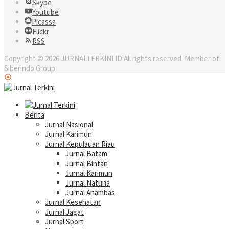
Skype
Youtube
Picassa
Flickr
RSS
Copyright © 2026 JURNALTERKINI.ID All rights reserved. Member of
Siberindo Group
Berita
Jurnal Nasional
Jurnal Karimun
Jurnal Kepulauan Riau
Jurnal Batam
Jurnal Bintan
Jurnal Karimun
Jurnal Natuna
Jurnal Anambas
Jurnal Kesehatan
Jurnal Jagat
Jurnal Sport