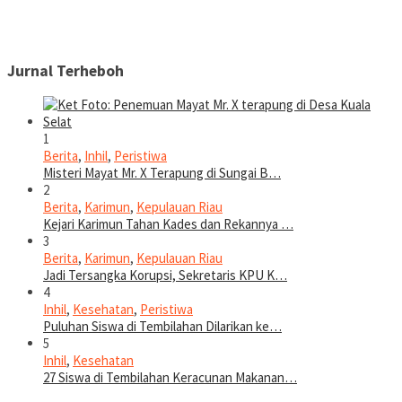
Jurnal Terheboh
1
Berita
,
Inhil
,
Peristiwa
Misteri Mayat Mr. X Terapung di Sungai B…
2
Berita
,
Karimun
,
Kepulauan Riau
Kejari Karimun Tahan Kades dan Rekannya …
3
Berita
,
Karimun
,
Kepulauan Riau
Jadi Tersangka Korupsi, Sekretaris KPU K…
4
Inhil
,
Kesehatan
,
Peristiwa
Puluhan Siswa di Tembilahan Dilarikan ke…
5
Inhil
,
Kesehatan
27 Siswa di Tembilahan Keracunan Makanan…