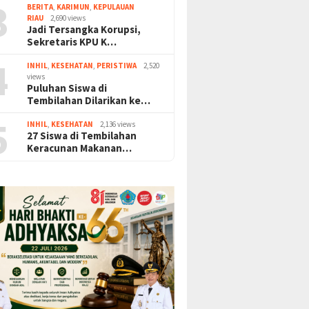
3
BERITA
,
KARIMUN
,
KEPULAUAN
RIAU
2,690 views
Jadi Tersangka Korupsi,
Sekretaris KPU K…
4
INHIL
,
KESEHATAN
,
PERISTIWA
2,520
views
Puluhan Siswa di
Tembilahan Dilarikan ke…
5
INHIL
,
KESEHATAN
2,136 views
27 Siswa di Tembilahan
Keracunan Makanan…