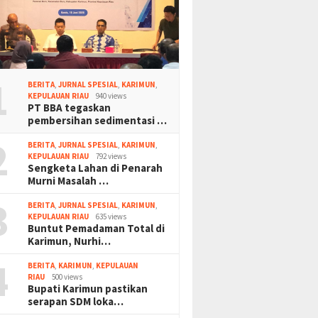
1
BERITA
,
JURNAL SPESIAL
,
KARIMUN
,
KEPULAUAN RIAU
940 views
PT BBA tegaskan
pembersihan sedimentasi …
2
BERITA
,
JURNAL SPESIAL
,
KARIMUN
,
KEPULAUAN RIAU
792 views
Sengketa Lahan di Penarah
Murni Masalah …
3
BERITA
,
JURNAL SPESIAL
,
KARIMUN
,
KEPULAUAN RIAU
635 views
Buntut Pemadaman Total di
Karimun, Nurhi…
4
BERITA
,
KARIMUN
,
KEPULAUAN
RIAU
500 views
Bupati Karimun pastikan
serapan SDM loka…