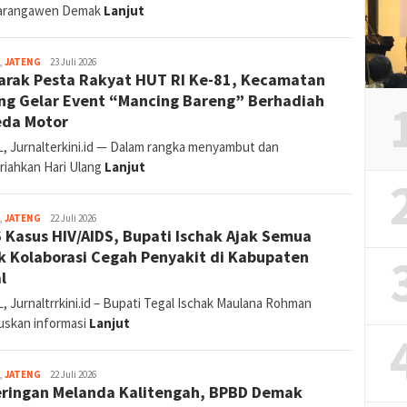
arangawen Demak
Lanjut
Reporter:
,
JATENG
23 Juli 2026
rak Pesta Rakyat HUT RI Ke-81, Kecamatan
Supriyadi
(Tegal
ng Gelar Event “Mancing Bareng” Berhadiah
&
da Motor
Brebes)
, Jurnalterkini.id — Dalam rangka menyambut dan
iahkan Hari Ulang
Lanjut
Reporter:
,
JATENG
22 Juli 2026
 Kasus HIV/AIDS, Bupati Ischak Ajak Semua
Supriyadi
(Tegal
k Kolaborasi Cegah Penyakit di Kabupaten
&
l
Brebes)
, Jurnaltrrkini.id – Bupati Tegal Ischak Maulana Rohman
uskan informasi
Lanjut
Ponco
,
JATENG
22 Juli 2026
ringan Melanda Kalitengah, BPBD Demak
Harsabdo