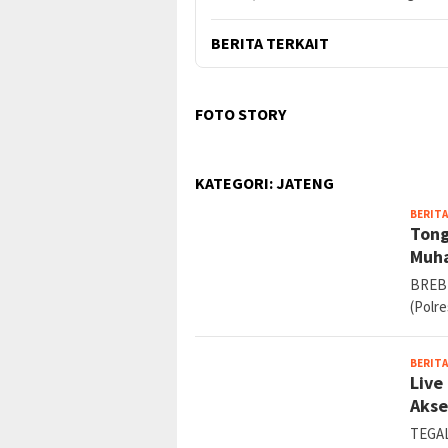
BERITA TERKAIT
FOTO STORY
KATEGORI:
JATENG
BERITA
Tong
Muha
BREBE
(Polr
BERITA
Live
Akse
TEGAL