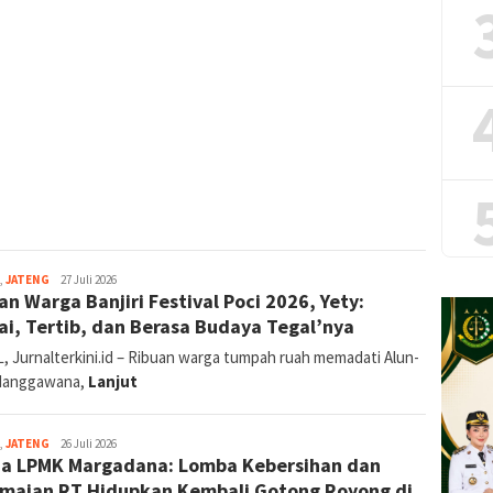
Reporter:
,
JATENG
27 Juli 2026
an Warga Banjiri Festival Poci 2026, Yety:
Supriyadi
(Tegal
i, Tertib, dan Berasa Budaya Tegal’nya
&
Brebes)
, Jurnalterkini.id – Ribuan warga tumpah ruah memadati Alun-
Hanggawana,
Lanjut
Reporter:
,
JATENG
26 Juli 2026
a LPMK Margadana: Lomba Kebersihan dan
Supriyadi
(Tegal
maian RT Hidupkan Kembali Gotong Royong di