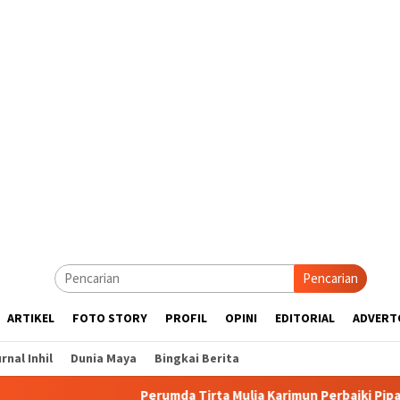
Pencarian
ARTIKEL
FOTO STORY
PROFIL
OPINI
EDITORIAL
ADVERT
rnal Inhil
Dunia Maya
Bingkai Berita
Perumda Tirta Mulia Karimun Perbaiki Pipa JDU, Warga Diim