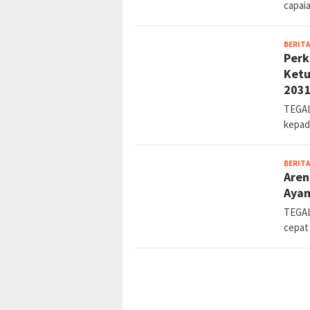
capaia
BERITA
Perk
Ketu
203
TEGAL
kepad
BERITA
Aren
Aya
TEGAL,
cepat