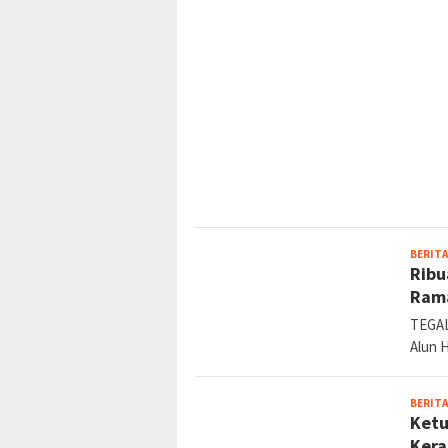
BERITA
Ribu
Rama
TEGAL
Alun 
BERITA
Ketu
Kera