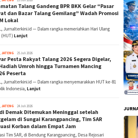
,
JATENG
25 Juli 2026
matan Talang Gandeng BPR BKK Gelar “Pasar
Supriyadi
(Tegal
at dan Bazar Talang Gemilang” Wadah Promosi
&
M Lokal
Brebes)
, Jurnalterkini.id — Dalam rangka memeriahkan Hari Ulang
 (HUT)
Lanjut
Reporter:
,
JATENG
25 Juli 2026
ar Pesta Rakyat Talang 2026 Segera Digelar,
Supriyadi
(Tegal
Hadiah Umroh hingga Turnamen Mancing
&
26 Peserta
Brebes)
, Jurnalterkini.id — Dalam rangka menyemarakkan HUT ke-81
lik Indonesia,
Lanjut
Ponco
,
JATENG
24 Juli 2026
JURNA
 di Demak Ditemukan Meninggal setelah
Harsabdo
gelam di Sungai Karangpancing, Tim SAR
uasi Korban dalam Empat Jam
asi Tim SAR, di Bendung Karangpancing, Desa Rejosari