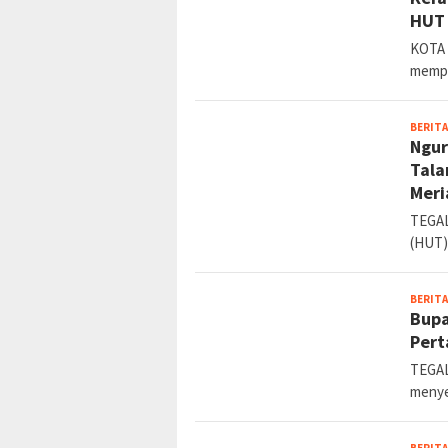
HUT 
KOTA 
mempe
BERITA
Ngur
Tala
Meri
TEGAL
(HUT
BERITA
Bupa
Pert
TEGAL
menye