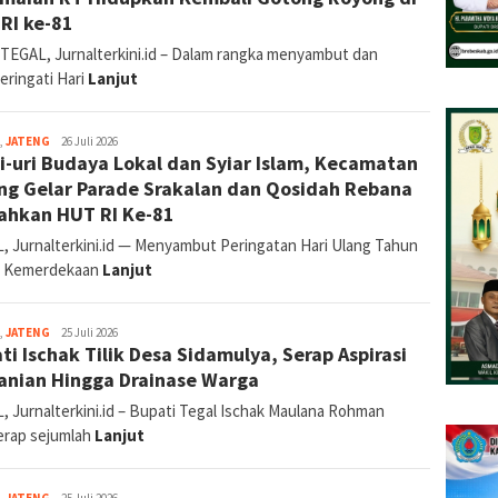
&
RI ke-81
Brebes)
TEGAL, Jurnalterkini.id – Dalam rangka menyambut dan
ringati Hari
Lanjut
Reporter:
,
JATENG
26 Juli 2026
i-uri Budaya Lokal dan Syiar Islam, Kecamatan
Supriyadi
(Tegal
ng Gelar Parade Srakalan dan Qosidah Rebana
&
ahkan HUT RI Ke-81
Brebes)
, Jurnalterkini.id — Menyambut Peringatan Hari Ulang Tahun
) Kemerdekaan
Lanjut
Reporter:
,
JATENG
25 Juli 2026
ti Ischak Tilik Desa Sidamulya, Serap Aspirasi
Supriyadi
(Tegal
anian Hingga Drainase Warga
&
Brebes)
, Jurnalterkini.id – Bupati Tegal Ischak Maulana Rohman
rap sejumlah
Lanjut
Reporter: