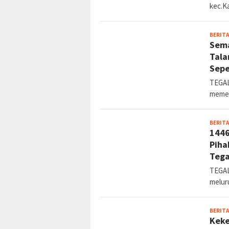
kec.K
BERITA
Sema
Tala
Sepe
TEGAL
memer
BERITA
1446
Piha
Tega
TEGAL
melur
BERITA
Keke