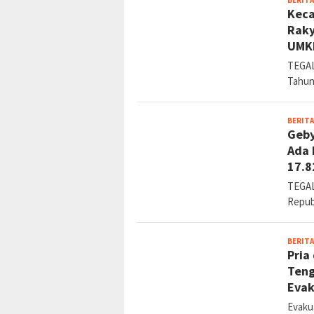
BERITA
Keca
Raky
UMK
TEGAL
Tahun
BERITA
Geby
Ada 
17.8
TEGAL
Repub
BERITA
Pria
Teng
Evak
Evaku