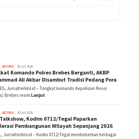
Reporter:
,
JATENG
30 Juli 2026
kat Komando Polres Brebes Berganti, AKBP
Supriyadi
(Tegal
mmad Ali Akbar Disambut Tradisi Pedang Pora
&
Brebes)
S, Jurnalterkini.id – Tongkat komando Kepolisian Resor
es) Brebes resmi
Lanjut
Reporter:
,
JATENG
30 Juli 2026
 Talkshow, Kodim 0712/Tegal Paparkan
Supriyadi
(Tegal
lerasi Pembangunan Wilayah Sepanjang 2026
&
Brebes)
, Jurnalterkini.id – Kodim 0712/Tegal membeberkan berbagai