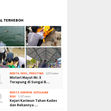
AL TERHEBOH
1
BERITA
,
INHIL
,
PERISTIWA
3,673 views
Misteri Mayat Mr. X
Terapung di Sungai B…
2
BERITA
,
KARIMUN
,
KEPULAUAN
RIAU
3,337 views
Kejari Karimun Tahan Kades
dan Rekannya …