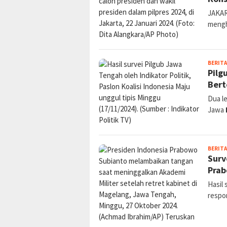
JAKAR
meng
BERITA
Pilg
Bert
Dua le
Jawa
BERITA
Surv
Prab
Hasil 
respo