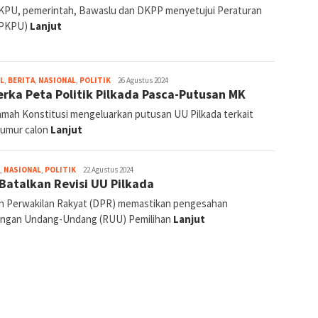
KPU, pemerintah, Bawaslu dan DKPP menyetujui Peraturan
(PKPU)
Lanjut
jurnal
L
,
BERITA
,
NASIONAL
,
POLITIK
26 Agustus 2024
rka Peta Politik Pilkada Pasca-Putusan MK
mah Konstitusi mengeluarkan putusan UU Pilkada terkait
 umur calon
Lanjut
jurnal
,
NASIONAL
,
POLITIK
22 Agustus 2024
Batalkan Revisi UU Pilkada
 Perwakilan Rakyat (DPR) memastikan pengesahan
ngan Undang-Undang (RUU) Pemilihan
Lanjut