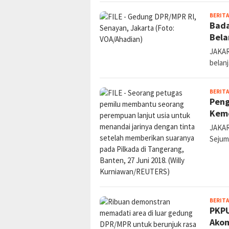
BERITA
Bada
Bela
JAKAR
belan
BERITA
Peng
Keme
JAKAR
Sejum
BERITA
PKPU
Akom