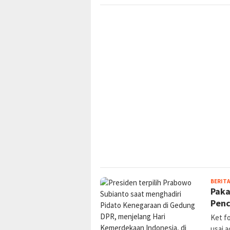
BERITA
Paka
Penc
Ket f
usai a