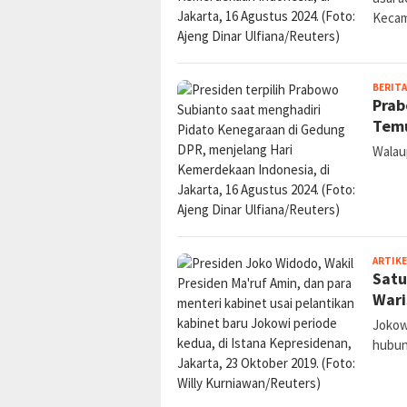
Kecam
BERITA
Prab
Temu
Walau
ARTIKE
Satu
Wari
Jokowi
hubu