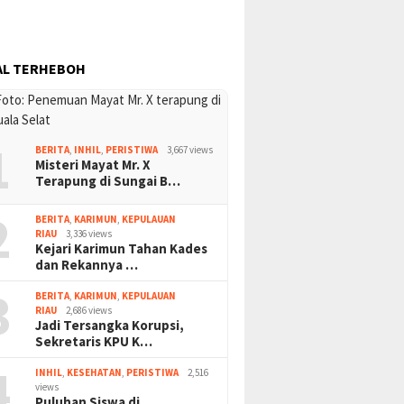
AL TERHEBOH
1
BERITA
,
INHIL
,
PERISTIWA
3,667 views
Misteri Mayat Mr. X
Terapung di Sungai B…
2
BERITA
,
KARIMUN
,
KEPULAUAN
RIAU
3,336 views
Kejari Karimun Tahan Kades
dan Rekannya …
3
BERITA
,
KARIMUN
,
KEPULAUAN
RIAU
2,686 views
Jadi Tersangka Korupsi,
Sekretaris KPU K…
4
INHIL
,
KESEHATAN
,
PERISTIWA
2,516
views
Puluhan Siswa di