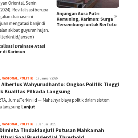
ngan Aura Putri
Silat Persembahan: Menjaga
Barong
»
ning, Karimun: Surga
Tradisi dan Nilai Budaya
Tradis
embunyi untuk Berfoto
Popul
jurnal
,
NASIONAL
,
POLITIK
17 Januari 2026
. Albertus Wahyurudhanto: Ongkos Politik Tinggi
k Kualitas Pilkada Langsung
A, JurnalTerkini.id — Mahalnya biaya politik dalam sistem
da langsung
Lanjut
jurnal
,
NASIONAL
,
POLITIK
8 Januari 2025
Diminta Tindaklanjuti Putusan Mahkamah
titusi Soal Presidential Threshold