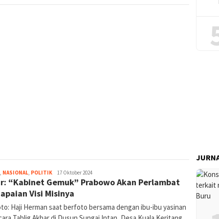
JURNA
jurnal
,
NASIONAL
,
POLITIK
17 Oktober 2024
r: “Kabinet Gemuk” Prabowo Akan Perlambat
apaian Visi Misinya
oto: Haji Herman saat berfoto bersama dengan ibu-ibu yasinan
cara Tablig Akbar di Dusun Sungai Intan, Desa Kuala Keritang,