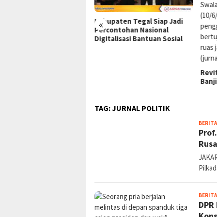
upaten Tegal Siap Jadi
Anju
«
contohan Nasional
Kemu
italisasi Bantuan Sosial
Ters
Revitalisasi Drainase Atasi
Banjir di Karimun
TAG:
JURNAL POLITIK
BERITA
Prof
Rusa
JAKART
Pilka
BERITA
DPR 
Kons