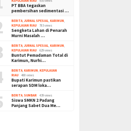
1
KEPULAUAN RIAU
935 views
PT BBA tegaskan
pembersihan sedimentasi …
2
BERITA
,
JURNAL SPESIAL
,
KARIMUN
,
KEPULAUAN RIAU
783 views
Sengketa Lahan di Penarah
Murni Masalah …
3
BERITA
,
JURNAL SPESIAL
,
KARIMUN
,
KEPULAUAN RIAU
629 views
Buntut Pemadaman Total di
Karimun, Nurhi…
4
BERITA
,
KARIMUN
,
KEPULAUAN
RIAU
488 views
Bupati Karimun pastikan
serapan SDM loka…
5
BERITA
,
SUMBAR
439 views
Siswa SMKN 2 Padang
Panjang Sabet Dua Me…