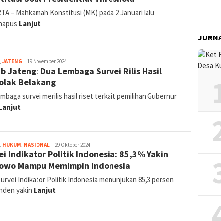
TA – Mahkamah Konstitusi (MK) pada 2 Januari lalu
hapus
Lanjut
JURN
jurnal
,
JATENG
19 November 2024
ub Jateng: Dua Lembaga Survei Rilis Hasil
olak Belakang
mbaga survei merilis hasil riset terkait pemilihan Gubernur
Lanjut
jurnal
,
HUKUM
,
NASIONAL
29 Oktober 2024
ei Indikator Politik Indonesia: 85,3% Yakin
owo Mampu Memimpin Indonesia
survei Indikator Politik Indonesia menunjukan 85,3 persen
nden yakin
Lanjut