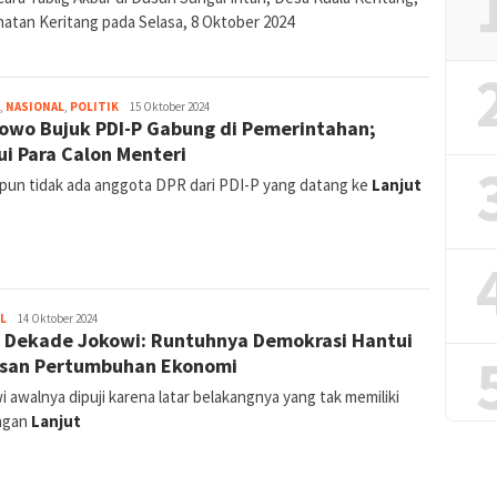
atan Keritang pada Selasa, 8 Oktober 2024
jurnal
,
NASIONAL
,
POLITIK
15 Oktober 2024
owo Bujuk PDI-P Gabung di Pemerintahan;
i Para Calon Menteri
pun tidak ada anggota DPR dari PDI-P yang datang ke
Lanjut
jurnal
L
14 Oktober 2024
 Dekade Jokowi: Runtuhnya Demokrasi Hantui
san Pertumbuhan Ekonomi
 awalnya dipuji karena latar belakangnya yang tak memiliki
ngan
Lanjut