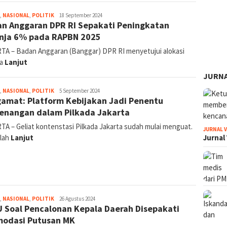
jurnal
,
NASIONAL
,
POLITIK
18 September 2024
n Anggaran DPR RI Sepakati Peningkatan
nja 6% pada RAPBN 2025
TA – Badan Anggaran (Banggar) DPR RI menyetujui alokasi
ja
Lanjut
JURNA
jurnal
,
NASIONAL
,
POLITIK
5 September 2024
amat: Platform Kebijakan Jadi Penentu
nangan dalam Pilkada Jakarta
TA – Geliat kontenstasi Pilkada Jakarta sudah mulai menguat.
JURNAL 
lah
Lanjut
Jurnal
jurnal
,
NASIONAL
,
POLITIK
26 Agustus 2024
 Soal Pencalonan Kepala Daerah Disepakati
odasi Putusan MK