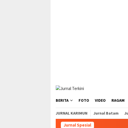
Loncat
tutup
ke
konten
BERITA
FOTO
VIDEO
RAGAM
JURNAL KARIMUN
Jurnal Batam
Ju
Jurnal Spesial