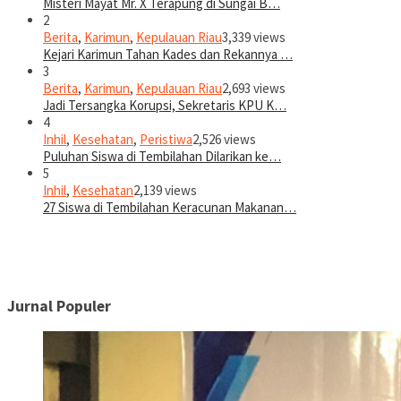
Misteri Mayat Mr. X Terapung di Sungai B…
2
Berita
,
Karimun
,
Kepulauan Riau
3,339 views
Kejari Karimun Tahan Kades dan Rekannya …
3
Berita
,
Karimun
,
Kepulauan Riau
2,693 views
Jadi Tersangka Korupsi, Sekretaris KPU K…
4
Inhil
,
Kesehatan
,
Peristiwa
2,526 views
Puluhan Siswa di Tembilahan Dilarikan ke…
5
Inhil
,
Kesehatan
2,139 views
27 Siswa di Tembilahan Keracunan Makanan…
Jurnal Populer