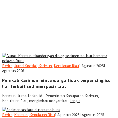
jurnal
Berita
,
Jurnal Spesial
,
Karimun
,
Kepulauan Riau
1 Agustus 2026
1
Agustus 2026
Pemkab Karimun minta warga tidak terpancing isu
liar terkait sedimen pasir laut
Karimun, JurnalTerkini.id – Pemerintah Kabupaten Karimun,
Kepulauan Riau, mengimbau masyarakat,
Lanjut
jurnal
Berita
,
Karimun
,
Kepulauan Riau
1 Agustus 2026
1 Agustus 2026