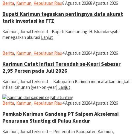
jurnal
Berita
,
Karimun
,
Kepulauan Riau
8 Agustus 2026
8 Agustus 2026
Bupati Karimun tegaskan pentingnya data akurat
tarik investasi ke FTZ
Karimun, JurnalTerkini.id – Bupati Karimun Ing. H. Iskandarsyah
menegaskan akurasi
Lanjut
jurnal
Berita
,
Karimun
,
Kepulauan Riau
4 Agustus 2026
4 Agustus 2026
Karimun Catat Inflasi Terendah se-Kepri Sebesar
2,95 Persen pada Juli 2026
Karimun, JurnalTerkini.id — Kabupaten Karimun mencatatkan tingkat
inflasi tahunan (year-on-year)
Lanjut
jurnal
Berita
,
Karimun
,
Kepulauan Riau
4 Agustus 2026
4 Agustus 2026
Pemkab Karimun Gandeng PT Saipem Akselerasi
Penurunan Stunting di Pulau Kundur
Karimun, JurnalTerkini.id — Pemerintah Kabupaten Karimun,