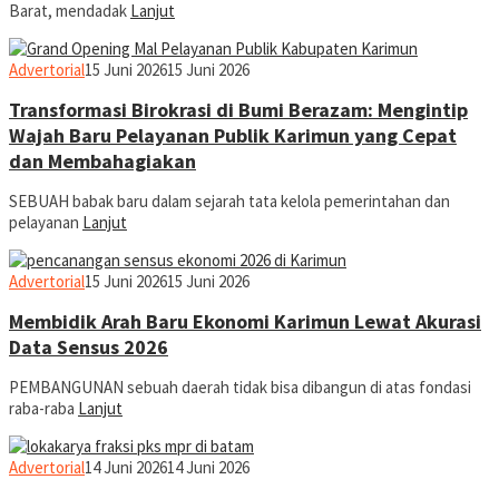
Barat, mendadak
Lanjut
jurnal
Advertorial
15 Juni 2026
15 Juni 2026
Transformasi Birokrasi di Bumi Berazam: Mengintip
Wajah Baru Pelayanan Publik Karimun yang Cepat
dan Membahagiakan
SEBUAH babak baru dalam sejarah tata kelola pemerintahan dan
pelayanan
Lanjut
jurnal
Advertorial
15 Juni 2026
15 Juni 2026
Membidik Arah Baru Ekonomi Karimun Lewat Akurasi
Data Sensus 2026
PEMBANGUNAN sebuah daerah tidak bisa dibangun di atas fondasi
raba-raba
Lanjut
jurnal
Advertorial
14 Juni 2026
14 Juni 2026