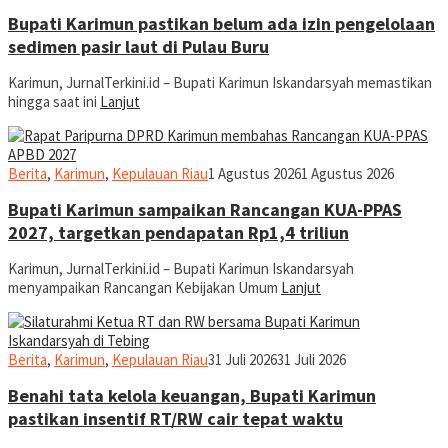
Bupati Karimun pastikan belum ada izin pengelolaan
sedimen pasir laut di Pulau Buru
Karimun, JurnalTerkini.id – Bupati Karimun Iskandarsyah memastikan
hingga saat ini
Lanjut
jurnal
Berita
,
Karimun
,
Kepulauan Riau
1 Agustus 2026
1 Agustus 2026
Bupati Karimun sampaikan Rancangan KUA-PPAS
2027, targetkan pendapatan Rp1,4 triliun
Karimun, JurnalTerkini.id – Bupati Karimun Iskandarsyah
menyampaikan Rancangan Kebijakan Umum
Lanjut
jurnal
Berita
,
Karimun
,
Kepulauan Riau
31 Juli 2026
31 Juli 2026
Benahi tata kelola keuangan, Bupati Karimun
pastikan insentif RT/RW cair tepat waktu