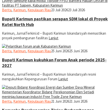
Rusdianto
Berita
,
Karimun
,
Kepulauan Riau
23 Juli 2026
23 Juli 2026
Bupati Karimun pastikan serapan SDM lokal di Proyek
Kutei North Hub
Karimun, JurnalTerkini.id – Bupati Karimun Iskandarsyah memastikan
proyek pembangunan fasilitas
Lanjut
jurnal
Berita
,
Karimun
,
Kepulauan Riau
25 Juni 2026
25 Juni 2026
Bupati Karimun kukuhkan Forum Anak periode 2025-
2027
Karimun, JurnalTerkini.id – Bupati Karimun Iskandarsyah resmi
mengukuhkan Kepengurusan Forum
Lanjut
jurnal
Berita
,
Karimun
,
Kepulauan Riau
21 Juni 2026
21 Juni 2026