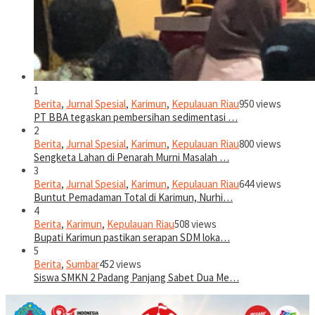
1
Berita
,
Jurnal Spesial
,
Karimun
,
Kepulauan Riau
950 views
PT BBA tegaskan pembersihan sedimentasi …
2
Berita
,
Jurnal Spesial
,
Karimun
,
Kepulauan Riau
800 views
Sengketa Lahan di Penarah Murni Masalah …
3
Berita
,
Jurnal Spesial
,
Karimun
,
Kepulauan Riau
644 views
Buntut Pemadaman Total di Karimun, Nurhi…
4
Berita
,
Karimun
,
Kepulauan Riau
508 views
Bupati Karimun pastikan serapan SDM loka…
5
Berita
,
Sumbar
452 views
Siswa SMKN 2 Padang Panjang Sabet Dua Me…