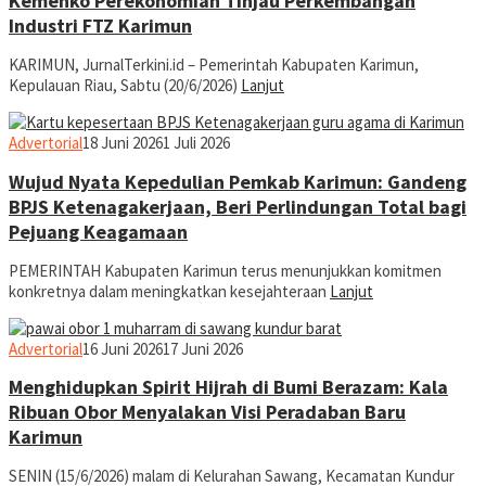
Kemenko Perekonomian Tinjau Perkembangan
Industri FTZ Karimun
KARIMUN, JurnalTerkini.id – Pemerintah Kabupaten Karimun,
Kepulauan Riau, Sabtu (20/6/2026)
Lanjut
jurnal
Advertorial
18 Juni 2026
1 Juli 2026
Wujud Nyata Kepedulian Pemkab Karimun: Gandeng
BPJS Ketenagakerjaan, Beri Perlindungan Total bagi
Pejuang Keagamaan
PEMERINTAH Kabupaten Karimun terus menunjukkan komitmen
konkretnya dalam meningkatkan kesejahteraan
Lanjut
jurnal
Advertorial
16 Juni 2026
17 Juni 2026
Menghidupkan Spirit Hijrah di Bumi Berazam: Kala
Ribuan Obor Menyalakan Visi Peradaban Baru
Karimun
SENIN (15/6/2026) malam di Kelurahan Sawang, Kecamatan Kundur