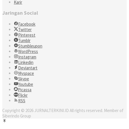
Karir
Jaringan Social
Facebook
Twitter
Pinterest
Tumblr
Stumbleupon
WordPress
Instagram
Linkedin
Deviantart
Myspace
Skype
Youtube
Picassa
Flickr
RSS
Copyright © 2026 JURNALTERKINI.ID All rights reserved. Member of
Siberindo Group