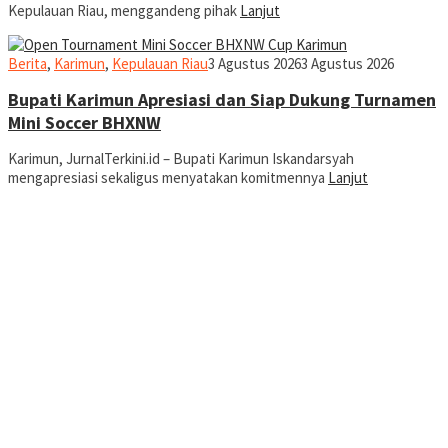
Kepulauan Riau, menggandeng pihak
Lanjut
Rusdianto
Berita
,
Karimun
,
Kepulauan Riau
3 Agustus 2026
3 Agustus 2026
Bupati Karimun Apresiasi dan Siap Dukung Turnamen
Mini Soccer BHXNW
Karimun, JurnalTerkini.id – Bupati Karimun Iskandarsyah
mengapresiasi sekaligus menyatakan komitmennya
Lanjut