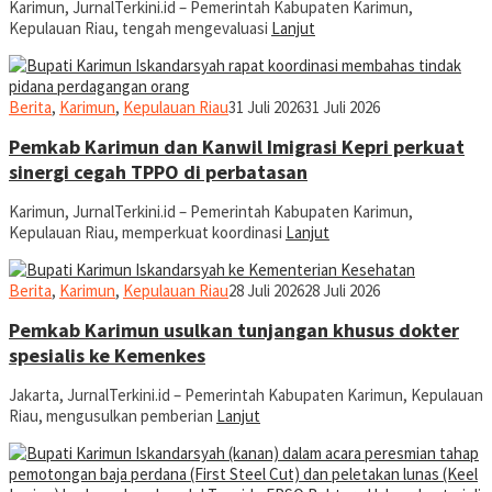
Karimun, JurnalTerkini.id – Pemerintah Kabupaten Karimun,
Kepulauan Riau, tengah mengevaluasi
Lanjut
jurnal
Berita
,
Karimun
,
Kepulauan Riau
31 Juli 2026
31 Juli 2026
Pemkab Karimun dan Kanwil Imigrasi Kepri perkuat
sinergi cegah TPPO di perbatasan
Karimun, JurnalTerkini.id – Pemerintah Kabupaten Karimun,
Kepulauan Riau, memperkuat koordinasi
Lanjut
jurnal
Berita
,
Karimun
,
Kepulauan Riau
28 Juli 2026
28 Juli 2026
Pemkab Karimun usulkan tunjangan khusus dokter
spesialis ke Kemenkes
Jakarta, JurnalTerkini.id – Pemerintah Kabupaten Karimun, Kepulauan
Riau, mengusulkan pemberian
Lanjut