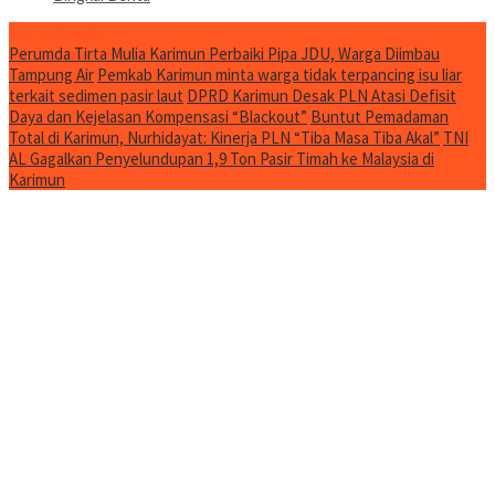
Jurnal Spesial
Perumda Tirta Mulia Karimun Perbaiki Pipa JDU, Warga Diimbau
Tampung Air
Pemkab Karimun minta warga tidak terpancing isu liar
terkait sedimen pasir laut
DPRD Karimun Desak PLN Atasi Defisit
Daya dan Kejelasan Kompensasi “Blackout”
Buntut Pemadaman
Total di Karimun, Nurhidayat: Kinerja PLN “Tiba Masa Tiba Akal”
TNI
AL Gagalkan Penyelundupan 1,9 Ton Pasir Timah ke Malaysia di
Karimun