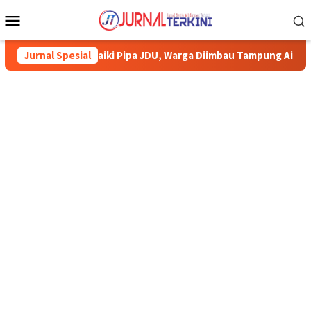
Menu
Mobile
arimun Perbaiki Pipa JDU, Warga Diimbau Tampung Air
Jurnal Spesial
Pe