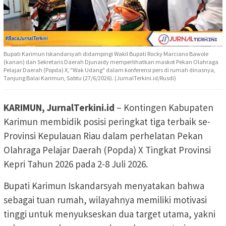
Bupati Karimun Iskandarsyah didampingi Wakil Bupati Rocky Marciano Bawole
(kanan) dan Sekretaris Daerah Djunaidy memperlihatkan maskot Pekan Olahraga
Pelajar Daerah (Popda) X, "Wak Udang" dalam konferensi pers di rumah dinasnya,
Tanjung Balai Karimun, Sabtu (27/6/2026). (JurnalTerkini.id/Rusdi)
KARIMUN, JurnalTerkini.id
– Kontingen Kabupaten
Karimun membidik posisi peringkat tiga terbaik se-
Provinsi Kepulauan Riau dalam perhelatan Pekan
Olahraga Pelajar Daerah (Popda) X Tingkat Provinsi
Kepri Tahun 2026 pada 2-8 Juli 2026.
Bupati Karimun Iskandarsyah menyatakan bahwa
sebagai tuan rumah, wilayahnya memiliki motivasi
tinggi untuk menyukseskan dua target utama, yakni