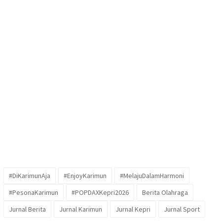
#DiKarimunAja
#EnjoyKarimun
#MelajuDalamHarmoni
#PesonaKarimun
#POPDAXKepri2026
Berita Olahraga
Jurnal Berita
Jurnal Karimun
Jurnal Kepri
Jurnal Sport