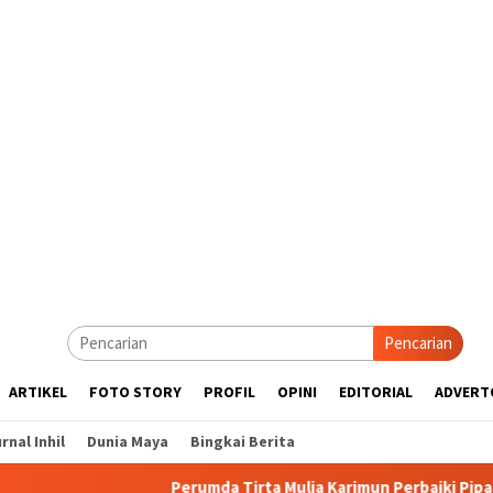
Pencarian
ARTIKEL
FOTO STORY
PROFIL
OPINI
EDITORIAL
ADVERT
rnal Inhil
Dunia Maya
Bingkai Berita
Perumda Tirta Mulia Karimun Perbaiki Pipa JDU, Warga Diimba