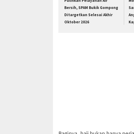
Pulihkan Pelayanan Air
Mo
Bersih, SPAM Bukik Gompong
Sa
Ditargetkan Selesai Akhir
An
Oktober 2026
Ka
Baginya, haji bukan hanya perj