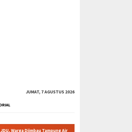
tutup
JUMAT, 7 AGUSTUS 2026
ORIAL
u Tampung Air
Pemkab Karimun minta warga tidak terpancin