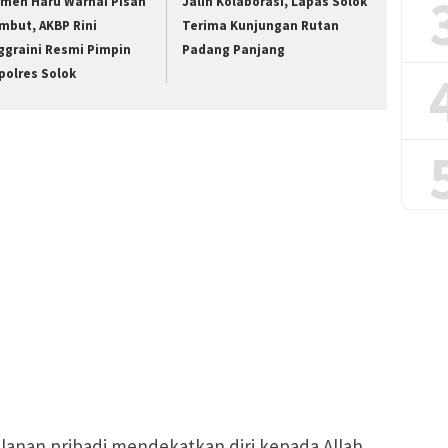
men Haru Warnai Pisah
Jalin Kolaborasi, Lapas Solok
mbut, AKBP Rini
Terima Kunjungan Rutan
ggraini Resmi Pimpin
Padang Panjang
polres Solok
alanan pribadi mendekatkan diri kepada Allah,