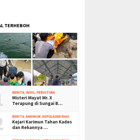
AL TERHEBOH
1
BERITA
,
INHIL
,
PERISTIWA
Misteri Mayat Mr. X
Terapung di Sungai B…
2
BERITA
,
KARIMUN
,
KEPULAUAN RIAU
Kejari Karimun Tahan Kades
dan Rekannya …