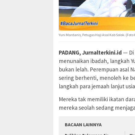
Yuni Mardanis, Petugas Haji Asal Kab Solok. (Fo
PADANG, Jurnalterkini.id
— Di 
menunaikan ibadah, langkah Yun
bukan lelah. Perempuan asal Na
sering berhenti, menoleh ke 
langkah para jemaah lanjut usia
Mereka tak memiliki ikatan da
mereka seolah sedang menjaga 
BACAAN LAINNYA