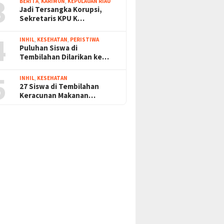
3
BERITA
,
KARIMUN
,
KEPULAUAN RIAU
Jadi Tersangka Korupsi,
Sekretaris KPU K…
4
INHIL
,
KESEHATAN
,
PERISTIWA
Puluhan Siswa di
Tembilahan Dilarikan ke…
5
INHIL
,
KESEHATAN
27 Siswa di Tembilahan
Keracunan Makanan…