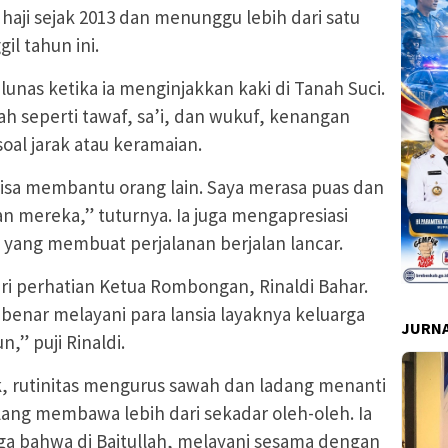
haji sejak 2013 dan menunggu lebih dari satu
il tahun ini.
lunas ketika ia menginjakkan kaki di Tanah Suci.
ah seperti tawaf, sa’i, dan wukuf, kenangan
oal jarak atau keramaian.
bisa membantu orang lain. Saya merasa puas dan
n mereka,” tuturnya. Ia juga mengapresiasi
s yang membuat perjalanan berjalan lancar.
dari perhatian Ketua Rombongan, Rinaldi Bahar.
ar-benar melayani para lansia layaknya keluarga
JURNA
n,” puji Rinaldi.
ok, rutinitas mengurus sawah dan ladang menanti
ulang membawa lebih dari sekadar oleh-oleh. Ia
 bahwa di Baitullah, melayani sesama dengan