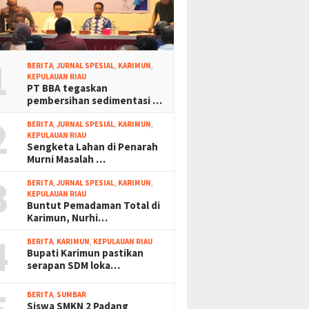
1
BERITA
,
JURNAL SPESIAL
,
KARIMUN
,
KEPULAUAN RIAU
PT BBA tegaskan
pembersihan sedimentasi …
2
BERITA
,
JURNAL SPESIAL
,
KARIMUN
,
KEPULAUAN RIAU
Sengketa Lahan di Penarah
Murni Masalah …
3
BERITA
,
JURNAL SPESIAL
,
KARIMUN
,
KEPULAUAN RIAU
Buntut Pemadaman Total di
Karimun, Nurhi…
4
BERITA
,
KARIMUN
,
KEPULAUAN RIAU
Bupati Karimun pastikan
serapan SDM loka…
BERITA
,
SUMBAR
Siswa SMKN 2 Padang