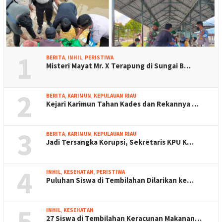
1
BERITA
,
INHIL
,
PERISTIWA
Misteri Mayat Mr. X Terapung di Sungai B…
2
BERITA
,
KARIMUN
,
KEPULAUAN RIAU
Kejari Karimun Tahan Kades dan Rekannya …
3
BERITA
,
KARIMUN
,
KEPULAUAN RIAU
Jadi Tersangka Korupsi, Sekretaris KPU K…
4
INHIL
,
KESEHATAN
,
PERISTIWA
Puluhan Siswa di Tembilahan Dilarikan ke…
5
INHIL
,
KESEHATAN
27 Siswa di Tembilahan Keracunan Makanan…