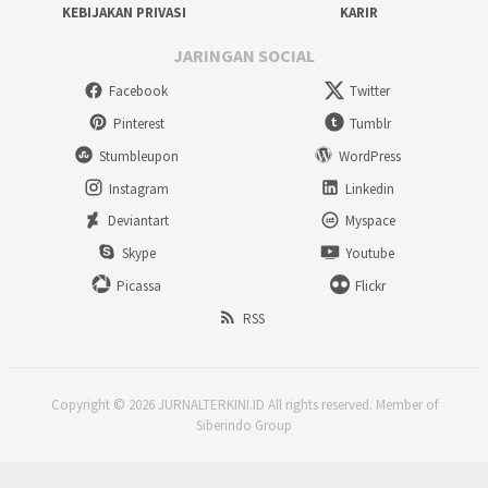
KEBIJAKAN PRIVASI
KARIR
JARINGAN SOCIAL
Facebook
Twitter
Pinterest
Tumblr
Stumbleupon
WordPress
Instagram
Linkedin
Deviantart
Myspace
Skype
Youtube
Picassa
Flickr
RSS
Copyright © 2026 JURNALTERKINI.ID All rights reserved. Member of
Siberindo Group