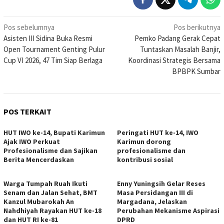
Navigasi
Pos sebelumnya
Pos berikutnya
Asisten III Sidina Buka Resmi
Pemko Padang Gerak Cepat
pos
Open Tournament Genting Pulur
Tuntaskan Masalah Banjir,
Cup VI 2026, 47 Tim Siap Berlaga
Koordinasi Strategis Bersama
BPBPK Sumbar
POS TERKAIT
HUT IWO ke-14, Bupati Karimun
Peringati HUT ke-14, IWO
Ajak IWO Perkuat
Karimun dorong
Profesionalisme dan Sajikan
profesionalisme dan
Berita Mencerdaskan
kontribusi sosial
Warga Tumpah Ruah Ikuti
Enny Yuningsih Gelar Reses
Senam dan Jalan Sehat, BMT
Masa Persidangan III di
Kanzul Mubarokah An
Margadana, Jelaskan
Nahdhiyah Rayakan HUT ke-18
Perubahan Mekanisme Aspirasi
dan HUT RI ke-81
DPRD