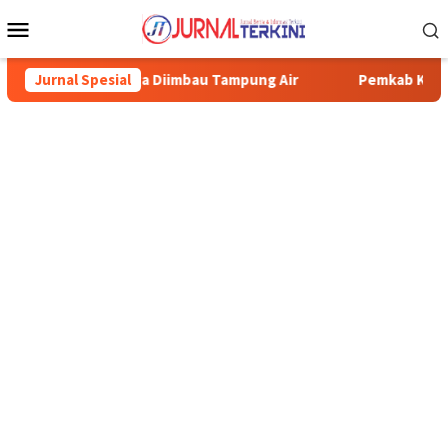
Menu
Mobile
ga Diimbau Tampung Air
Jurnal Spesial
Pemkab Karimun minta warga tidak