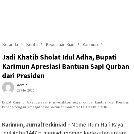
Beranda
Berita
Kepulauan Riau
Karimun
Jadi Khatib Sholat Idul Adha, Bupati
Karimun Apresiasi Bantuan Sapi Qurban
dari Presiden
Admin
27 Mei 2026
Bupati Karimun Iskandarsyah menyerahkan hewan qurban bantuan dari Presiden
kepada pengurus masjid besar Baiturrahman Moro.FOTO:PROKOPIM
Karimun, JurnalTerkini.id –
Momentum Hari Raya
Idul Adha 1447 H menjadi momen kedekatan antara