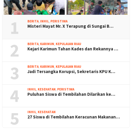
1
BERITA
,
INHIL
,
PERISTIWA
Misteri Mayat Mr. X Terapung di Sungai B…
2
BERITA
,
KARIMUN
,
KEPULAUAN RIAU
Kejari Karimun Tahan Kades dan Rekannya …
3
BERITA
,
KARIMUN
,
KEPULAUAN RIAU
Jadi Tersangka Korupsi, Sekretaris KPU K…
4
INHIL
,
KESEHATAN
,
PERISTIWA
Puluhan Siswa di Tembilahan Dilarikan ke…
5
INHIL
,
KESEHATAN
27 Siswa di Tembilahan Keracunan Makanan…