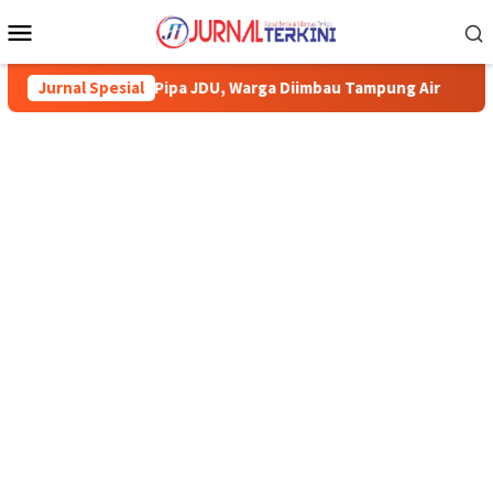
Menu
Mobile
aiki Pipa JDU, Warga Diimbau Tampung Air
Jurnal Spesial
Pemkab Karimun