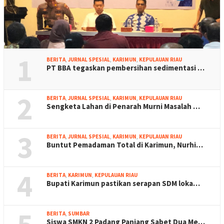
1
BERITA
,
JURNAL SPESIAL
,
KARIMUN
,
KEPULAUAN RIAU
PT BBA tegaskan pembersihan sedimentasi …
2
BERITA
,
JURNAL SPESIAL
,
KARIMUN
,
KEPULAUAN RIAU
Sengketa Lahan di Penarah Murni Masalah …
3
BERITA
,
JURNAL SPESIAL
,
KARIMUN
,
KEPULAUAN RIAU
Buntut Pemadaman Total di Karimun, Nurhi…
4
BERITA
,
KARIMUN
,
KEPULAUAN RIAU
Bupati Karimun pastikan serapan SDM loka…
BERITA
,
SUMBAR
Siswa SMKN 2 Padang Panjang Sabet Dua Me…