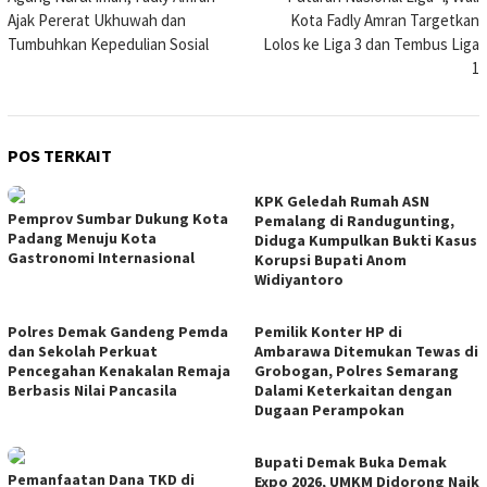
Ajak Pererat Ukhuwah dan
Kota Fadly Amran Targetkan
Tumbuhkan Kepedulian Sosial
Lolos ke Liga 3 dan Tembus Liga
1
POS TERKAIT
KPK Geledah Rumah ASN
Pemprov Sumbar Dukung Kota
Pemalang di Randugunting,
Padang Menuju Kota
Diduga Kumpulkan Bukti Kasus
Gastronomi Internasional
Korupsi Bupati Anom
Widiyantoro
Polres Demak Gandeng Pemda
Pemilik Konter HP di
dan Sekolah Perkuat
Ambarawa Ditemukan Tewas di
Pencegahan Kenakalan Remaja
Grobogan, Polres Semarang
Berbasis Nilai Pancasila
Dalami Keterkaitan dengan
Dugaan Perampokan
Bupati Demak Buka Demak
Pemanfaatan Dana TKD di
Expo 2026, UMKM Didorong Naik