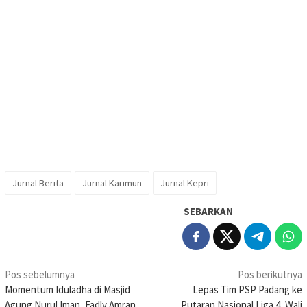
Jurnal Berita
Jurnal Karimun
Jurnal Kepri
SEBARKAN
Navigasi
Pos sebelumnya
Pos berikutnya
Momentum Iduladha di Masjid
Lepas Tim PSP Padang ke
pos
Agung Nurul Iman, Fadly Amran
Putaran Nasional Liga 4, Wali