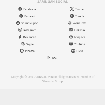
JARINGAN SOCIAL
Facebook
Twitter
Pinterest
Tumblr
Stumbleupon
WordPress
Instagram
Linkedin
Deviantart
Myspace
Skype
Youtube
Picassa
Flickr
RSS
Copyright © 2026 JURNALTERKINI.ID All rights reserved. Member of
Siberindo Group