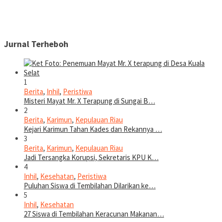
Jurnal Terheboh
1
Berita
,
Inhil
,
Peristiwa
Misteri Mayat Mr. X Terapung di Sungai B…
2
Berita
,
Karimun
,
Kepulauan Riau
Kejari Karimun Tahan Kades dan Rekannya …
3
Berita
,
Karimun
,
Kepulauan Riau
Jadi Tersangka Korupsi, Sekretaris KPU K…
4
Inhil
,
Kesehatan
,
Peristiwa
Puluhan Siswa di Tembilahan Dilarikan ke…
5
Inhil
,
Kesehatan
27 Siswa di Tembilahan Keracunan Makanan…