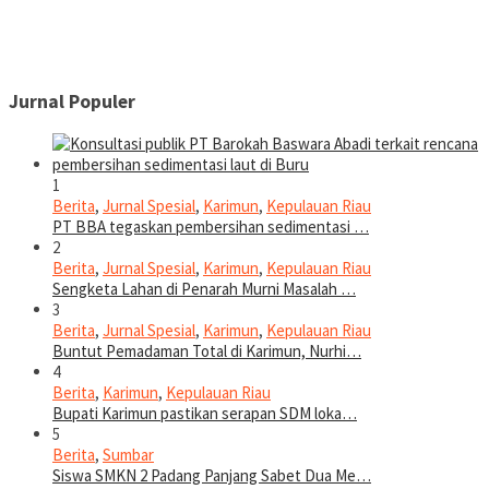
Jurnal Populer
1
Berita
,
Jurnal Spesial
,
Karimun
,
Kepulauan Riau
PT BBA tegaskan pembersihan sedimentasi …
2
Berita
,
Jurnal Spesial
,
Karimun
,
Kepulauan Riau
Sengketa Lahan di Penarah Murni Masalah …
3
Berita
,
Jurnal Spesial
,
Karimun
,
Kepulauan Riau
Buntut Pemadaman Total di Karimun, Nurhi…
4
Berita
,
Karimun
,
Kepulauan Riau
Bupati Karimun pastikan serapan SDM loka…
5
Berita
,
Sumbar
Siswa SMKN 2 Padang Panjang Sabet Dua Me…