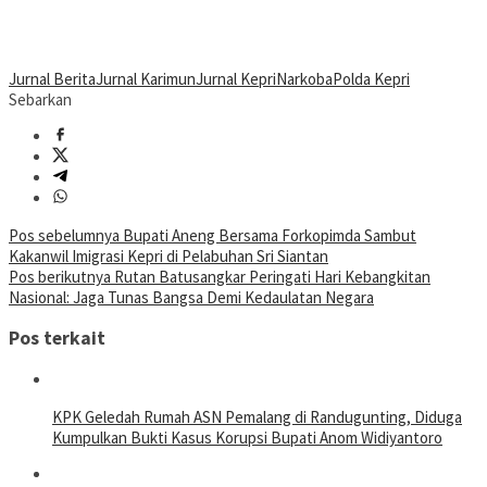
Jurnal Berita
Jurnal Karimun
Jurnal Kepri
Narkoba
Polda Kepri
Sebarkan
Navigasi
Pos sebelumnya
Bupati Aneng Bersama Forkopimda Sambut
Kakanwil Imigrasi Kepri di Pelabuhan Sri Siantan
pos
Pos berikutnya
Rutan Batusangkar Peringati Hari Kebangkitan
Nasional: Jaga Tunas Bangsa Demi Kedaulatan Negara
Pos terkait
KPK Geledah Rumah ASN Pemalang di Randugunting, Diduga
Kumpulkan Bukti Kasus Korupsi Bupati Anom Widiyantoro