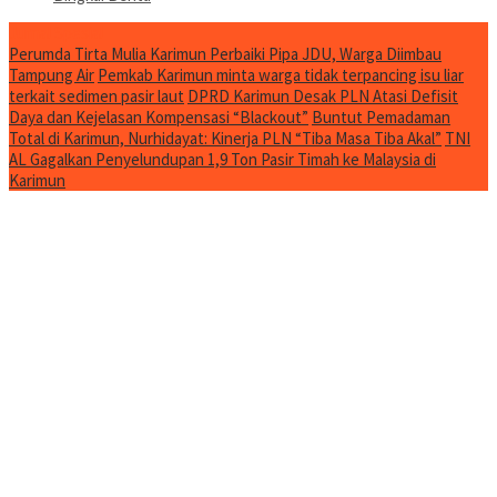
Jurnal Spesial
Perumda Tirta Mulia Karimun Perbaiki Pipa JDU, Warga Diimbau
Tampung Air
Pemkab Karimun minta warga tidak terpancing isu liar
terkait sedimen pasir laut
DPRD Karimun Desak PLN Atasi Defisit
Daya dan Kejelasan Kompensasi “Blackout”
Buntut Pemadaman
Total di Karimun, Nurhidayat: Kinerja PLN “Tiba Masa Tiba Akal”
TNI
AL Gagalkan Penyelundupan 1,9 Ton Pasir Timah ke Malaysia di
Karimun