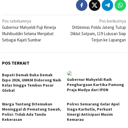
Navigasi
Pos sebelumnya
Pos berikutnya
Gubernur Mahyeldi Puji Kinerja
Ditbinmas Polda Jateng Tutup
pos
Muhibuddin Selama Menjabat
Diklat Satpam, 119 Lulusan Siap
Sebagai Kajati Sumbar
Terjun ke Lapangan
POS TERKAIT
Bupati Demak Buka Demak
Gubernur Mahyeldi Raih
Expo 2026, UMKM Didorong Naik
Penghargaan Kartika Pamong
Kelas hingga Tembus Pasar
Praja Madya dari IPDN
Global
Warga Tuntang Ditemukan
Polres Semarang Gelar Apel
Meninggal di Pematang Sawah,
Siaga Karhutla, Perkuat
Polisi: Tidak Ada Tanda
Sinergi Antisipasi Musim
Kekerasan
Kemarau