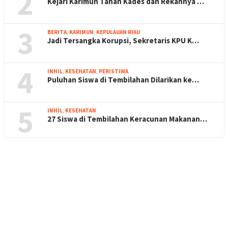
2
Kejari Karimun Tahan Kades dan Rekannya …
3
BERITA
,
KARIMUN
,
KEPULAUAN RIAU
Jadi Tersangka Korupsi, Sekretaris KPU K…
4
INHIL
,
KESEHATAN
,
PERISTIWA
Puluhan Siswa di Tembilahan Dilarikan ke…
5
INHIL
,
KESEHATAN
27 Siswa di Tembilahan Keracunan Makanan…