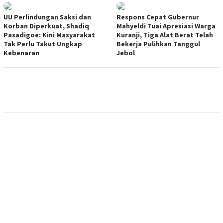
UU Perlindungan Saksi dan
Respons Cepat Gubernur
Korban Diperkuat, Shadiq
Mahyeldi Tuai Apresiasi Warga
Pasadigoe: Kini Masyarakat
Kuranji, Tiga Alat Berat Telah
Tak Perlu Takut Ungkap
Bekerja Pulihkan Tanggul
Kebenaran
Jebol