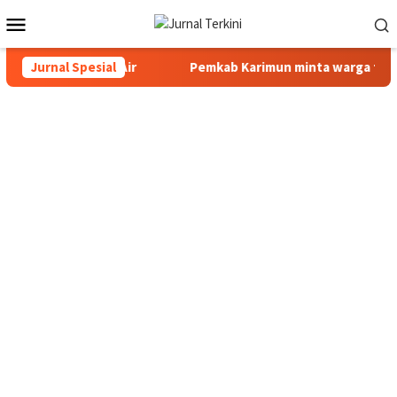
Menu
Mobile
bau Tampung Air
Jurnal Spesial
Pemkab Karimun minta warga tidak terpan