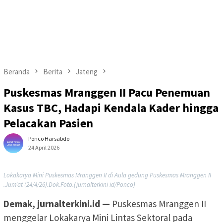
Beranda
Berita
Jateng
Puskesmas Mranggen II Pacu Penemuan
Kasus TBC, Hadapi Kendala Kader hingga
Pelacakan Pasien
Ponco Harsabdo
24 April 2026
Lokakarya Mini Puskesmas Mranggen II di Aula gedung Puskesmas Mranggen II
.Jum’at (24/4/26).Dok.Foto.(jurnalterkini id/Ponco)
Demak, jurnalterkini.id —
Puskesmas Mranggen II
menggelar Lokakarya Mini Lintas Sektoral pada