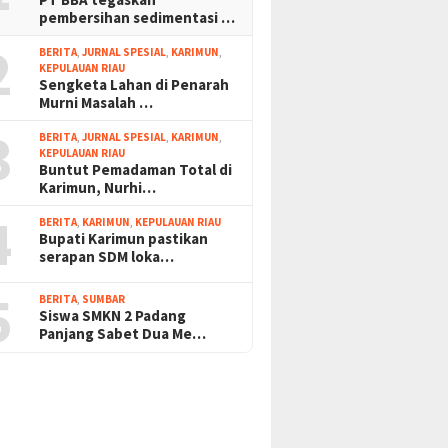
pembersihan sedimentasi …
2
BERITA
,
JURNAL SPESIAL
,
KARIMUN
,
KEPULAUAN RIAU
Sengketa Lahan di Penarah
Murni Masalah …
3
BERITA
,
JURNAL SPESIAL
,
KARIMUN
,
KEPULAUAN RIAU
Buntut Pemadaman Total di
Karimun, Nurhi…
4
BERITA
,
KARIMUN
,
KEPULAUAN RIAU
Bupati Karimun pastikan
serapan SDM loka…
5
BERITA
,
SUMBAR
Siswa SMKN 2 Padang
Panjang Sabet Dua Me…