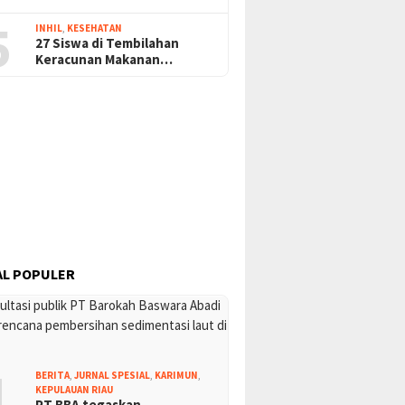
5
INHIL
,
KESEHATAN
27 Siswa di Tembilahan
Keracunan Makanan…
L POPULER
1
BERITA
,
JURNAL SPESIAL
,
KARIMUN
,
KEPULAUAN RIAU
PT BBA tegaskan