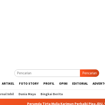
Pencarian
ARTIKEL
FOTO STORY
PROFIL
OPINI
EDITORIAL
ADVERT
rnal Inhil
Dunia Maya
Bingkai Berita
Perumda Tirta Mulia Karimun Perbaiki Pipa JDU, Warga Diimbau