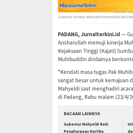
Gubernur Sumbar, Mahyeldi Ansharullah (kiri) b
PADANG, Jurnalterkini.id
— Gu
Ansharullah memuji kinerja Mu
Kejaksaan Tinggi (Kajati) Sumb
Muhibuddin dinilainya berkont
“Kendati masa tugas Pak Muhibu
sangat besar untuk kemajuan d
Mahyeldi saat menghadiri acar
di Padang, Rabu malam (23/4/2
BACAAN LAINNYA
Gubernur Mahyeldi Raih
UU
Penghargaan Kartika
da