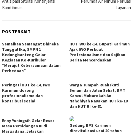
Antisipasi Situasi Kontinjensi
Perumda Air Minum Perluas
Kamtibmas
Layanan
POS TERKAIT
Semaikan Semangat Bhineka
HUT IWO ke-14, Bupati Karimun
Tunggal Ika, SMPN 1
Ajak IWO Perkuat
Kedungbanteng Gelar
Profesionalisme dan Sajikan
Kegiatan Ko-Kurikuler
Berita Mencerdaskan
“Merajut Kebersamaan dalam
Perbedaan”
Peringati HUT ke-14, IWO
Warga Tumpah Ruah Ikuti
Karimun dorong
Senam dan Jalan Sehat, BMT
profesionalisme dan
Kanzul Mubarokah An
kontribusi sosial
Nahdhiyah Rayakan HUT ke-18
dan HUT RI ke-81
Enny Yuningsih Gelar Reses
Gedung BPS Karimun
Masa Persidangan III di
direvitalisasi usai 20 tahun
Margadana, Jelaskan