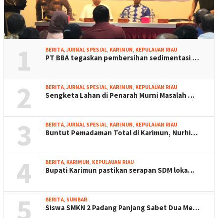
1
BERITA
,
JURNAL SPESIAL
,
KARIMUN
,
KEPULAUAN RIAU
PT BBA tegaskan pembersihan sedimentasi …
2
BERITA
,
JURNAL SPESIAL
,
KARIMUN
,
KEPULAUAN RIAU
Sengketa Lahan di Penarah Murni Masalah …
3
BERITA
,
JURNAL SPESIAL
,
KARIMUN
,
KEPULAUAN RIAU
Buntut Pemadaman Total di Karimun, Nurhi…
4
BERITA
,
KARIMUN
,
KEPULAUAN RIAU
Bupati Karimun pastikan serapan SDM loka…
5
BERITA
,
SUMBAR
Siswa SMKN 2 Padang Panjang Sabet Dua Me…