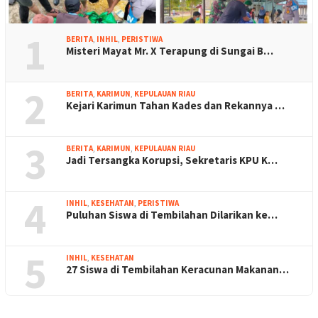
1
BERITA
,
INHIL
,
PERISTIWA
Misteri Mayat Mr. X Terapung di Sungai B…
2
BERITA
,
KARIMUN
,
KEPULAUAN RIAU
Kejari Karimun Tahan Kades dan Rekannya …
3
BERITA
,
KARIMUN
,
KEPULAUAN RIAU
Jadi Tersangka Korupsi, Sekretaris KPU K…
4
INHIL
,
KESEHATAN
,
PERISTIWA
Puluhan Siswa di Tembilahan Dilarikan ke…
5
INHIL
,
KESEHATAN
27 Siswa di Tembilahan Keracunan Makanan…