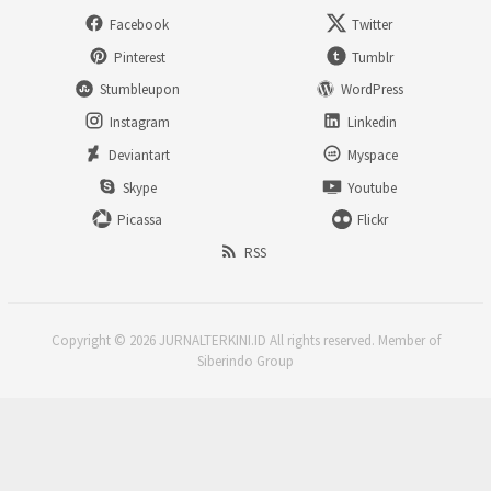
Facebook
Twitter
Pinterest
Tumblr
Stumbleupon
WordPress
Instagram
Linkedin
Deviantart
Myspace
Skype
Youtube
Picassa
Flickr
RSS
Copyright © 2026 JURNALTERKINI.ID All rights reserved. Member of
Siberindo Group