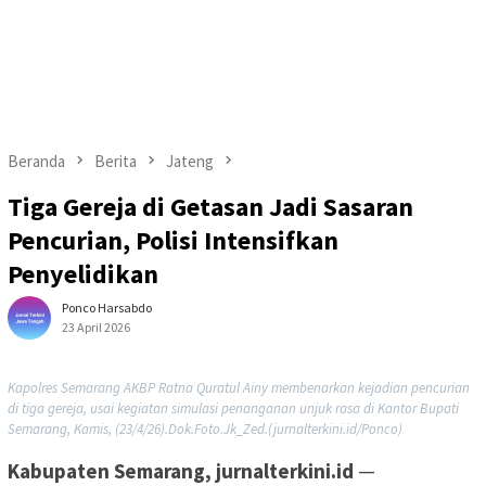
Beranda
Berita
Jateng
Tiga Gereja di Getasan Jadi Sasaran
Pencurian, Polisi Intensifkan
Penyelidikan
Ponco Harsabdo
23 April 2026
Kapolres Semarang AKBP Ratna Quratul Ainy membenarkan kejadian pencurian
di tiga gereja, usai kegiatan simulasi penanganan unjuk rasa di Kantor Bupati
Semarang, Kamis, (23/4/26).Dok.Foto.Jk_Zed.(jurnalterkini.id/Ponco)
Kabupaten Semarang, jurnalterkini.id
—