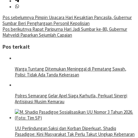
Navigasi
Pos sebelumnya
Pimpin Upacara Hari Kesaktian Pancasila, Gubernur
Sumbar Beri Penghargaan Personil Kepolisian
pos
Pos berikutnya
Rapat Paripurna Hari Jadi Sumbar ke-80, Gubernur
Mahyeldi Paparkan Sejumlah Capaian
Pos terkait
Warga Tuntang Ditemukan Meninggal di Pematang Sawah,
Polisi: Tidak Ada Tanda Kekerasan
Polres Semarang Gelar Apel Siaga Karhutla, Perkuat Sinergi
Antisipasi Musim Kemarau
UU Perlindungan Saksi dan Korban Diperkuat, Shadiq
Pasadigoe: Kini Masyarakat Tak Perlu Takut Ungkap Kebenaran