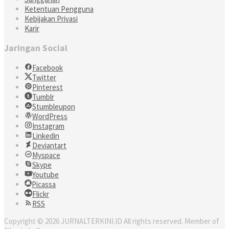
Ketentuan Pengguna
Kebijakan Privasi
Karir
Jaringan Social
Facebook
Twitter
Pinterest
Tumblr
Stumbleupon
WordPress
Instagram
Linkedin
Deviantart
Myspace
Skype
Youtube
Picassa
Flickr
RSS
Copyright © 2026 JURNALTERKINI.ID All rights reserved. Member of