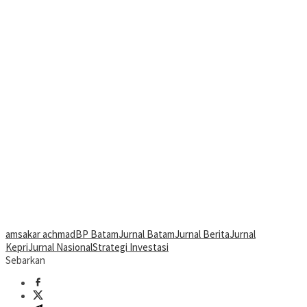
amsakar achmad
BP Batam
Jurnal Batam
Jurnal Berita
Jurnal
Kepri
Jurnal Nasional
Strategi Investasi
Sebarkan