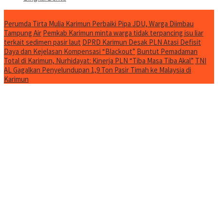
Jurnal Spesial
Perumda Tirta Mulia Karimun Perbaiki Pipa JDU, Warga Diimbau
Tampung Air
Pemkab Karimun minta warga tidak terpancing isu liar
terkait sedimen pasir laut
DPRD Karimun Desak PLN Atasi Defisit
Daya dan Kejelasan Kompensasi “Blackout”
Buntut Pemadaman
Total di Karimun, Nurhidayat: Kinerja PLN “Tiba Masa Tiba Akal”
TNI
AL Gagalkan Penyelundupan 1,9 Ton Pasir Timah ke Malaysia di
Karimun