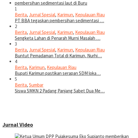
1
Berita
,
Jurnal Spesial
,
Karimun
,
Kepulauan Riau
PT BBA tegaskan pembersihan sedimentasi …
2
Berita
,
Jurnal Spesial
,
Karimun
,
Kepulauan Riau
Sengketa Lahan di Penarah Murni Masalah …
3
Berita
,
Jurnal Spesial
,
Karimun
,
Kepulauan Riau
Buntut Pemadaman Total di Karimun, Nurhi…
4
Berita
,
Karimun
,
Kepulauan Riau
Bupati Karimun pastikan serapan SDM loka…
5
Berita
,
Sumbar
Siswa SMKN 2 Padang Panjang Sabet Dua Me…
Jurnal Video