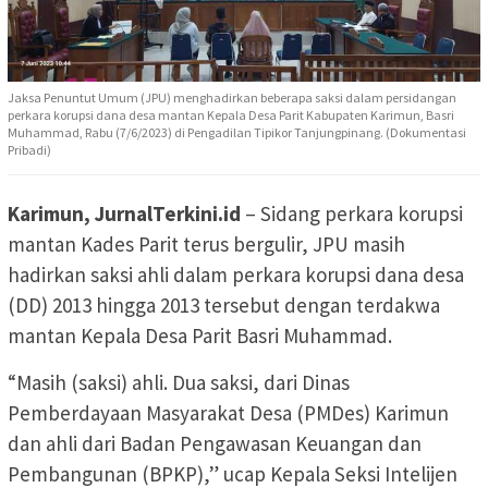
Jaksa Penuntut Umum (JPU) menghadirkan beberapa saksi dalam persidangan
perkara korupsi dana desa mantan Kepala Desa Parit Kabupaten Karimun, Basri
Muhammad, Rabu (7/6/2023) di Pengadilan Tipikor Tanjungpinang. (Dokumentasi
Pribadi)
Karimun, JurnalTerkini.id
– Sidang perkara korupsi
mantan Kades Parit terus bergulir, JPU masih
hadirkan saksi ahli dalam perkara korupsi dana desa
(DD) 2013 hingga 2013 tersebut dengan terdakwa
mantan Kepala Desa Parit Basri Muhammad.
“Masih (saksi) ahli. Dua saksi, dari Dinas
Pemberdayaan Masyarakat Desa (PMDes) Karimun
dan ahli dari Badan Pengawasan Keuangan dan
Pembangunan (BPKP),” ucap Kepala Seksi Intelijen