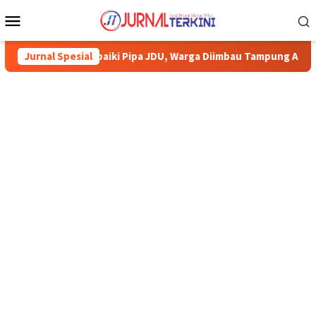
Menu
Mobile
 Karimun Perbaiki Pipa JDU, Warga Diimbau Tampung Air
Jurnal Spesial
P