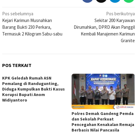
Navigasi
Pos sebelumnya
Pos berikutnya
Kejari Karimun Musnahkan
Sekitar 200 Karyawan
pos
Barang Bukti 230 Perkara,
Dirumahkan, DPRD Akan Panggil
Termasuk 2 Kilogram Sabu-sabu
Kembali Manajemen Karimun
Granite
POS TERKAIT
KPK Geledah Rumah ASN
Pemalang di Randugunting,
Diduga Kumpulkan Bukti Kasus
Korupsi Bupati Anom
Widiyantoro
Polres Demak Gandeng Pemda
dan Sekolah Perkuat
Pencegahan Kenakalan Remaja
Berbasis Nilai Pancasila