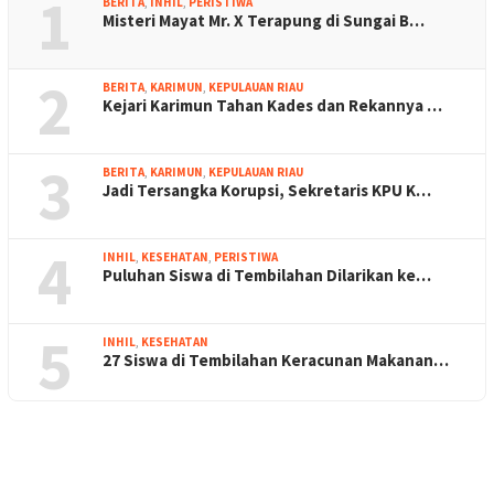
1
BERITA
,
INHIL
,
PERISTIWA
Misteri Mayat Mr. X Terapung di Sungai B…
2
BERITA
,
KARIMUN
,
KEPULAUAN RIAU
Kejari Karimun Tahan Kades dan Rekannya …
3
BERITA
,
KARIMUN
,
KEPULAUAN RIAU
Jadi Tersangka Korupsi, Sekretaris KPU K…
4
INHIL
,
KESEHATAN
,
PERISTIWA
Puluhan Siswa di Tembilahan Dilarikan ke…
5
INHIL
,
KESEHATAN
27 Siswa di Tembilahan Keracunan Makanan…