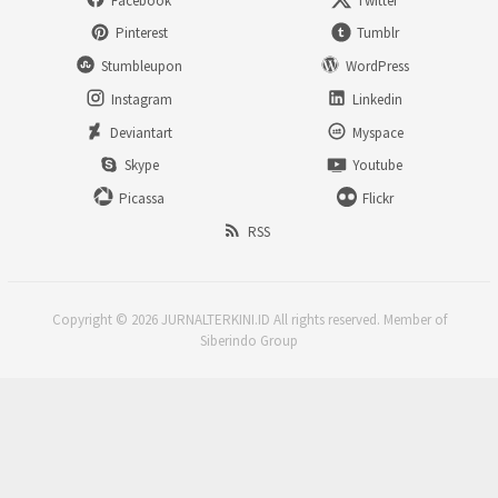
Facebook
Twitter
Pinterest
Tumblr
Stumbleupon
WordPress
Instagram
Linkedin
Deviantart
Myspace
Skype
Youtube
Picassa
Flickr
RSS
Copyright © 2026 JURNALTERKINI.ID All rights reserved. Member of
Siberindo Group