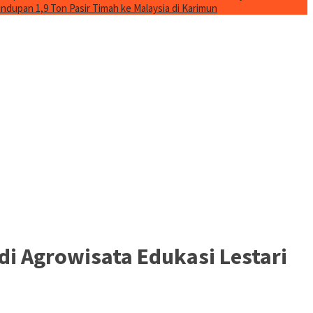
ndupan 1,9 Ton Pasir Timah ke Malaysia di Karimun
i Agrowisata Edukasi Lestari