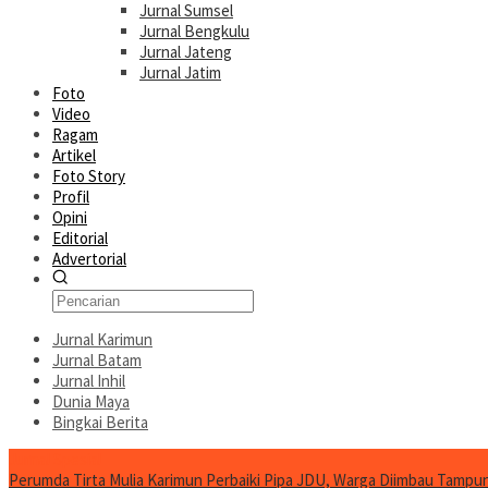
Jurnal Sumsel
Jurnal Bengkulu
Jurnal Jateng
Jurnal Jatim
Foto
Video
Ragam
Artikel
Foto Story
Profil
Opini
Editorial
Advertorial
Jurnal Karimun
Jurnal Batam
Jurnal Inhil
Dunia Maya
Bingkai Berita
Jurnal Spesial
Perumda Tirta Mulia Karimun Perbaiki Pipa JDU, Warga Diimbau Tampun