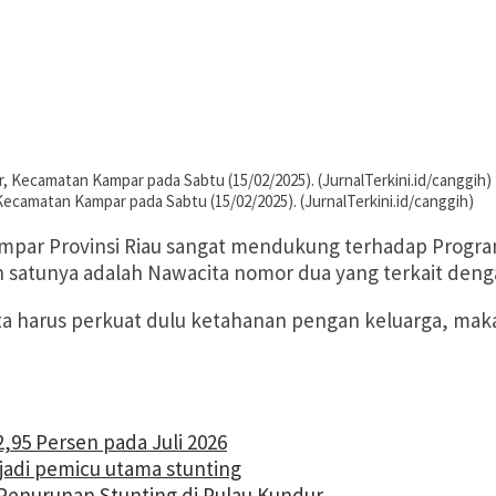
ecamatan Kampar pada Sabtu (15/02/2025). (JurnalTerkini.id/canggih)
par Provinsi Riau sangat mendukung terhadap Program
ah satunya adalah Nawacita nomor dua yang terkait de
ita harus perkuat dulu ketahanan pengan keluarga, m
2,95 Persen pada Juli 2026
jadi pemicu utama stunting
enurunan Stunting di Pulau Kundur