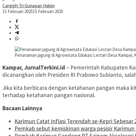
Canggih Tri Gunawan Hakim
15 Februari 2025
15 Februari 2025
Penanaman jagung di Agrowisata Edukasi Lestari Desa Kampar, K
Kampar, JurnalTerkini.id
– Pemerintah Kabupaten Kam
dicanangkan oleh Presiden RI Prabowo Subianto, sal
Jika kita berbicara dengan ketahanan pangan maka k
terhadap ketahanan pangan nasional.
Bacaan Lainnya
Karimun Catat Inflasi Terendah se-Kepri Sebesar 
Pemkab sebut kemiskinan warga pesisir Karimun 
Pemkab Karimun Gandeng PT Saipem Akselerasi P