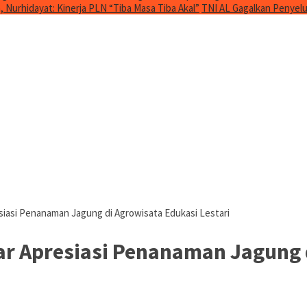
Nurhidayat: Kinerja PLN “Tiba Masa Tiba Akal”
TNI AL Gagalkan Penyelu
iasi Penanaman Jagung di Agrowisata Edukasi Lestari
 Apresiasi Penanaman Jagung d