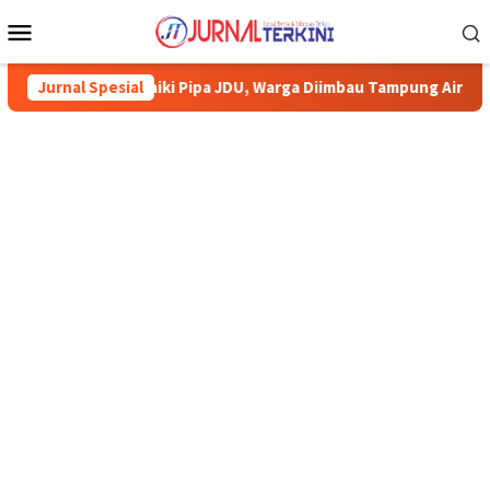
Menu
Mobile
arimun Perbaiki Pipa JDU, Warga Diimbau Tampung Air
Jurnal Spesial
Pe