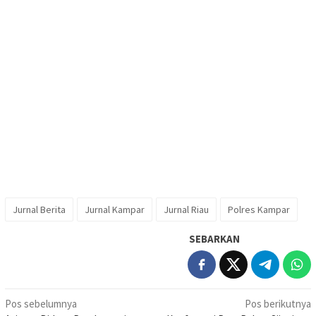
Jurnal Berita
Jurnal Kampar
Jurnal Riau
Polres Kampar
SEBARKAN
Navigasi
Pos sebelumnya
Pos berikutnya