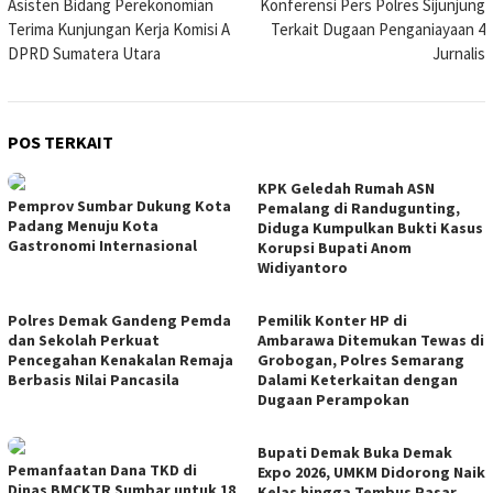
Asisten Bidang Perekonomian
Konferensi Pers Polres Sijunjung
pos
Terima Kunjungan Kerja Komisi A
Terkait Dugaan Penganiayaan 4
DPRD Sumatera Utara
Jurnalis
POS TERKAIT
KPK Geledah Rumah ASN
Pemprov Sumbar Dukung Kota
Pemalang di Randugunting,
Padang Menuju Kota
Diduga Kumpulkan Bukti Kasus
Gastronomi Internasional
Korupsi Bupati Anom
Widiyantoro
Polres Demak Gandeng Pemda
Pemilik Konter HP di
dan Sekolah Perkuat
Ambarawa Ditemukan Tewas di
Pencegahan Kenakalan Remaja
Grobogan, Polres Semarang
Berbasis Nilai Pancasila
Dalami Keterkaitan dengan
Dugaan Perampokan
Bupati Demak Buka Demak
Pemanfaatan Dana TKD di
Expo 2026, UMKM Didorong Naik
Dinas BMCKTR Sumbar untuk 18
Kelas hingga Tembus Pasar