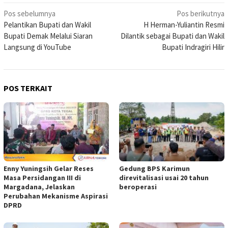
Navigasi
Pos sebelumnya
Pos berikutnya
Pelantikan Bupati dan Wakil
H Herman-Yuliantin Resmi
pos
Bupati Demak Melalui Siaran
Dilantik sebagai Bupati dan Wakil
Langsung di YouTube
Bupati Indragiri Hilir
POS TERKAIT
Enny Yuningsih Gelar Reses
Gedung BPS Karimun
Masa Persidangan III di
direvitalisasi usai 20 tahun
Margadana, Jelaskan
beroperasi
Perubahan Mekanisme Aspirasi
DPRD