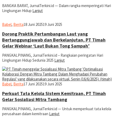
BANGKA BARAT, JurnalTerkini.id — Dalam rangka memperingati Hari
Lingkungan Hidup
Lanjut
jurnal
Babel
,
Berita
18 Juni 2025
19 Juni 2025
Dorong Praktik Pertambangan Laut yang
Bertanggungjawab dan Berkelanjutan, PT Timah
Gelar Webinar ‘Laut Bukan Tong Sampah’
PANGKALPINANG, JurnalTerkini.id – Rangkaian peringatan Hari
Lingkungan Hidup Sedunia 2025
Lanjut
jurnal
Babel
,
Berita
17 Juni 2025
19 Juni 2025
Perkuat Tata Kelola Sistem Kemitraan, PT Timah
Gelar Sosialiasi Mitra Tambang
PANGKALPINANG, JurnalTerkini.id — Untuk memperkuat tata kelola
perusahaan dalam kemitraan
Lanjut