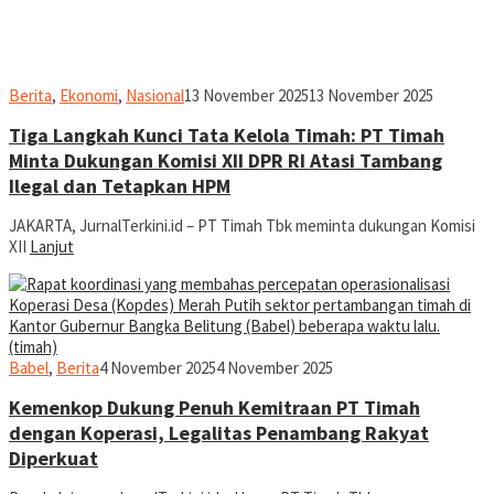
jurnal
Berita
,
Ekonomi
,
Nasional
13 November 2025
13 November 2025
Tiga Langkah Kunci Tata Kelola Timah: PT Timah
Minta Dukungan Komisi XII DPR RI Atasi Tambang
Ilegal dan Tetapkan HPM
JAKARTA, JurnalTerkini.id – PT Timah Tbk meminta dukungan Komisi
XII
Lanjut
jurnal
Babel
,
Berita
4 November 2025
4 November 2025
Kemenkop Dukung Penuh Kemitraan PT Timah
dengan Koperasi, Legalitas Penambang Rakyat
Diperkuat