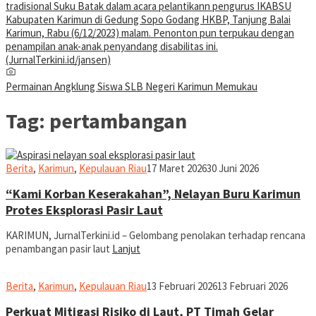
Permainan Angklung Siswa SLB Negeri Karimun Memukau
Tag:
pertambangan
jurnal
Berita
,
Karimun
,
Kepulauan Riau
17 Maret 2026
30 Juni 2026
“Kami Korban Keserakahan”, Nelayan Buru Karimun
Protes Eksplorasi Pasir Laut
KARIMUN, JurnalTerkini.id – Gelombang penolakan terhadap rencana
penambangan pasir laut
Lanjut
Rusdianto
Berita
,
Karimun
,
Kepulauan Riau
13 Februari 2026
13 Februari 2026
Perkuat Mitigasi Risiko di Laut, PT Timah Gelar