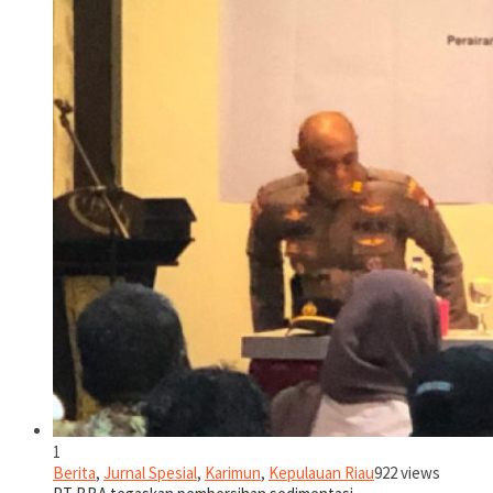
1
Berita
,
Jurnal Spesial
,
Karimun
,
Kepulauan Riau
922 views