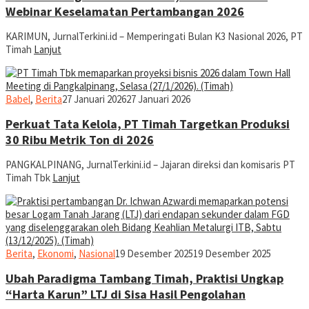
Webinar Keselamatan Pertambangan 2026
KARIMUN, JurnalTerkini.id – Memperingati Bulan K3 Nasional 2026, PT
Timah
Lanjut
Rusdianto
Babel
,
Berita
27 Januari 2026
27 Januari 2026
Perkuat Tata Kelola, PT Timah Targetkan Produksi
30 Ribu Metrik Ton di 2026
PANGKALPINANG, JurnalTerkini.id – Jajaran direksi dan komisaris PT
Timah Tbk
Lanjut
jurnal
Berita
,
Ekonomi
,
Nasional
19 Desember 2025
19 Desember 2025
Ubah Paradigma Tambang Timah, Praktisi Ungkap
“Harta Karun” LTJ di Sisa Hasil Pengolahan