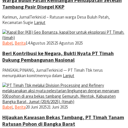
Warga Buluh Patah Kehilangan Pendapatan Setelah
Tambang Pasir Disegel KKP
Karimun, JurnalTerkini.id – Ratusan warga Desa Buluh Patah,
Kecamatan Sugie
Lanjut
jurnal
Babel
,
Berita
14 Agustus 2025
25 Agustus 2025
Beri Kontribusi ke Negara, Bukti Nyata PT Timah
Dukung Pembangunan Nasional
PANGKALPINANG, JurnalTerkini.id — PT Timah Tbk terus
menunjukkan komitmennya dalam
Lanjut
jurnal
Babel
,
Berita
20 Juni 2025
21 Juni 2025
Hijaukan Kawasan Bekas Tambang, PT Timah Tanam
Ratusan Pohon di Bangka Barat