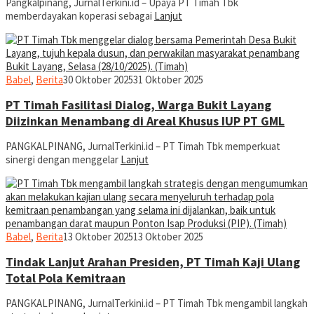
Pangkalpinang, JurnalTerkini.id – Upaya PT Timah Tbk
memberdayakan koperasi sebagai
Lanjut
jurnal
Babel
,
Berita
30 Oktober 2025
31 Oktober 2025
PT Timah Fasilitasi Dialog, Warga Bukit Layang
Diizinkan Menambang di Areal Khusus IUP PT GML
PANGKALPINANG, JurnalTerkini.id – PT Timah Tbk memperkuat
sinergi dengan menggelar
Lanjut
jurnal
Babel
,
Berita
13 Oktober 2025
13 Oktober 2025
Tindak Lanjut Arahan Presiden, PT Timah Kaji Ulang
Total Pola Kemitraan
PANGKALPINANG, JurnalTerkini.id – PT Timah Tbk mengambil langkah