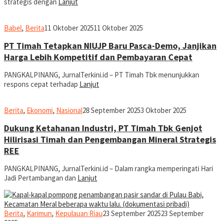
strategis dengan
Lanjut
jurnal
Babel
,
Berita
11 Oktober 2025
11 Oktober 2025
PT Timah Tetapkan NIUJP Baru Pasca-Demo, Janjikan
Harga Lebih Kompetitif dan Pembayaran Cepat
PANGKALPINANG, JurnalTerkini.id – PT Timah Tbk menunjukkan
respons cepat terhadap
Lanjut
jurnal
Berita
,
Ekonomi
,
Nasional
28 September 2025
3 Oktober 2025
Dukung Ketahanan Industri, PT Timah Tbk Genjot
Hilirisasi Timah dan Pengembangan Mineral Strategis
REE
PANGKALPINANG, JurnalTerkini.id – Dalam rangka memperingati Hari
Jadi Pertambangan dan
Lanjut
jurnal
Berita
,
Karimun
,
Kepulauan Riau
23 September 2025
23 September