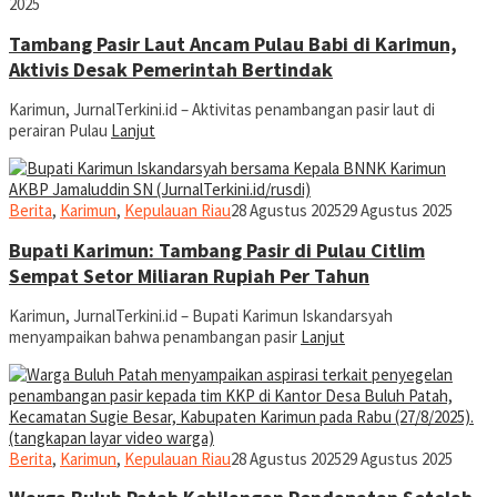
2025
Tambang Pasir Laut Ancam Pulau Babi di Karimun,
Aktivis Desak Pemerintah Bertindak
Karimun, JurnalTerkini.id – Aktivitas penambangan pasir laut di
perairan Pulau
Lanjut
jurnal
Berita
,
Karimun
,
Kepulauan Riau
28 Agustus 2025
29 Agustus 2025
Bupati Karimun: Tambang Pasir di Pulau Citlim
Sempat Setor Miliaran Rupiah Per Tahun
Karimun, JurnalTerkini.id – Bupati Karimun Iskandarsyah
menyampaikan bahwa penambangan pasir
Lanjut
jurnal
Berita
,
Karimun
,
Kepulauan Riau
28 Agustus 2025
29 Agustus 2025