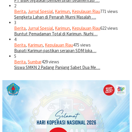
PT BBA tegaskan pembersihan sedimentasi …
2
Berita
,
Jurnal Spesial
,
Karimun
,
Kepulauan Riau
771 views
Sengketa Lahan di Penarah Murni Masalah …
3
Berita
,
Jurnal Spesial
,
Karimun
,
Kepulauan Riau
622 views
Buntut Pemadaman Total di Karimun, Nurhi…
4
Berita
,
Karimun
,
Kepulauan Riau
475 views
Bupati Karimun pastikan serapan SDM loka…
5
Berita
,
Sumbar
429 views
Siswa SMKN 2 Padang Panjang Sabet Dua Me…