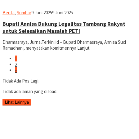
jurnal
Berita
,
Sumbar
9 Juni 2025
9 Juni 2025
Bupati Annisa Dukung Legalitas Tambang Rakyat
untuk Selesaikan Masalah PETI
Dharmasraya, JurnalTerkini.id – Bupati Dharmasraya, Annisa Suci
Ramadhani, menyatakan komitmennya
Lanjut
1
2
»
Tidak Ada Pos Lagi.
Tidak ada laman yang di load.
Lihat Lainnya