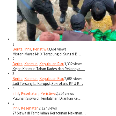
1
Berita
,
Inhil
,
Peristiwa
3,661 views
Misteri Mayat Mr. X Terapung di Sungai B…
2
Berita
,
Karimun
,
Kepulauan Riau
3,332 views
Kejari Karimun Tahan Kades dan Rekannya …
3
Berita
,
Karimun
,
Kepulauan Riau
2,683 views
Jadi Tersangka Korupsi, Sekretaris KPU K…
4
Inhil
,
Kesehatan
,
Peristiwa
2,514 views
Puluhan Siswa di Tembilahan Dilarikan ke…
5
Inhil
,
Kesehatan
2,127 views
27 Siswa di Tembilahan Keracunan Makanan…