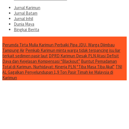
Jurnal Karimun
Jurnal Batam
Jurnal Inhil
Dunia Maya
Bingkai Berita
Jurnal Spesial
Perumda Tirta Mulia Karimun Perbaiki Pipa JDU, Warga Diimbau
Tampung Air
Pemkab Karimun minta warga tidak terpancing isu liar
terkait sedimen pasir laut
DPRD Karimun Desak PLN Atasi Defisit
Daya dan Kejelasan Kompensasi “Blackout”
Buntut Pemadaman
Total di Karimun, Nurhidayat: Kinerja PLN “Tiba Masa Tiba Akal”
TNI
AL Gagalkan Penyelundupan 1,9 Ton Pasir Timah ke Malaysia di
Karimun