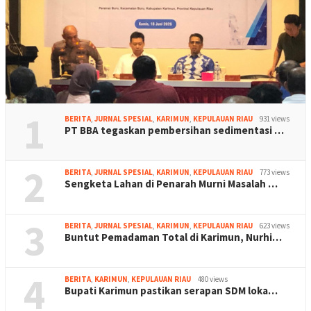
1
BERITA
,
JURNAL SPESIAL
,
KARIMUN
,
KEPULAUAN RIAU
931 views
PT BBA tegaskan pembersihan sedimentasi …
2
BERITA
,
JURNAL SPESIAL
,
KARIMUN
,
KEPULAUAN RIAU
773 views
Sengketa Lahan di Penarah Murni Masalah …
3
BERITA
,
JURNAL SPESIAL
,
KARIMUN
,
KEPULAUAN RIAU
623 views
Buntut Pemadaman Total di Karimun, Nurhi…
4
BERITA
,
KARIMUN
,
KEPULAUAN RIAU
480 views
Bupati Karimun pastikan serapan SDM loka…