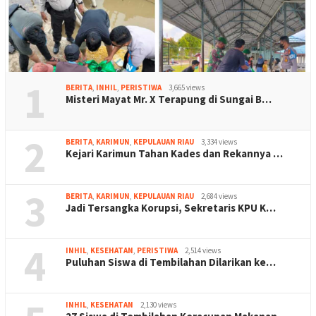
1
BERITA
,
INHIL
,
PERISTIWA
3,665 views
Misteri Mayat Mr. X Terapung di Sungai B…
2
BERITA
,
KARIMUN
,
KEPULAUAN RIAU
3,334 views
Kejari Karimun Tahan Kades dan Rekannya …
3
BERITA
,
KARIMUN
,
KEPULAUAN RIAU
2,684 views
Jadi Tersangka Korupsi, Sekretaris KPU K…
4
INHIL
,
KESEHATAN
,
PERISTIWA
2,514 views
Puluhan Siswa di Tembilahan Dilarikan ke…
INHIL
,
KESEHATAN
2,130 views