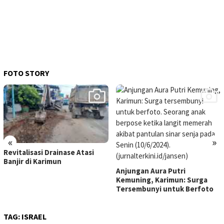
FOTO STORY
«
»
Revitalisasi Drainase Atasi
Banjir di Karimun
Anjungan Aura Putri
Kemuning, Karimun: Surga
Tersembunyi untuk Berfoto
TAG:
ISRAEL