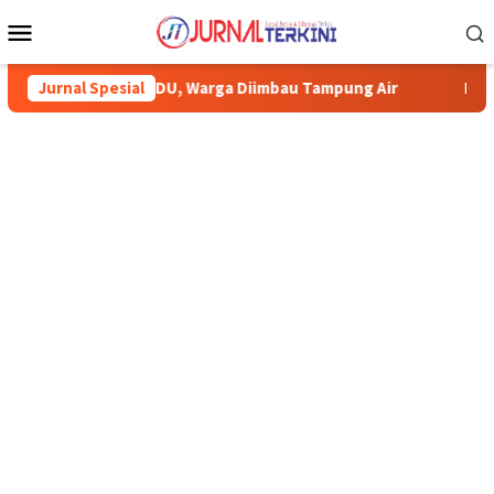
Menu
Mobile
a JDU, Warga Diimbau Tampung Air
Jurnal Spesial
Pemkab Karimun minta w