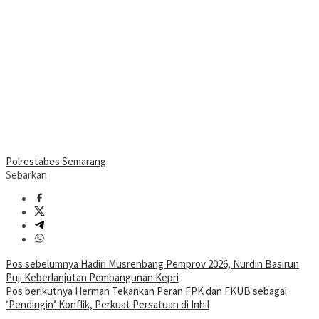
Polrestabes Semarang
Sebarkan
Navigasi
Pos sebelumnya
Hadiri Musrenbang Pemprov 2026, Nurdin Basirun
Puji Keberlanjutan Pembangunan Kepri
pos
Pos berikutnya
Herman Tekankan Peran FPK dan FKUB sebagai
‘Pendingin’ Konflik, Perkuat Persatuan di Inhil