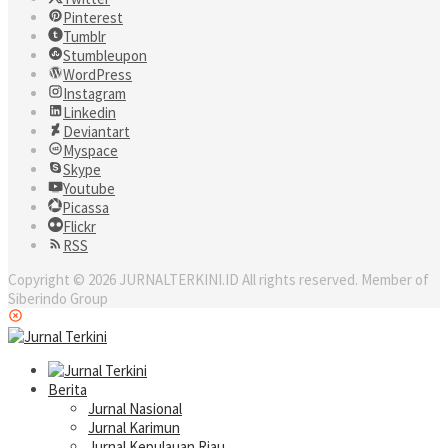
Pinterest
Tumblr
Stumbleupon
WordPress
Instagram
Linkedin
Deviantart
Myspace
Skype
Youtube
Picassa
Flickr
RSS
Copyright © 2026 JURNALTERKINI.ID All rights reserved. Member of
Siberindo Group
Berita
Jurnal Nasional
Jurnal Karimun
Jurnal Kepulauan Riau