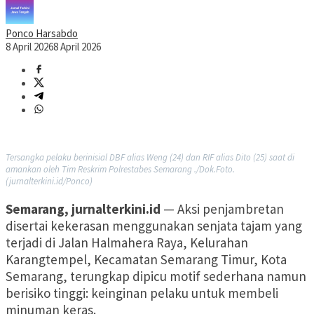
Ponco Harsabdo
8 April 2026
8 April 2026
Tersangka pelaku berinisial DBF alias Weng (24) dan RIF alias Dito (25) saat di
amankan oleh Tim Reskrim Polrestabes Semarang ./Dok.Foto.
(jurnalterkini.id/Ponco)
Semarang, jurnalterkini.id
— Aksi penjambretan
disertai kekerasan menggunakan senjata tajam yang
terjadi di Jalan Halmahera Raya, Kelurahan
Karangtempel, Kecamatan Semarang Timur, Kota
Semarang, terungkap dipicu motif sederhana namun
berisiko tinggi: keinginan pelaku untuk membeli
minuman keras.