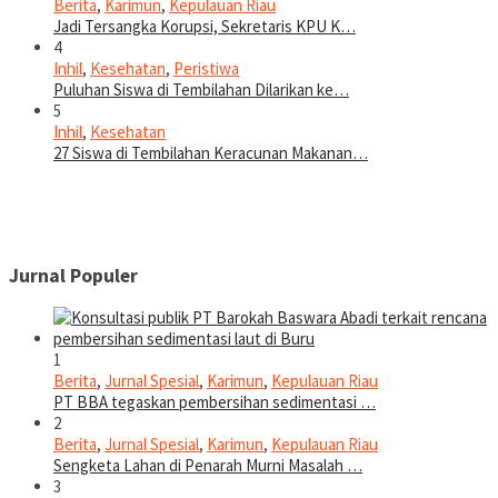
Berita
,
Karimun
,
Kepulauan Riau
Jadi Tersangka Korupsi, Sekretaris KPU K…
4
Inhil
,
Kesehatan
,
Peristiwa
Puluhan Siswa di Tembilahan Dilarikan ke…
5
Inhil
,
Kesehatan
27 Siswa di Tembilahan Keracunan Makanan…
Jurnal Populer
1
Berita
,
Jurnal Spesial
,
Karimun
,
Kepulauan Riau
PT BBA tegaskan pembersihan sedimentasi …
2
Berita
,
Jurnal Spesial
,
Karimun
,
Kepulauan Riau
Sengketa Lahan di Penarah Murni Masalah …
3