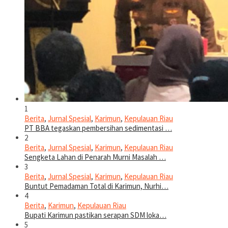
1
Berita
,
Jurnal Spesial
,
Karimun
,
Kepulauan Riau
PT BBA tegaskan pembersihan sedimentasi …
2
Berita
,
Jurnal Spesial
,
Karimun
,
Kepulauan Riau
Sengketa Lahan di Penarah Murni Masalah …
3
Berita
,
Jurnal Spesial
,
Karimun
,
Kepulauan Riau
Buntut Pemadaman Total di Karimun, Nurhi…
4
Berita
,
Karimun
,
Kepulauan Riau
Bupati Karimun pastikan serapan SDM loka…
5