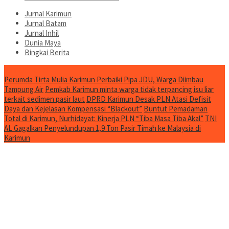
Jurnal Karimun
Jurnal Batam
Jurnal Inhil
Dunia Maya
Bingkai Berita
Jurnal Spesial
Perumda Tirta Mulia Karimun Perbaiki Pipa JDU, Warga Diimbau
Tampung Air
Pemkab Karimun minta warga tidak terpancing isu liar
terkait sedimen pasir laut
DPRD Karimun Desak PLN Atasi Defisit
Daya dan Kejelasan Kompensasi “Blackout”
Buntut Pemadaman
Total di Karimun, Nurhidayat: Kinerja PLN “Tiba Masa Tiba Akal”
TNI
AL Gagalkan Penyelundupan 1,9 Ton Pasir Timah ke Malaysia di
Karimun