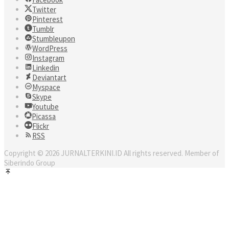
Twitter
Pinterest
Tumblr
Stumbleupon
WordPress
Instagram
Linkedin
Deviantart
Myspace
Skype
Youtube
Picassa
Flickr
RSS
Copyright © 2026 JURNALTERKINI.ID All rights reserved. Member of
Siberindo Group