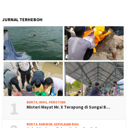
JURNAL TERHEBOH
1
BERITA
,
INHIL
,
PERISTIWA
Misteri Mayat Mr. X Terapung di Sungai B…
BERITA
,
KARIMUN
,
KEPULAUAN RIAU