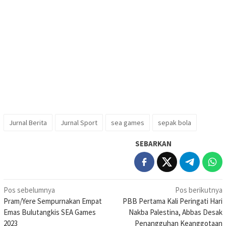
Jurnal Berita
Jurnal Sport
sea games
sepak bola
SEBARKAN
Navigasi
Pos sebelumnya
Pos berikutnya
Pram/Yere Sempurnakan Empat
PBB Pertama Kali Peringati Hari
pos
Emas Bulutangkis SEA Games
Nakba Palestina, Abbas Desak
2023
Penangguhan Keanggotaan