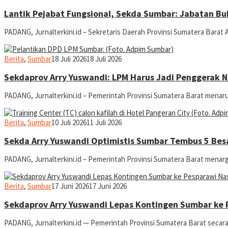
Lantik Pejabat Fungsional, Sekda Sumbar: Jabatan B
PADANG, Jurnalterkini.id – Sekretaris Daerah Provinsi Sumatera Barat
jurnaldion
Berita
,
Sumbar
18 Juli 2026
18 Juli 2026
Sekdaprov Arry Yuswandi: LPM Harus Jadi Penggerak 
PADANG, Jurnalterkini.id – Pemerintah Provinsi Sumatera Barat menar
jurnaldion
Berita
,
Sumbar
10 Juli 2026
11 Juli 2026
Sekda Arry Yuswandi Optimistis Sumbar Tembus 5 Bes
PADANG, Jurnalterkini.id – Pemerintah Provinsi Sumatera Barat menar
jurnaldion
Berita
,
Sumbar
17 Juni 2026
17 Juni 2026
Sekdaprov Arry Yuswandi Lepas Kontingen Sumbar ke P
PADANG, Jurnalterkini.id — Pemerintah Provinsi Sumatera Barat secar