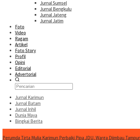
Jurnal Sumsel
Jurnal Bengkulu
Jurnal Jateng
Jurnal Jatim
Foto
Video
Ragam
Artikel
Foto Story
Profil
Opini
Editorial
Advertorial
Jurnal Karimun
Jurnal Batam
Jurnal Inhil
Dunia Maya
Bingkai Berita
Jurnal Spesial
Perumda Tirta Mulia Karimun Perbaiki Pipa JDU, Warga Diimbau Tampun