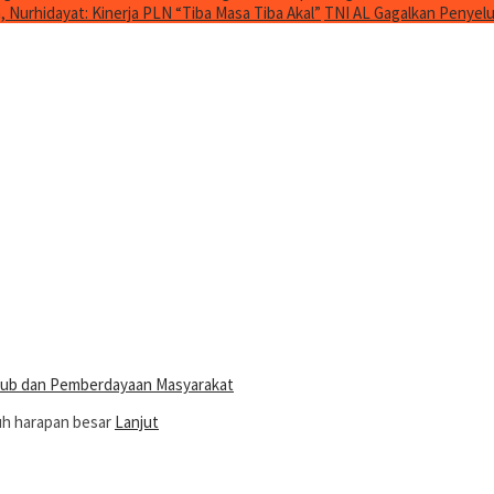
Nurhidayat: Kinerja PLN “Tiba Masa Tiba Akal”
TNI AL Gagalkan Penyelu
 Hub dan Pemberdayaan Masyarakat
uh harapan besar
Lanjut