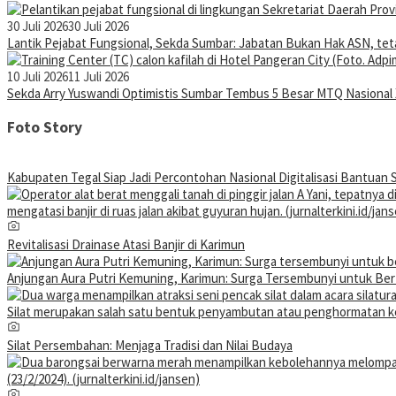
30 Juli 2026
30 Juli 2026
Lantik Pejabat Fungsional, Sekda Sumbar: Jabatan Bukan Hak ASN, te
10 Juli 2026
11 Juli 2026
Sekda Arry Yuswandi Optimistis Sumbar Tembus 5 Besar MTQ Nasional
Foto Story
Kabupaten Tegal Siap Jadi Percontohan Nasional Digitalisasi Bantuan S
Revitalisasi Drainase Atasi Banjir di Karimun
Anjungan Aura Putri Kemuning, Karimun: Surga Tersembunyi untuk Be
Silat Persembahan: Menjaga Tradisi dan Nilai Budaya