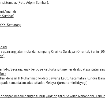
tapi Amanah
 XXXI Semarang
osial
rfoto