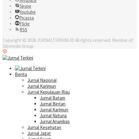
Myspace
Skype
Youtube
Picassa
Flickr
RSS
Copyright © 2026 JURNALTERKINI.ID All rights reserved. Member of
Siberindo Group
Berita
Jurnal Nasional
Jurnal Karimun
Jurnal Kepulauan Riau
Jurnal Batam
Jurnal Bintan
Jurnal Karimun
Jurnal Natuna
Jurnal Anambas
Jurnal Kesehatan
Jurnal Jagat