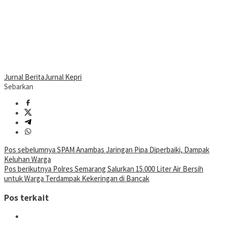
Jurnal Berita
Jurnal Kepri
Sebarkan
Navigasi
Pos sebelumnya
SPAM Anambas Jaringan Pipa Diperbaiki, Dampak
Keluhan Warga
pos
Pos berikutnya
Polres Semarang Salurkan 15.000 Liter Air Bersih
untuk Warga Terdampak Kekeringan di Bancak
Pos terkait