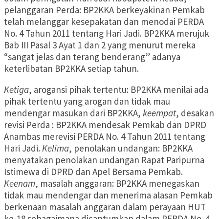
pelanggaran Perda: BP2KKA berkeyakinan Pemkab
telah melanggar kesepakatan dan menodai PERDA
No. 4 Tahun 2011 tentang Hari Jadi. BP2KKA merujuk
Bab III Pasal 3 Ayat 1 dan 2 yang menurut mereka
“sangat jelas dan terang benderang” adanya
keterlibatan BP2KKA setiap tahun.
Ketiga
, arogansi pihak tertentu: BP2KKA menilai ada
pihak tertentu yang arogan dan tidak mau
mendengar masukan dari BP2KKA,
keempat
, desakan
revisi Perda : BP2KKA mendesak Pemkab dan DPRD
Anambas merevisi PERDA No. 4 Tahun 2011 tentang
Hari Jadi.
Kelima
, penolakan undangan: BP2KKA
menyatakan penolakan undangan Rapat Paripurna
Istimewa di DPRD dan Apel Bersama Pemkab.
Keenam
, masalah anggaran: BP2KKA menegaskan
tidak mau mendengar dan menerima alasan Pemkab
berkenaan masalah anggaran dalam perayaan HUT
ke-18 sebagaimana dicantumkan dalam PERDA No. 4