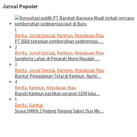
Jurnal Populer
1
Berita
,
Jurnal Spesial
,
Karimun
,
Kepulauan Riau
PT BBA tegaskan pembersihan sedimentasi …
2
Berita
,
Jurnal Spesial
,
Karimun
,
Kepulauan Riau
Sengketa Lahan di Penarah Murni Masalah …
3
Berita
,
Jurnal Spesial
,
Karimun
,
Kepulauan Riau
Buntut Pemadaman Total di Karimun, Nurhi…
4
Berita
,
Karimun
,
Kepulauan Riau
Bupati Karimun pastikan serapan SDM loka…
5
Berita
,
Sumbar
Siswa SMKN 2 Padang Panjang Sabet Dua Me…