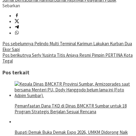
Sebarkan
Navigasi
Pos sebelumnya
Pelindo Multi Terminal Karimun Lakukan Kurban Dua
Ekor Sapi
pos
Pos berikutnya
Serly Yusinta Titis Anjaya Resmi Pimpin PERTINA Kota
Tegal
Pos terkait
Pemanfaatan Dana TKD di Dinas BMCKTR Sumbar untuk 18
Program Strategis Berjalan Sesuai Rencana
Bupati Demak Buka Demak Expo 2026, UMKM Didorong Naik