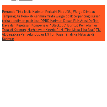
Jurnal Spesial
Perumda Tirta Mulia Karimun Perbaiki Pipa JDU, Warga Diimbau
Tampung Air
Pemkab Karimun minta warga tidak terpancing isu liar
terkait sedimen pasir laut
DPRD Karimun Desak PLN Atasi Defisit
Daya dan Kejelasan Kompensasi “Blackout”
Buntut Pemadaman
Total di Karimun, Nurhidayat: Kinerja PLN “Tiba Masa Tiba Akal”
TNI
AL Gagalkan Penyelundupan 1,9 Ton Pasir Timah ke Malaysia di
Karimun