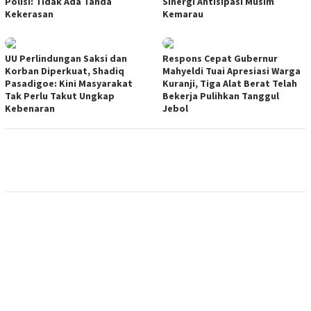
Polisi: Tidak Ada Tanda
Sinergi Antisipasi Musim
Kekerasan
Kemarau
UU Perlindungan Saksi dan
Respons Cepat Gubernur
Korban Diperkuat, Shadiq
Mahyeldi Tuai Apresiasi Warga
Pasadigoe: Kini Masyarakat
Kuranji, Tiga Alat Berat Telah
Tak Perlu Takut Ungkap
Bekerja Pulihkan Tanggul
Kebenaran
Jebol