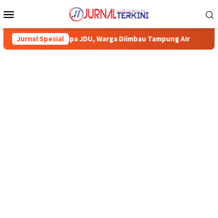
Menu
Mobile
ki Pipa JDU, Warga Diimbau Tampung Air
Jurnal Spesial
Pemkab Karimun m