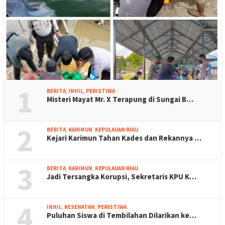
1
BERITA
,
INHIL
,
PERISTIWA
Misteri Mayat Mr. X Terapung di Sungai B…
2
BERITA
,
KARIMUN
,
KEPULAUAN RIAU
Kejari Karimun Tahan Kades dan Rekannya …
3
BERITA
,
KARIMUN
,
KEPULAUAN RIAU
Jadi Tersangka Korupsi, Sekretaris KPU K…
4
INHIL
,
KESEHATAN
,
PERISTIWA
Puluhan Siswa di Tembilahan Dilarikan ke…