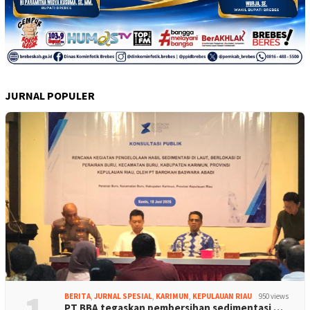
JURNAL POPULER
BERITA
,
JURNAL SPESIAL
,
KARIMUN
,
KEPULAUAN RIAU
950 views
PT BBA tegaskan pembersihan sedimentasi …