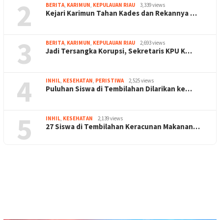
2
BERITA
,
KARIMUN
,
KEPULAUAN RIAU
3,339 views
Kejari Karimun Tahan Kades dan Rekannya …
3
BERITA
,
KARIMUN
,
KEPULAUAN RIAU
2,693 views
Jadi Tersangka Korupsi, Sekretaris KPU K…
4
INHIL
,
KESEHATAN
,
PERISTIWA
2,525 views
Puluhan Siswa di Tembilahan Dilarikan ke…
5
INHIL
,
KESEHATAN
2,139 views
27 Siswa di Tembilahan Keracunan Makanan…