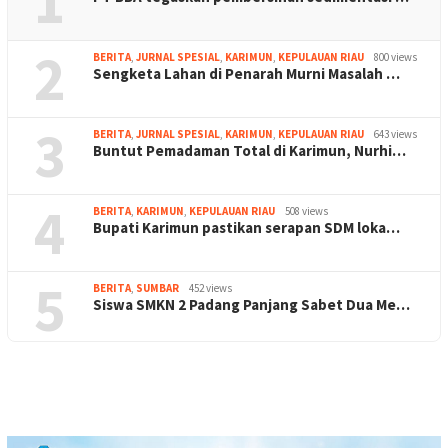
1
2
BERITA
,
JURNAL SPESIAL
,
KARIMUN
,
KEPULAUAN RIAU
800 views
Sengketa Lahan di Penarah Murni Masalah …
3
BERITA
,
JURNAL SPESIAL
,
KARIMUN
,
KEPULAUAN RIAU
643 views
Buntut Pemadaman Total di Karimun, Nurhi…
4
BERITA
,
KARIMUN
,
KEPULAUAN RIAU
508 views
Bupati Karimun pastikan serapan SDM loka…
5
BERITA
,
SUMBAR
452 views
Siswa SMKN 2 Padang Panjang Sabet Dua Me…