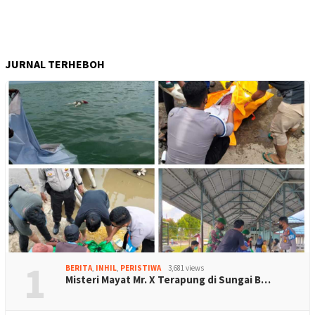
JURNAL TERHEBOH
1
BERITA
,
INHIL
,
PERISTIWA
3,681 views
Misteri Mayat Mr. X Terapung di Sungai B…